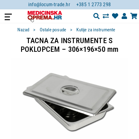
info@locum-trade.hr
+385 1 2773 298
Nazad
Ostale posude
Kutije za instrumente
TACNA ZA INSTRUMENTE S
POKLOPCEM – 306×196×50 mm