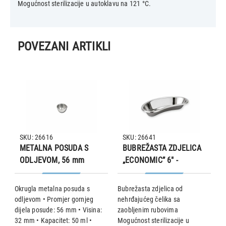
Mogućnost sterilizacije u autoklavu na 121 °C.
POVEZANI ARTIKLI
SKU: 26616
SKU: 26641
METALNA POSUDA S
BUBREŽASTA ZDJELICA
ODLJEVOM, 56 mm
„ECONOMIC” 6" -
162x77x31 mm
ta
Okrugla metalna posuda s
Bubrežasta zdjelica od
B
odljevom • Promjer gornjeg
nehrđajućeg čelika sa
n
dijela posude: 56 mm • Visina:
zaobljenim rubovima
z
32 mm • Kapacitet: 50 ml •
Mogućnost sterilizacije u
M