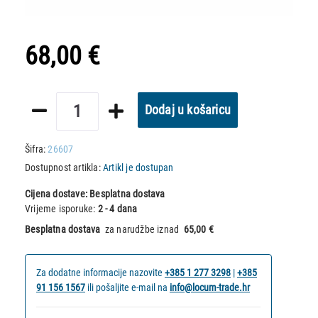
68,00 €
Dodaj u košaricu
Šifra:
26607
Dostupnost artikla:
Artikl je dostupan
Cijena dostave:
Besplatna dostava
Vrijeme isporuke:
2 - 4 dana
Besplatna dostava
za narudžbe iznad
65,00 €
Za dodatne informacije nazovite
+385 1 277 3298
|
+385
91 156 1567
ili pošaljite e-mail na
info@locum-trade.hr