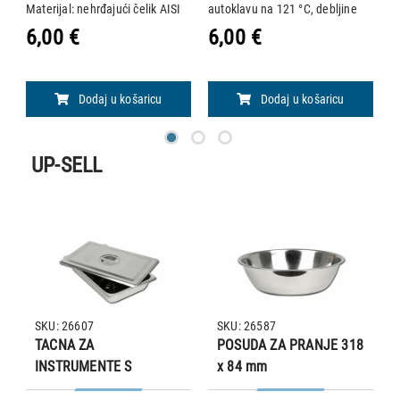
mm
Materijal: nehrđajući čelik AISI
autoklavu na 121 °C, debljine
a
304 Mogućnost sterilizacije u
0,5 mm. • Dimenzije: 162 x 77 x
0
6,00 €
6,00 €
1
autoklavu na 121 °C.
31 mm • Kapacitet: 190 ml
4
Dodaj u košaricu
Dodaj u košaricu
UP-SELL
SKU: 26607
SKU: 26587
TACNA ZA
POSUDA ZA PRANJE 318
INSTRUMENTE S
x 84 mm
POKLOPCEM –