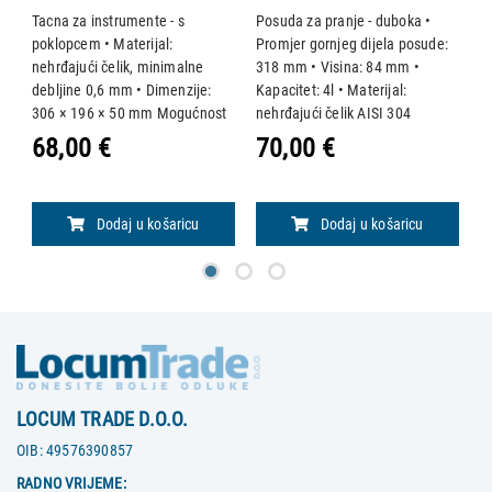
306×196×50 mm
Tacna za instrumente - s
Posuda za pranje - duboka •
Po
 x
poklopcem • Materijal:
Promjer gornjeg dijela posude:
P
nehrđajući čelik, minimalne
318 mm • Visina: 84 mm •
4
debljine 0,6 mm • Dimenzije:
Kapacitet: 4l • Materijal:
Ka
306 × 196 × 50 mm Mogućnost
nehrđajući čelik AISI 304
n
sterilizacije u autoklavu na 121
Mogućnost sterilizacije u
M
68,00 €
70,00 €
7
°C.
autoklavu na 121 ° C.
a
Dodaj u košaricu
Dodaj u košaricu
LOCUM TRADE D.O.O.
OIB:
49576390857
RADNO VRIJEME: