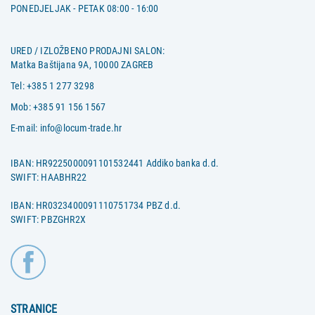
PONEDJELJAK - PETAK 08:00 - 16:00
URED / IZLOŽBENO PRODAJNI SALON:
Matka Baštijana 9A, 10000 ZAGREB
Tel:
+385 1 277 3298
Mob:
+385 91 156 1567
E-mail:
info@locum-trade.hr
IBAN: HR9225000091101532441 Addiko banka d.d.
SWIFT: HAABHR22
IBAN: HR0323400091110751734 PBZ d.d.
SWIFT: PBZGHR2X
STRANICE