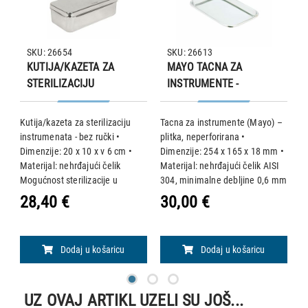
SKU: 26654
SKU: 26613
KUTIJA/KAZETA ZA
MAYO TACNA ZA
STERILIZACIJU
INSTRUMENTE -
INSTRUMENATA
254x165x18 mm
20×10×6 cm
Kutija/kazeta za sterilizaciju
Tacna za instrumente (Mayo) –
Ku
instrumenata - bez ručki •
plitka, neperforirana •
i
Dimenzije: 20 x 10 x v 6 cm •
Dimenzije: 254 x 165 x 18 mm •
Ma
Materijal: nehrđajući čelik
Materijal: nehrđajući čelik AISI
D
Mogućnost sterilizacije u
304, minimalne debljine 0,6 mm
M
e
autoklavu na 125 °C, a u
Mogućnost sterilizacije u
a
28,40 €
30,00 €
3
sterilizatoru na vrući zrak na
autoklavu na 121 °C.
st
max. 240 °C.
m
Dodaj u košaricu
Dodaj u košaricu
UZ OVAJ ARTIKL UZELI SU JOŠ...