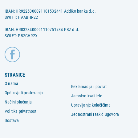
IBAN: HR9225000091101532441 Addiko banka d.d.
SWIFT: HAABHR22
IBAN: HR0323400091110751734 PBZ d.d.
SWIFT: PBZGHR2X
STRANICE
O nama
Reklamacija i povrat
Opći uvjeti poslovanja
Jamstvo kvalitete
Načini plaćanja
Upravljanje kolačićima
Politika privatnosti
Jednostrani raskid ugovora
Dostava