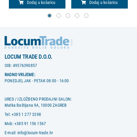
Dodaj u košaricu
Dodaj u košaricu
LOCUM TRADE D.O.O.
OIB:
49576390857
RADNO VRIJEME:
PONEDJELJAK - PETAK 08:00 - 16:00
URED / IZLOŽBENO PRODAJNI SALON:
Matka Baštijana 9A, 10000 ZAGREB
Tel:
+385 1 277 3298
Mob:
+385 91 156 1567
E-mail:
info@locum-trade.hr