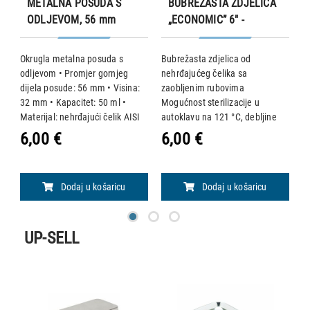
METALNA POSUDA S
BUBREŽASTA ZDJELICA
ODLJEVOM, 56 mm
„ECONOMIC” 6" -
162x77x31 mm
ta
Okrugla metalna posuda s
Bubrežasta zdjelica od
B
odljevom • Promjer gornjeg
nehrđajućeg čelika sa
n
dijela posude: 56 mm • Visina:
zaobljenim rubovima
z
32 mm • Kapacitet: 50 ml •
Mogućnost sterilizacije u
M
mm
Materijal: nehrđajući čelik AISI
autoklavu na 121 °C, debljine
a
304 Mogućnost sterilizacije u
0,5 mm. • Dimenzije: 162 x 77 x
0
6,00 €
6,00 €
1
autoklavu na 121 °C.
31 mm • Kapacitet: 190 ml
4
Dodaj u košaricu
Dodaj u košaricu
UP-SELL