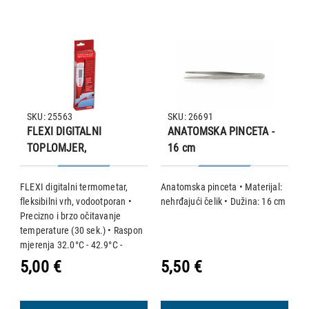
SKU: 25563
SKU: 26691
FLEXI DIGITALNI
ANATOMSKA PINCETA -
TOPLOMJER,
16 cm
FLEKSIBILNI VRH,
VODOOTPORAN
FLEXI digitalni termometar,
Anatomska pinceta • Materijal:
D
i
fleksibilni vrh, vodootporan •
nehrđajući čelik • Dužina: 16 cm
Ma
Precizno i brzo očitavanje
K
je
temperature (30 sek.) • Raspon
d
mjerenja 32.0°C - 42.9°C -
točnost ±0.1°C • Memorija:
5,00 €
5,50 €
6
zadnje očitavanje • Zvučni
signal i automatsko isključivanje
• U plast