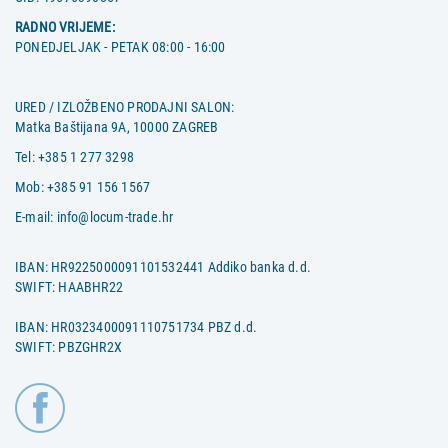
RADNO VRIJEME:
PONEDJELJAK - PETAK 08:00 - 16:00
URED / IZLOŽBENO PRODAJNI SALON:
Matka Baštijana 9A, 10000 ZAGREB
Tel:
+385 1 277 3298
Mob:
+385 91 156 1567
E-mail:
info@locum-trade.hr
IBAN: HR9225000091101532441 Addiko banka d.d.
SWIFT: HAABHR22
IBAN: HR0323400091110751734 PBZ d.d.
SWIFT: PBZGHR2X