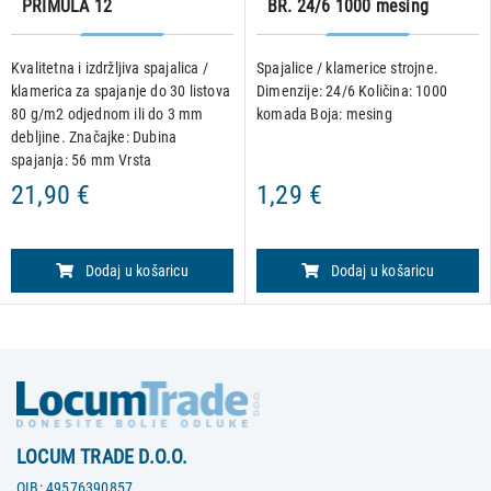
PRIMULA 12
BR. 24/6 1000 mesing
Kvalitetna i izdržljiva spajalica /
Spajalice / klamerice strojne.
klamerica za spajanje do 30 listova
Dimenzije: 24/6 Količina: 1000
80 g/m2 odjednom ili do 3 mm
komada Boja: mesing
debljine. Značajke: Dubina
spajanja: 56 mm Vrsta
spajalica/klamerica: 150 komada
21,90 €
1,29 €
24/6 ili 24/8
Dodaj u košaricu
Dodaj u košaricu
LOCUM TRADE D.O.O.
OIB:
49576390857