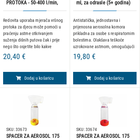
PROTOKA - 50-400 l/min,
ml, za odrasle (5+ godina)
pedijatrijski
Redovita uporaba mjerača vršnog
Antistatička, jednostavna i
protoka za djecu može pomoći u
prijenosna aerosolna komora
praćenju astme otkrivanjem
prikladna za osobe s respiratornim
suženja dišnih putova čak i prije
bolestima. Olakšava teškoće
nego što osjetite bilo kakve
uzrokovane astmom, omogućujući
simptome, što vam daje vremena
pacijentima da udišu lijekove na
20,40 €
19,80 €
da prilagodite lijek prije nego što se
učinkovitiji način. Zašto je važno
simptomi pogoršaju. Priklad
inhalator upotrebljavati s
Dodaj u košaricu
Dodaj u košaricu
SKU: 33673
SKU: 33674
SPACER ZA AEROSOL 175
SPACER ZA AEROSOL 175