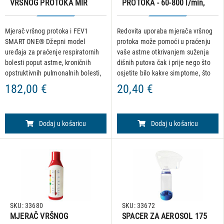
VRŠNOG PROTOKA MIR
PROTOKA - 60-800 l/min,
SMART ONE
za odrasle
Mjerač vršnog protoka i FEV1
Redovita uporaba mjerača vršnog
SMART ONE® Džepni model
protoka može pomoći u praćenju
uređaja za praćenje respiratornih
vaše astme otkrivanjem suženja
bolesti poput astme, kroničnih
dišnih putova čak i prije nego što
opstruktivnih pulmonalnih bolesti,
osjetite bilo kakve simptome, što
cistične fibroze i sl. SMART ONE je
vam daje vremena da prilagodite
182,00 €
20,40 €
bežični uređaj koji se putem
lijek prije nego što se simptomi
bluetootha povezuje na iOS i
pogoršaju. Prikladno z
Dodaj u košaricu
Dodaj u košaricu
SKU: 33680
SKU: 33672
MJERAČ VRŠNOG
SPACER ZA AEROSOL 175