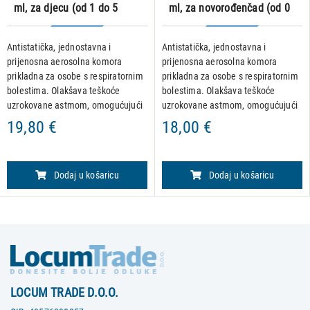
ml, za djecu (od 1 do 5
ml, za novorođenčad (od 0
godina)
do 18 mjeseci)
Antistatička, jednostavna i
Antistatička, jednostavna i
prijenosna aerosolna komora
prijenosna aerosolna komora
prikladna za osobe s respiratornim
prikladna za osobe s respiratornim
bolestima. Olakšava teškoće
bolestima. Olakšava teškoće
uzrokovane astmom, omogućujući
uzrokovane astmom, omogućujući
pacijentima da udišu lijekove na
pacijentima da udišu lijekove na
19,80 €
18,00 €
učinkovitiji način. Zašto je važno
učinkovitiji način. Zašto je važno
inhalator upotrebljavati s
inhalator upotrebljavati s
Dodaj u košaricu
Dodaj u košaricu
LOCUM TRADE D.O.O.