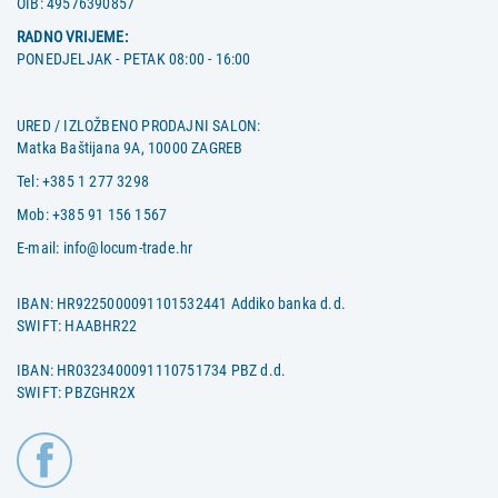
OIB:
49576390857
RADNO VRIJEME:
PONEDJELJAK - PETAK 08:00 - 16:00
URED / IZLOŽBENO PRODAJNI SALON:
Matka Baštijana 9A, 10000 ZAGREB
Tel:
+385 1 277 3298
Mob:
+385 91 156 1567
E-mail:
info@locum-trade.hr
IBAN: HR9225000091101532441 Addiko banka d.d.
SWIFT: HAABHR22
IBAN: HR0323400091110751734 PBZ d.d.
SWIFT: PBZGHR2X