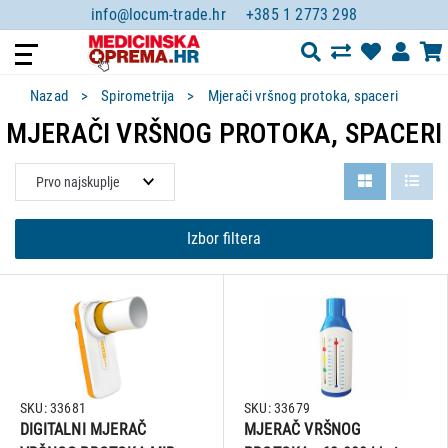
info@locum-trade.hr
+385 1 2773 298
Nazad
Spirometrija
Mjerači vršnog protoka, spaceri
MJERAČI VRŠNOG PROTOKA, SPACERI
Izbor filtera
SKU: 33681
SKU: 33679
DIGITALNI MJERAČ
MJERAČ VRŠNOG