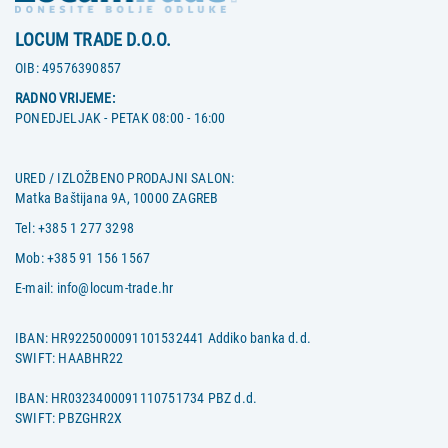
LOCUM TRADE D.O.O.
OIB:
49576390857
RADNO VRIJEME:
PONEDJELJAK - PETAK 08:00 - 16:00
URED / IZLOŽBENO PRODAJNI SALON:
Matka Baštijana 9A, 10000 ZAGREB
Tel:
+385 1 277 3298
Mob:
+385 91 156 1567
E-mail:
info@locum-trade.hr
IBAN: HR9225000091101532441 Addiko banka d.d.
SWIFT: HAABHR22
IBAN: HR0323400091110751734 PBZ d.d.
SWIFT: PBZGHR2X