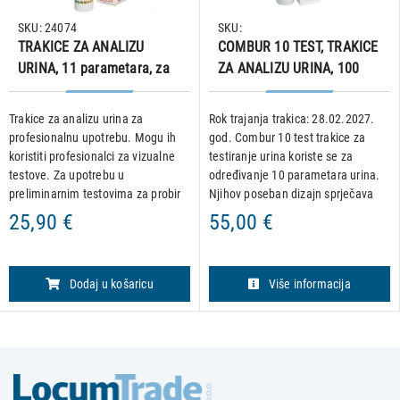
SKU: 24074
SKU:
TRAKICE ZA ANALIZU
COMBUR 10 TEST, TRAKICE
URINA, 11 parametara, za
ZA ANALIZU URINA, 100
profesionalnu upotrebu
kom.
(100 kom. u pakiranju)
Trakice za analizu urina za
Rok trajanja trakica: 28.02.2027.
profesionalnu upotrebu. Mogu ih
god. Combur 10 test trakice za
koristiti profesionalci za vizualne
testiranje urina koriste se za
testove. Za upotrebu u
određivanje 10 parametara urina.
preliminarnim testovima za probir
Njihov poseban dizajn sprječava
dijabetesa, bolesti jetre,
miješanje reagensa različitih
25,90 €
55,00 €
hemolitičke bolesti, urogenitalne i
testnih polja, a osim toga, jasna
bubrežne poremećaje te metabol
promjena boje reakcijs
Dodaj u košaricu
Više informacija