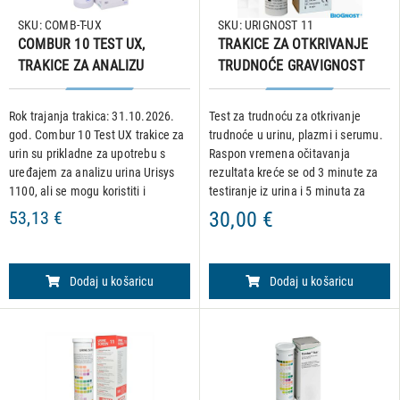
SKU: COMB-T-UX
SKU: URIGNOST 11
COMBUR 10 TEST UX,
TRAKICE ZA OTKRIVANJE
TRAKICE ZA ANALIZU
TRUDNOĆE GRAVIGNOST
URINA, 100 kom.
COMBO, 25 kom.
Rok trajanja trakica: 31.10.2026.
Test za trudnoću za otkrivanje
god. Combur 10 Test UX trakice za
trudnoće u urinu, plazmi i serumu.
urin su prikladne za upotrebu s
Raspon vremena očitavanja
uređajem za analizu urina Urisys
rezultata kreće se od 3 minute za
1100, ali se mogu koristiti i
testiranje iz urina i 5 minuta za
samostalno (bez uređaja). Imaju
testiranje iz seruma ili plazme. •
53,13 €
30,00 €
visoku osjetljivost, što znači da
Nakon vađenja trakice iz plastičnog
mogu otkriti č
spremnika tes
Dodaj u košaricu
Dodaj u košaricu