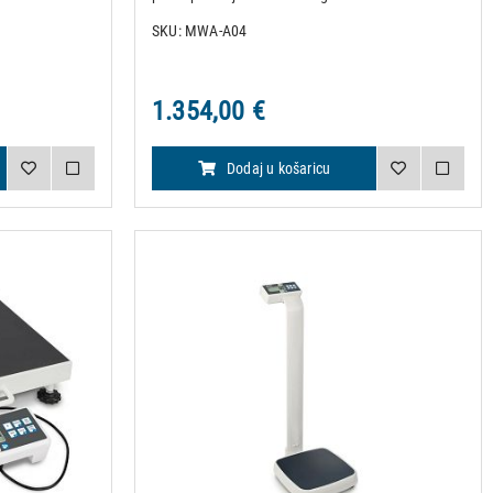
enje do 210 cm
KERN MWA 300K-1M. Potrebno naručiti zajedno s
SKU: MWA-A04
jenske vage.
vagom; naknadna ugradnja nije moguća. Tehnički
podaci: • Materija
1.354,00 €
Dodaj u košaricu