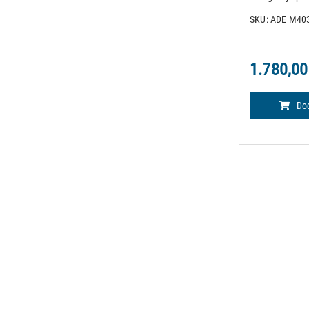
njega. Četiri k
SKU: ADE M40
sigurnom zahval
kotačima. Tara 
1.780,00
Dod