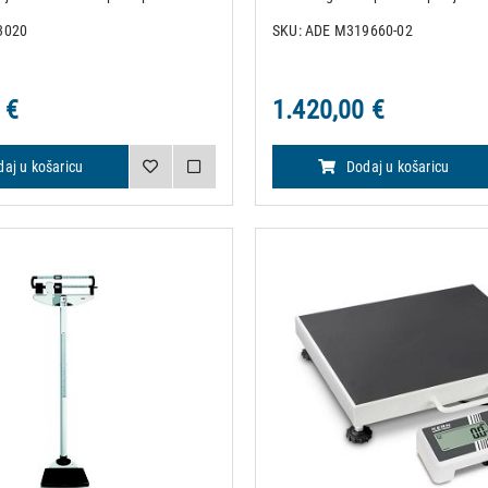
otača čine vagu lakom upravljivom i
invaliditetom. Visinomjer za mjer
3020
SKU: ADE M319660-02
jujući dvije kočnice na stražnjim
visine sastavni je dio ove višenam
i
Dva transportna kot
 €
1.420,00 €
aj u košaricu
Dodaj u košaricu