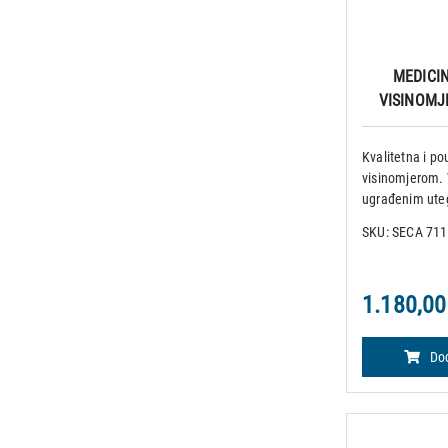
MEDICI
VISINOMJE
Kvalitetna i p
visinomjerom. 
ugrađenim uteg
uz gradaciju o
SKU: SECA 711
60 do 220 cm. 
težina: 16.5 k
1.180,00
Dod