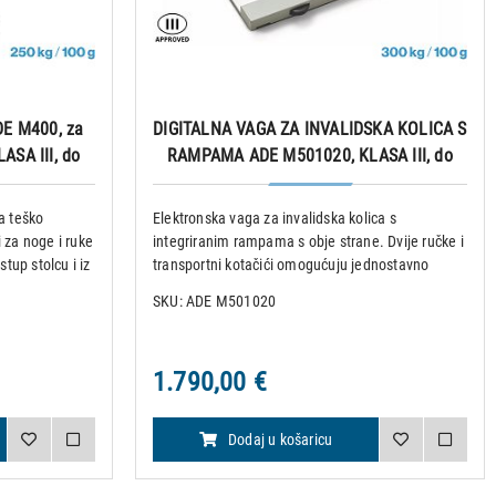
E M400, za
DIGITALNA VAGA ZA INVALIDSKA KOLICA S
ASA III, do
RAMPAMA ADE M501020, KLASA III, do
300 kg
a teško
Elektronska vaga za invalidska kolica s
 za noge i ruke
integriranim rampama s obje strane. Dvije ručke i
tup stolcu i iz
transportni kotačići omogućuju jednostavno
om upravljivom i
rukovanje vagom. Potpuno čelična konstrukcija
SKU: ADE M501020
e na stražnjim
pruža dodatnu stabilnost i podnosi težinu do 300
kg. Automatsko pode
1.790,00 €
Dodaj u košaricu