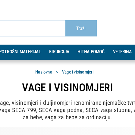
Traži
POTROŠNI MATERIJAL
KIRURGIJA
HITNA POMOĆ
VETERINA
Naslovna
Vage i visinomjeri
VAGE I VISINOMJERI
vage, visinomjeri i duljinomjeri renomirane njemačke tv
e vaga SECA 799, SECA vaga podna, SECA vaga stupna, 
za bebe, vaga za bebe za ordinaciju.