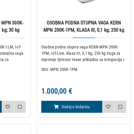
 MPN 300K-
OSOBNA PODNA STUPNA VAGA KERN
1 kg; 30 kg
MPN 200K-1PM, KLASA III, 0,1 kg; 250 kg
K-1LM, IoT-
Osobna podna stupna vaga KERN MPN 200K-
fesionalna vaga
1PM, IoT-Line, klasa III, 0,1 kg; 250 kg Vaga za
na za
mjerenje tjelesne mase prikladna za integraciju i
taka o vaganju
bežični prijenos podataka o vaganju u sustave
SKU: MPN 200K-1PM
godna za
EMR ili EHR. Tehnički podaci: • Nosivost (Max):
250 kg • P
1.000,00 €
Dodaj u košaricu