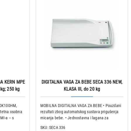
A KERN MPE
DIGITALNA VAGA ZA BEBE SECA 336 NEW,
kg; 250 kg
KLASA III, do 20 kg
50K100HM,
MOBILNA DIGITALNA VAGA ZA BEBE • Pouzdani
litetna osobna
rezultati zbog automatskog sustava prigušenja
MI-a – s
micanja bebe. • Jednostavna i lagana za
icinsku
upotrebu. • Integrirana ručka za prijenos i
SKU: SECA 336
; ovjeravanje
vješanje vage. • Pregledan, veliki LCD zaslon za