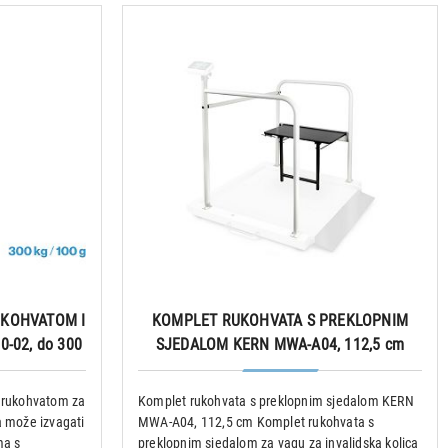
UKOHVATOM I
KOMPLET RUKOHVATA S PREKLOPNIM
-02, do 300
SJEDALOM KERN MWA-A04, 112,5 cm
m rukohvatom za
Komplet rukohvata s preklopnim sjedalom KERN
a može izvagati
MWA-A04, 112,5 cm Komplet rukohvata s
ma s
preklopnim sjedalom za vagu za invalidska kolica