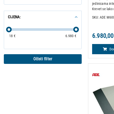
jedinicama inte
Krevet se lako 
vaganje uz pom
CIJENA:
SKU: ADE M60
Automatsko po
sa 10 memorij
6.980,00
18 €
6.980 €
Dod
Očisti filter