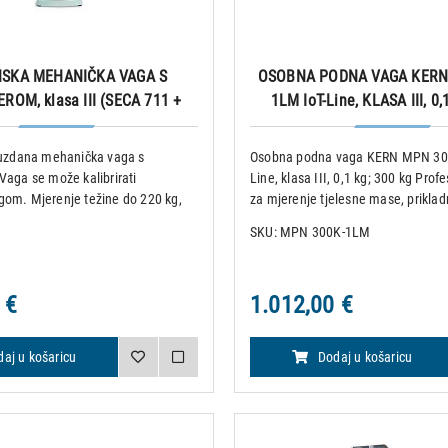
NSKA MEHANIČKA VAGA S
OSOBNA PODNA VAGA KERN
ROM, klasa III (SECA 711 +
1LM IoT-Line, KLASA III, 0,
220)
ouzdana mehanička vaga s
Osobna podna vaga KERN MPN 300
Vaga se može kalibrirati
Line, klasa III, 0,1 kg; 300 kg Pro
om. Mjerenje težine do 220 kg,
za mjerenje tjelesne mase, priklad
d 100 g. Visinomjer u rasponu od
integraciju i bežični prijenos poda
SKU: MPN 300K-1LM
Dimenzije: 520 x 1556 x 520 mm /
u sustave EMR ili EHR, također po
g Proizvede
pacijente s povećanom t
 €
1.012,00 €
aj u košaricu
Dodaj u košaricu