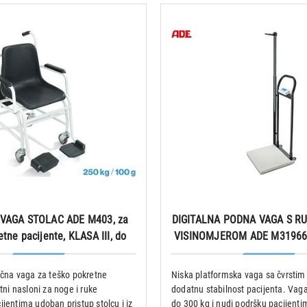
 VAGA STOLAC ADE M403, za
DIGITALNA PODNA VAGA S R
etne pacijente, KLASA III, do
VISINOMJEROM ADE M319660
250 kg
kg
ična vaga za teško pokretne
Niska platformska vaga sa čvrsti
tni nasloni za noge i ruke
dodatnu stabilnost pacijenta. Vag
jentima udoban pristup stolcu i iz
do 300 kg i nudi podršku pacijenti