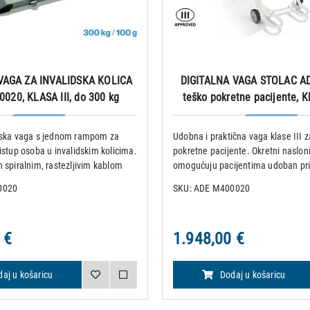
VAGA ZA INVALIDSKA KOLICA
DIGITALNA VAGA STOLAC AD
020, KLASA III, do 300 kg
teško pokretne pacijente, KL
250 kg
mska vaga s jednom rampom za
Udobna i praktična vaga klase III z
istup osoba u invalidskim kolicima.
pokretne pacijente. Okretni nasloni
 spiralnim, rastezljivim kablom
omogućuju pacijentima udoban pris
 težinu i može se montirati na zid.
njega. Četiri kotača čine vagu lak
0020
SKU: ADE M400020
čića i ručka omogućuju
sigurnom zahvaljujući dvije kočnic
age u okom
kotačim
 €
1.948,00 €
aj u košaricu
Dodaj u košaricu