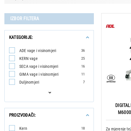
IZBOR FILTERA
KATEGORIJE:
ADE vage i visinomjeri
36
KERN vage
25
SECA vage i visinomjeri
16
GIMA vage i visinomjeri
11
Duljinomjeri
7
DIGITA
M60002
PROIZVOĐAČI:
Kern
18
Za mjerenje te