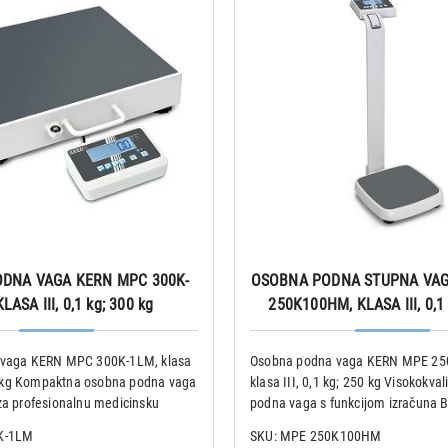
DNA VAGA KERN MPC 300K-
OSOBNA PODNA STUPNA VAG
LASA III, 0,1 kg; 300 kg
250K100HM, KLASA III, 0,1 
vaga KERN MPC 300K-1LM, klasa
Osobna podna vaga KERN MPE 2
00 kg Kompaktna osobna podna vaga
klasa III, 0,1 kg; 250 kg Visokokva
a profesionalnu medicinsku
podna vaga s funkcijom izračuna B
cinskoj dijagnostici; verifikacija
odobrenjem za profesionalnu med
K-1LM
SKU: MPE 250K100HM
nički podaci: • Nosivost (Max):
uporabu u medicinskoj dijagnostici