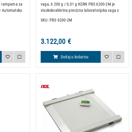
m rampama za
vaga, 6 200 g / 0,01 g KERN PBS 6200-2M je
 • Automatsko
visokokvalitetna precizna laboratorijska vaga s
ARA sa 10
naprednim single-cell sustavom vaganja, koji
SKU: PBS 6200-2M
anja • BMI
osigurava stabilna, brza i točna mjerenja.
Masivno kućište od lijeva
3.122,00 €
Dodaj u košaricu