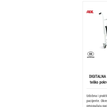
DIGITALNA
teško pokr
Udobna i prakt
pacijente. Okre
omogućuju paci