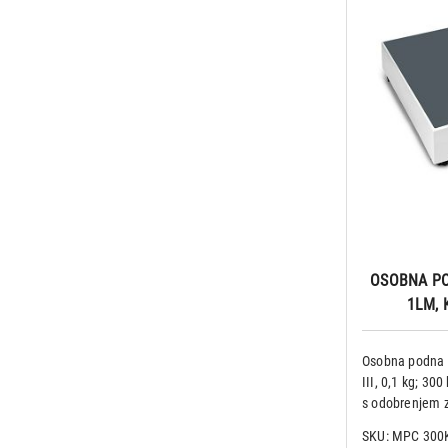
OSOBNA PO
1LM, K
Osobna podna 
III, 0,1 kg; 3
s odobrenjem z
primjenu u medi
SKU: MPC 300
opcionalna. Teh