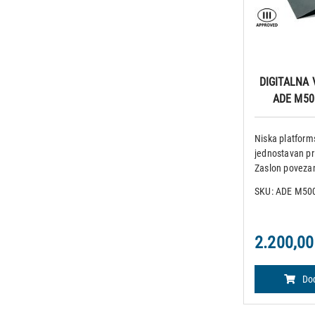
DIGITALNA 
ADE M500
Niska platfor
jednostavan pr
Zaslon povezan
jasno prikazuje
SKU: ADE M50
Dva bočna kota
postavljanje v
2.200,00
Dod