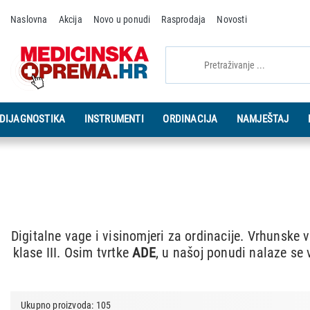
Naslovna
Akcija
Novo u ponudi
Rasprodaja
Novosti
DIJAGNOSTIKA
INSTRUMENTI
ORDINACIJA
NAMJEŠTAJ
Digitalne vage i visinomjeri za ordinacije. Vrhunske 
klase III. Osim tvrtke
ADE
, u našoj ponudi nalaze s
Ukupno proizvoda: 105