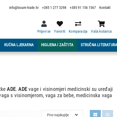
info@locum-trade.hr
+385 1 277 3298
+385 91 156 1567
Kontakt
Prijavi se
Favoriti
Komparacija
Vaša košarica
KUĆNA LJEKARNA
HIGIJENA I ZAŠTITA
STRUČNA LITERATUR
rtke
ADE
.
ADE
vage i visinomjeri medicinski su uređaji
vaga s visinomjerom, vaga za bebe, medicinska vaga