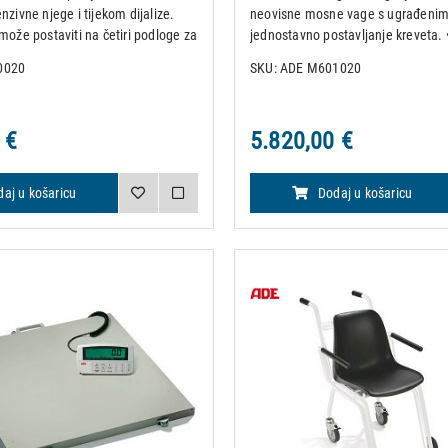
nzivne njege i tijekom dijalize.
neovisne mosne vage s ugrađeni
može postaviti na četiri podloge za
jednostavno postavljanje kreveta.
oć integriranih rampi.
podešavanje nule • TARA • PRED T
0020
SKU: ADE M601020
dešavanje nule TARA PRED TARA
memorija • HOLD Funkcija zadržav
a HOLD Funkc
funkcija • Indikacija
 €
5.820,00 €
aj u košaricu
Dodaj u košaricu