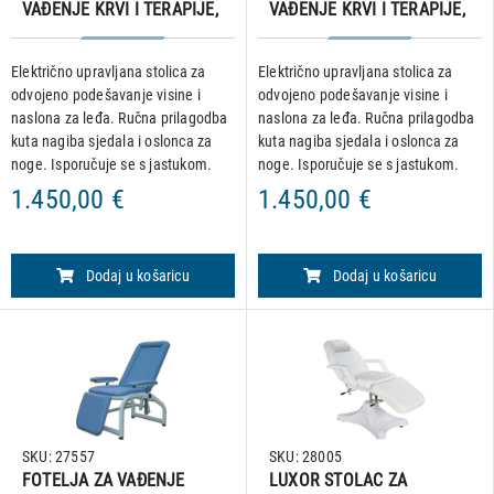
VAĐENJE KRVI I TERAPIJE,
VAĐENJE KRVI I TERAPIJE,
električni, 2 motora, bijeli
električni, 2 motora, plavi
Električno upravljana stolica za
Električno upravljana stolica za
odvojeno podešavanje visine i
odvojeno podešavanje visine i
naslona za leđa. Ručna prilagodba
naslona za leđa. Ručna prilagodba
kuta nagiba sjedala i oslonca za
kuta nagiba sjedala i oslonca za
noge. Isporučuje se s jastukom.
noge. Isporučuje se s jastukom.
Otvor za lice ispod jastuka -
Otvor za lice ispod jastuka -
1.450,00 €
1.450,00 €
Dimenzije: 185 x 69 x v 64–86 cm -
Dimenzije: 185 x 69 x v 64–86 cm -
Neto težina: 62 kg
Neto težina: 62 kg
Dodaj u košaricu
Dodaj u košaricu
SKU: 27557
SKU: 28005
FOTELJA ZA VAĐENJE
LUXOR STOLAC ZA