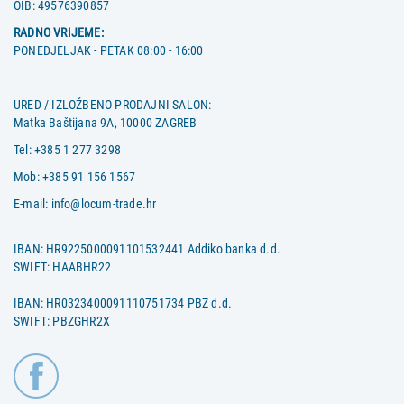
OIB:
49576390857
RADNO VRIJEME:
PONEDJELJAK - PETAK 08:00 - 16:00
URED / IZLOŽBENO PRODAJNI SALON:
Matka Baštijana 9A, 10000 ZAGREB
Tel:
+385 1 277 3298
Mob:
+385 91 156 1567
E-mail:
info@locum-trade.hr
IBAN: HR9225000091101532441 Addiko banka d.d.
SWIFT: HAABHR22
IBAN: HR0323400091110751734 PBZ d.d.
SWIFT: PBZGHR2X