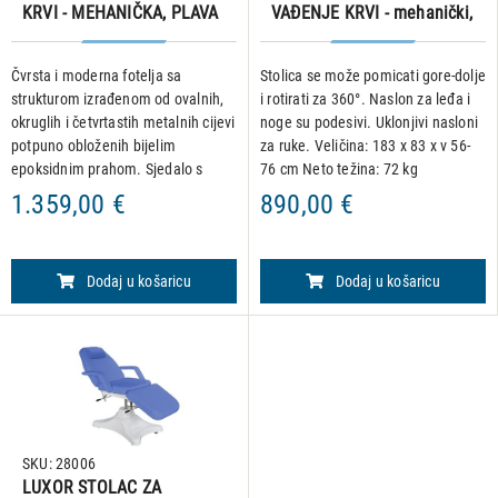
KRVI - MEHANIČKA, PLAVA
VAĐENJE KRVI - mehanički,
bijeli
Čvrsta i moderna fotelja sa
Stolica se može pomicati gore-dolje
strukturom izrađenom od ovalnih,
i rotirati za 360°. Naslon za leđa i
okruglih i četvrtastih metalnih cijevi
noge su podesivi. Uklonjivi nasloni
potpuno obloženih bijelim
za ruke. Veličina: 183 x 83 x v 56-
epoksidnim prahom. Sjedalo s
76 cm Neto težina: 72 kg
drvenom bazom, punjeno
Maksimalna nosivost: 175 kg
1.359,00 €
890,00 €
poliuretanskom pjenom visoke
Podešavanje kuta naslona 0-80°
gustoće i prekriveno presvlakom od
umjetn
Dodaj u košaricu
Dodaj u košaricu
SKU: 28006
LUXOR STOLAC ZA