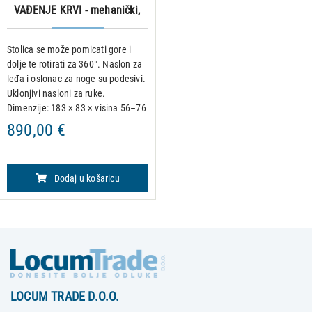
VAĐENJE KRVI - mehanički,
plavi
Stolica se može pomicati gore i
dolje te rotirati za 360°. Naslon za
leđa i oslonac za noge su podesivi.
Uklonjivi nasloni za ruke.
Dimenzije: 183 × 83 × visina 56–76
cm Neto težina: 72 kg Maksimalno
890,00 €
opterećenje: 175 kg Podešavanje
kuta naslona
Dodaj u košaricu
LOCUM TRADE D.O.O.