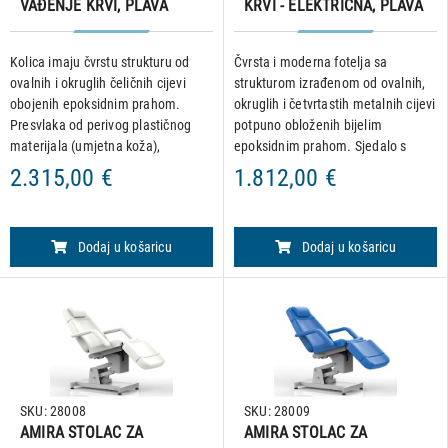
VAĐENJE KRVI, PLAVA
KRVI - ELEKTRIČNA, PLAVA
Kolica imaju čvrstu strukturu od
Čvrsta i moderna fotelja sa
ovalnih i okruglih čeličnih cijevi
strukturom izrađenom od ovalnih,
obojenih epoksidnim prahom.
okruglih i četvrtastih metalnih cijevi
Presvlaka od perivog plastičnog
potpuno obloženih bijelim
materijala (umjetna koža),
epoksidnim prahom. Sjedalo s
vatrootporne klase 1 IM. Podstava
drvenom bazom, punjeno
2.315,00 €
1.812,00 €
od poliuretanske pjene visoke
poliuretanskom pjenom visoke
gustoće, vatrootporne klase 1
gustoće i prekriveno presvlakom od
umjetn
Dodaj u košaricu
Dodaj u košaricu
SKU: 28008
SKU: 28009
AMIRA STOLAC ZA
AMIRA STOLAC ZA