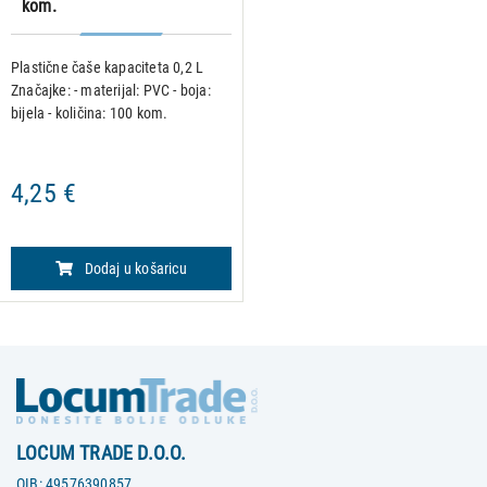
kom.
Plastične čaše kapaciteta 0,2 L
Značajke: - materijal: PVC - boja:
bijela - količina: 100 kom.
4,25 €
Dodaj u košaricu
LOCUM TRADE D.O.O.
OIB:
49576390857