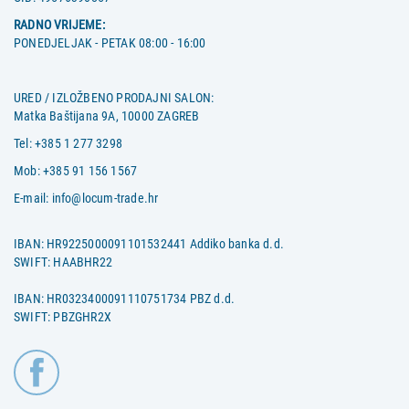
RADNO VRIJEME:
PONEDJELJAK - PETAK 08:00 - 16:00
URED / IZLOŽBENO PRODAJNI SALON:
Matka Baštijana 9A, 10000 ZAGREB
Tel:
+385 1 277 3298
Mob:
+385 91 156 1567
E-mail:
info@locum-trade.hr
IBAN: HR9225000091101532441 Addiko banka d.d.
SWIFT: HAABHR22
IBAN: HR0323400091110751734 PBZ d.d.
SWIFT: PBZGHR2X