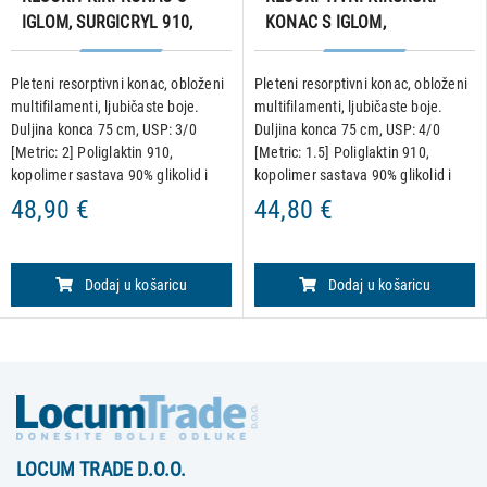
IGLOM, SURGICRYL 910,
KONAC S IGLOM,
USP 3/0, IGLA 3/8, rev.cut.,
SURGICRYL 910, USP 4/0,
19 mm/75 cm, pakiranje od
IGLA 1/2, okrugla - konusni
Pleteni resorptivni konac, obloženi
Pleteni resorptivni konac, obloženi
12 kom.
vrh, 26 mm/75 cm,
multifilamenti, ljubičaste boje.
multifilamenti, ljubičaste boje.
pakiranje od 12 komada
Duljina konca 75 cm, USP: 3/0
Duljina konca 75 cm, USP: 4/0
[Metric: 2] Poliglaktin 910,
[Metric: 1.5] Poliglaktin 910,
kopolimer sastava 90% glikolid i
kopolimer sastava 90% glikolid i
10% L-laktid. Igla: 3/8, reverse
10% L-laktid. Igla: 1/2, okrugla igla
48,90 €
44,80 €
cutting, 19 mm • Hidrolitičko
konusnog vrha, 26 mm •
djelovanje kojim se m
Hidrolitičko djelovan
Dodaj u košaricu
Dodaj u košaricu
LOCUM TRADE D.O.O.