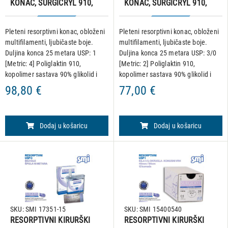
KONAC, SURGICRYL 910,
KONAC, SURGICRYL 910,
USP 1,špula 25 metara
USP 3/0,špula 25 metara
Pleteni resorptivni konac, obloženi
Pleteni resorptivni konac, obloženi
multifilamenti, ljubičaste boje.
multifilamenti, ljubičaste boje.
Duljina konca 25 metara USP: 1
Duljina konca 25 metara USP: 3/0
[Metric: 4] Poliglaktin 910,
[Metric: 2] Poliglaktin 910,
kopolimer sastava 90% glikolid i
kopolimer sastava 90% glikolid i
10% L-laktid. • Hidrolitičko
10% L-laktid. • Hidrolitičko
98,80 €
77,00 €
djelovanje kojim se materijal
djelovanje kojim se materijal
razgrađuje rezultira ukup
razgrađuje rezultira uk
Dodaj u košaricu
Dodaj u košaricu
SKU: SMI 17351-15
SKU: SMI 15400540
RESORPTIVNI KIRURŠKI
RESORPTIVNI KIRURŠKI