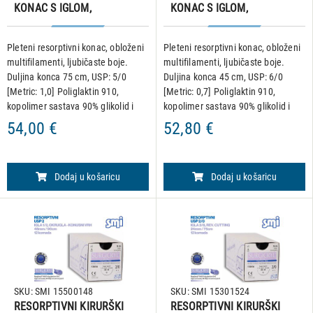
KONAC S IGLOM,
KONAC S IGLOM,
SURGICRYL 910, USP 5/0,
SURGICRYL 910, USP 6/0,
IGLA 1/2, reverse cutting,
IGLA 1/2, reverse cutting,
Pleteni resorptivni konac, obloženi
Pleteni resorptivni konac, obloženi
17 mm/75 cm, pakiranje od
16 mm/45 cm, pakiranje od
multifilamenti, ljubičaste boje.
multifilamenti, ljubičaste boje.
12 komada
12 komada
Duljina konca 75 cm, USP: 5/0
Duljina konca 45 cm, USP: 6/0
[Metric: 1,0] Poliglaktin 910,
[Metric: 0,7] Poliglaktin 910,
kopolimer sastava 90% glikolid i
kopolimer sastava 90% glikolid i
10% L-laktid. Igla: 1/2, revers
10% L-laktid. Igla: 1/2, revers
54,00 €
52,80 €
cutting, 17 mm • Hidrolitičko
cutting, 16 mm • Hidrolitičko
djelovanje kojim se
djelovanje kojim se
Dodaj u košaricu
Dodaj u košaricu
SKU: SMI 15500148
SKU: SMI 15301524
RESORPTIVNI KIRURŠKI
RESORPTIVNI KIRURŠKI