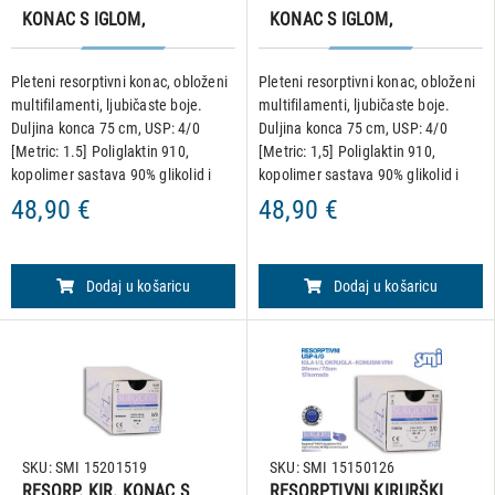
KONAC S IGLOM,
KONAC S IGLOM,
SURGICRYL 910, USP 4/0,
SURGICRYL 910, USP 4/0,
IGLA 3/8, REV CUT,
IGLA 1/2, okrugla - konusni
Pleteni resorptivni konac, obloženi
Pleteni resorptivni konac, obloženi
19mm/75cm, pakiranje od
vrh, 22 mm/75 cm,
multifilamenti, ljubičaste boje.
multifilamenti, ljubičaste boje.
12 komada
pakiranje od 12 komada
Duljina konca 75 cm, USP: 4/0
Duljina konca 75 cm, USP: 4/0
[Metric: 1.5] Poliglaktin 910,
[Metric: 1,5] Poliglaktin 910,
kopolimer sastava 90% glikolid i
kopolimer sastava 90% glikolid i
10% L-laktid. Igla: 3/8, reverse
10% L-laktid. Igla: 1/2, okrugla igla
48,90 €
48,90 €
cutting, 19 mm • Hidrolitičko
konusnog vrha, 22 mm •
djelovanje kojim s
Hidrolitičko djelovan
Dodaj u košaricu
Dodaj u košaricu
SKU: SMI 15201519
SKU: SMI 15150126
RESORP. KIR. KONAC S
RESORPTIVNI KIRURŠKI