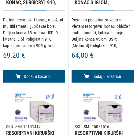
KONAC, SURGICRYL 910,
KONAC S IGLOM,
USP 0,špula 15 metara
SURGICRYL 910, USP 1,
IGLA 1/2, okrugla - konusni
Pleteni resorptivni konac, obloženi
Posebno pogodan za veterinu.
vrh, 40 mm/90 cm,
multifilamenti, ljubičaste boje.
Pleteni resorptivni konac, obloženi
pakiranje od 12 komada
Duljina konca 15 metara USP: 0
multifilamenti, ljubičaste boje.
[Metric: 3.5] Poliglaktin 910,
Duljina konca 95 cm, USP: 1
kopolimer sastava 90% glikolid i
[Metric: 4] Poliglaktin 910,
10% L-laktid. • Hidrolitičko
kopolimer sastava 90% glikolid i
69,20 €
64,00 €
djelovanje kojim se materijal
10% L-laktid. Igla: 1/2, okrugla igla
razgrađuje rezultira uk
konusnog vrha, 40 m
Dodaj u košaricu
Dodaj u košaricu
SKU: SMI 15101417
SKU: SMI 15071516
RESORPTIVNI KIRURŠKI
RESORPTIVNI KIRURŠKI