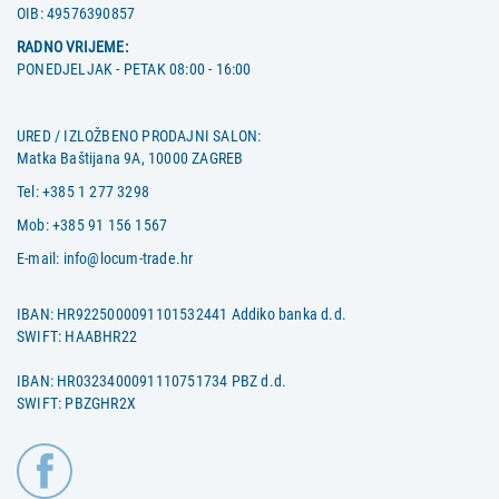
OIB:
49576390857
RADNO VRIJEME:
PONEDJELJAK - PETAK 08:00 - 16:00
URED / IZLOŽBENO PRODAJNI SALON:
Matka Baštijana 9A, 10000 ZAGREB
Tel:
+385 1 277 3298
Mob:
+385 91 156 1567
E-mail:
info@locum-trade.hr
IBAN: HR9225000091101532441 Addiko banka d.d.
SWIFT: HAABHR22
IBAN: HR0323400091110751734 PBZ d.d.
SWIFT: PBZGHR2X