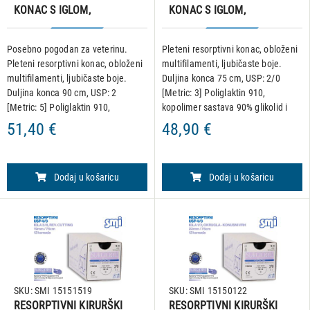
KONAC S IGLOM,
KONAC S IGLOM,
SURGICRYL 910, USP 2,
SURGICRYL 910, USP 2/0,
IGLA 1/2, okrugla - konusni
IGLA 3/8, REV CUT,
Posebno pogodan za veterinu.
Pleteni resorptivni konac, obloženi
vrh, 48 mm/90 cm,
24mm/75cm, pakiranje od
Pleteni resorptivni konac, obloženi
multifilamenti, ljubičaste boje.
pakiranje od 12 komada
12 komada
multifilamenti, ljubičaste boje.
Duljina konca 75 cm, USP: 2/0
Duljina konca 90 cm, USP: 2
[Metric: 3] Poliglaktin 910,
[Metric: 5] Poliglaktin 910,
kopolimer sastava 90% glikolid i
kopolimer sastava 90% glikolid i
10% L-laktid. Igla: 3/8, reverse
51,40 €
48,90 €
10% L-laktid. Igla: 1/2, okrugla igla
cutting, 24 mm • Hidrolitičko
konusnog vrha, 48 m
djelovanje kojim se
Dodaj u košaricu
Dodaj u košaricu
SKU: SMI 15151519
SKU: SMI 15150122
RESORPTIVNI KIRURŠKI
RESORPTIVNI KIRURŠKI