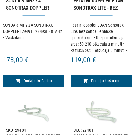
SONDA 8 MHz ZA
FETALNI DOPPLER EDAN
SONOTRAX DOPPLER
SONOTRAX LITE - BEZ
[29491 | 29493]
SONDE
SONDA 8 MHz ZA SONOTRAX
Fetalni doppler EDAN Sonotrax
DOPPLER [29491 | 29493] • 8 MHz
Lite, bez sonde Tehničke
• Vaskularna
specifikacije: • Raspon otkucaja
srca: 50-210 otkucaja u minuti •
Razlučivost: 1 otkucaja u minuti •
Točnost: ± 3 otkucaja u minuti •
178,00 €
119,00 €
LCD zaslon: 45 x 25 mm • Prosječni
FHR i ručni izra
Dodaj u košaricu
Dodaj u košaricu
SKU: 29484
SKU: 29481