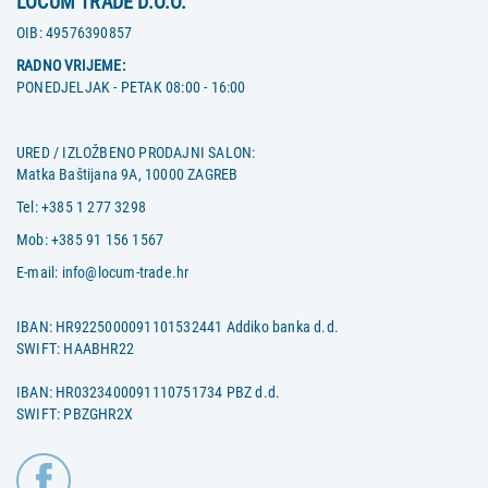
LOCUM TRADE D.O.O.
OIB:
49576390857
RADNO VRIJEME:
PONEDJELJAK - PETAK 08:00 - 16:00
URED / IZLOŽBENO PRODAJNI SALON:
Matka Baštijana 9A, 10000 ZAGREB
Tel:
+385 1 277 3298
Mob:
+385 91 156 1567
E-mail:
info@locum-trade.hr
IBAN: HR9225000091101532441 Addiko banka d.d.
SWIFT: HAABHR22
IBAN: HR0323400091110751734 PBZ d.d.
SWIFT: PBZGHR2X