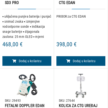
SD3 PRO
CTG EDAN
▪ uključena punjiva baterija i punjač
PRIBOR za CTG EDAN
▪ snimač zvuka ▪ izmjenjive
vodootporne sonde ▪ indikacija
snage baterije ▪ dijagonala
zaslona: 25 mm OLED ▪ mjerni
opseg: 50-240 otkucaja/min ▪
468,00 €
398,00 €
razlučivost: 1 otkucaj/min ▪
automatsko gašenje nakon 1 minu
Dodaj u košaricu
Dodaj u košaricu
SKU: 29493
SKU: 27644
FETALNI DOPPLER EDAN
KOLICA ZA CTG UREĐAJ