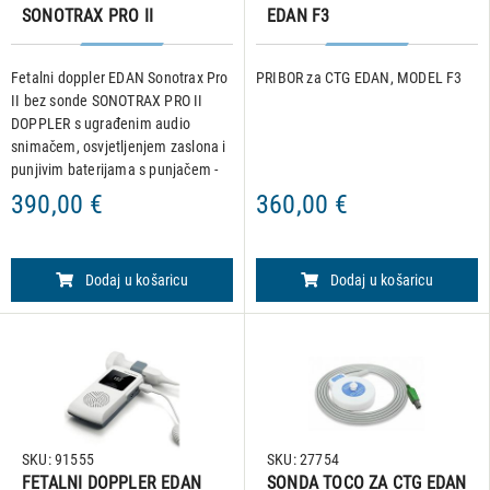
SONOTRAX PRO II
EDAN F3
DOPPLER - bez sonde
Fetalni doppler EDAN Sonotrax Pro
PRIBOR za CTG EDAN, MODEL F3
II bez sonde SONOTRAX PRO II
DOPPLER s ugrađenim audio
snimačem, osvjetljenjem zaslona i
punjivim baterijama s punjačem -
bez sonde Tehničke specifikacije: •
390,00 €
360,00 €
Raspon otkucaja srca: 50-210
otkucaja u minuti •
Dodaj u košaricu
Dodaj u košaricu
SKU: 91555
SKU: 27754
FETALNI DOPPLER EDAN
SONDA TOCO ZA CTG EDAN