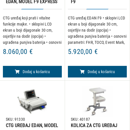
EDAN, MODEL F9 EXPRESS
F9
CTG uređaj koji prati i vitalne
CTG uređaj EDAN F9 • sklopivi LCD
funkcije majke. • sklopivi LCD
ekran u boji dijagonale 30 cm,
ekran u boji dijagonale 30 cm,
osjetljiv na dodir (opcija) •
osjetljiv na dodir (opcija) •
ugrađena punjiva baterija • osnovni
ugrađena punjiva baterija • osnovni
parametri: FHR, TOCO, Event Mark,
parametri: FHR, TOCO, Event Mark,
AFM • 24 satni retrogradni
8.060,00 €
5.920,00 €
AFM • 24 satni retrogradni
preglednik krivulja • ugrađena
preglednik krivulja •
zaštita od preklapa
Dodaj u košaricu
Dodaj u košaricu
SKU: 91330
SKU: 40187
CTG UREĐAJ EDAN, MODEL
KOLICA ZA CTG UREĐAJ