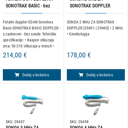
SONOTRAX BASIC - bez
SONOTRAX DOPPLER
sonde
[29491 | 29493]
Fetalni doppler EDAN Sonotrax
SONDA 2 MHz ZA SONOTRAX
Basic SONOTRAX BASIC DOPPLER -
DOPPLER [29491 | 29493] • 2 MHz
s zaslonom - bez sonde Tehničke
• Ginekologija
specifikacije: • Raspon otkucaja
srca: 50-210 otkucaja u minuti •
Razlučivost: 1 otkucaja u minuti •
214,00 €
178,00 €
Točnost: ± 3 otkucaja u minuti •
LCD zaslon:
Dodaj u košaricu
Dodaj u košaricu
SKU: 29497
SKU: 29498
SONDA 3 MHz ZA
SONDA 4 MHz ZA