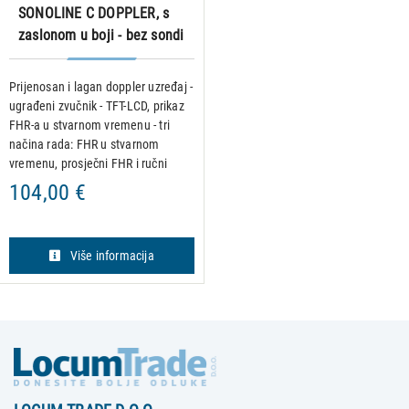
SONOLINE C DOPPLER, s
zaslonom u boji - bez sondi
Prijenosan i lagan doppler uzređaj -
ugrađeni zvučnik - TFT-LCD, prikaz
FHR-a u stvarnom vremenu - tri
načina rada: FHR u stvarnom
vremenu, prosječni FHR i ručni
izračun - prikaz FHR, trakasti
104,00 €
grafikon i valni oblik otkucaja srca,
crveni alarm za
Više informacija