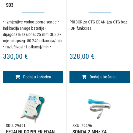
SD3
• Izmjenjive vodootporne sonde •
PRIBOR za CTG EDAN (za CTG bez
indikacija snage baterije •
IUP funkcije)
dijagonala zaslona: 25 mm OLED •
mjerni opseg: 50-240 otkucaja/min
• razlučivost: 1 otkucaj/min •
automatsko gašenje nakon 1
330,00 €
328,00 €
minute bez signala • vrijeme
snimanja: 240 s • preciznost
Dodaj u košaricu
Dodaj u košaricu
SKU: 29491
SKU: 29496
FETALNI DOPPLER EDAN
SONDA 2 MHz ZA