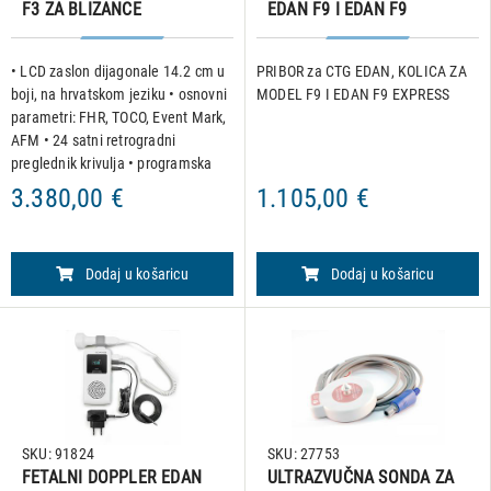
F3 ZA BLIZANCE
EDAN F9 I EDAN F9
EXPRESS
• LCD zaslon dijagonale 14.2 cm u
PRIBOR za CTG EDAN, KOLICA ZA
boji, na hrvatskom jeziku • osnovni
MODEL F9 I EDAN F9 EXPRESS
parametri: FHR, TOCO, Event Mark,
AFM • 24 satni retrogradni
preglednik krivulja • programska
podrška za snimanje podataka i
3.380,00 €
1.105,00 €
prikaz na PC-u • 1, 2, 3 cm/min
brzina ispisa u st
Dodaj u košaricu
Dodaj u košaricu
SKU: 91824
SKU: 27753
FETALNI DOPPLER EDAN
ULTRAZVUČNA SONDA ZA