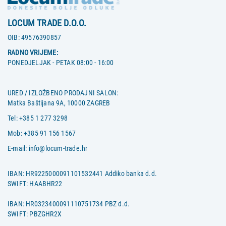
LOCUM TRADE D.O.O.
OIB:
49576390857
RADNO VRIJEME:
PONEDJELJAK - PETAK 08:00 - 16:00
URED / IZLOŽBENO PRODAJNI SALON:
Matka Baštijana 9A, 10000 ZAGREB
Tel:
+385 1 277 3298
Mob:
+385 91 156 1567
E-mail:
info@locum-trade.hr
IBAN: HR9225000091101532441 Addiko banka d.d.
SWIFT: HAABHR22
IBAN: HR0323400091110751734 PBZ d.d.
SWIFT: PBZGHR2X