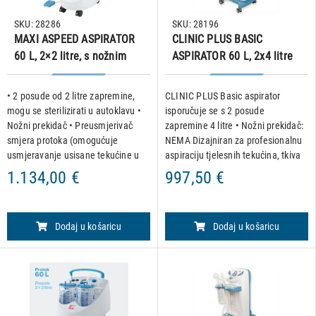
SKU: 28286
SKU: 28196
MAXI ASPEED ASPIRATOR
CLINIC PLUS BASIC
60 L, 2×2 litre, s nožnim
ASPIRATOR 60 L, 2x4 litre
prekidačem
• 2 posude od 2 litre zapremine,
CLINIC PLUS Basic aspirator
mogu se sterilizirati u autoklavu •
isporučuje se s 2 posude
Nožni prekidač • Preusmjerivač
zapremine 4 litre • Nožni prekidač:
smjera protoka (omogućuje
NEMA Dizajniran za profesionalnu
usmjeravanje usisane tekućine u
aspiraciju tjelesnih tekućina, tkiva
bilo koju od 2 staklenke) Kirurški
ili kostiju pacijenata tijekom ili
1.134,00 €
997,50 €
model za aspiraciju tjelesnih
nakon operacije. Klipne pumpe bez
tekućina u operacijski
ulja i održavanja
Dodaj u košaricu
Dodaj u košaricu