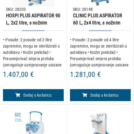
SKU: 28203
SKU: 28198
HOSPI PLUS ASPIRATOR 90
CLINIC PLUS ASPIRATOR
L, 2x2 litre, s nožnim
60 L, 2x4 litre, s nožnim
prekidačem i usmjerivačem
prekidačem i usmjerivačem
protoka
protoka
• Posude: 2 posude od 2 litre
• Posude: 2 posude od 4 litre
zapremine, mogu se sterilizirati u
zapremine, mogu se sterilizirati u
autoklavu • Nožni prekidač •
autoklavu • Nožni prekidač •
Preusmjerivač smjera protoka
Preusmjerivač smjera protoka
(omogućuje usmjeravanje usisane
(omogućuje usmjeravanje usisane
tekućine u bilo koju od 2 staklenke)
tekućine u bilo koju od 2 staklenke)
1.407,00 €
1.281,00 €
Dizajnirano za profesionalnu
Dizajnirano za profesionalnu
aspiraciju tjelesnih tek
aspiraciju tjelesnih tek
Dodaj u košaricu
Dodaj u košaricu