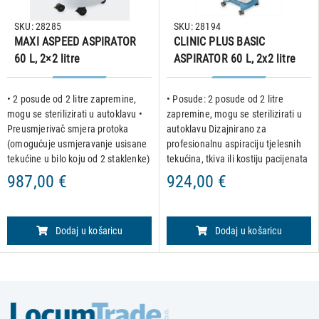
SKU: 28285
SKU: 28194
MAXI ASPEED ASPIRATOR
CLINIC PLUS BASIC
60 L, 2×2 litre
ASPIRATOR 60 L, 2x2 litre
• 2 posude od 2 litre zapremine,
• Posude: 2 posude od 2 litre
mogu se sterilizirati u autoklavu •
zapremine, mogu se sterilizirati u
Preusmjerivač smjera protoka
autoklavu Dizajnirano za
(omogućuje usmjeravanje usisane
profesionalnu aspiraciju tjelesnih
tekućine u bilo koju od 2 staklenke)
tekućina, tkiva ili kostiju pacijenata
Kirurški model za aspiraciju
tijekom ili nakon operacije. Klipne
987,00 €
924,00 €
tjelesnih tekućina u operacijskim
pumpe bez ulja i održavanja
dvoranama i boln
pružaju visoke perf
Dodaj u košaricu
Dodaj u košaricu