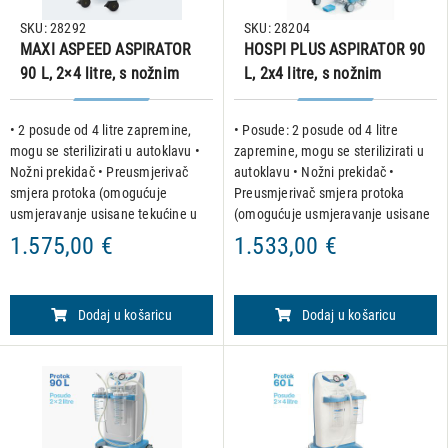
SKU: 28292
SKU: 28204
MAXI ASPEED ASPIRATOR
HOSPI PLUS ASPIRATOR 90
90 L, 2×4 litre, s nožnim
L, 2x4 litre, s nožnim
prekidačem
prekidačem i usmjerivačem
protoka
• 2 posude od 4 litre zapremine,
• Posude: 2 posude od 4 litre
mogu se sterilizirati u autoklavu •
zapremine, mogu se sterilizirati u
Nožni prekidač • Preusmjerivač
autoklavu • Nožni prekidač •
smjera protoka (omogućuje
Preusmjerivač smjera protoka
usmjeravanje usisane tekućine u
(omogućuje usmjeravanje usisane
bilo koju od 2 staklenke) Kirurški
tekućine u bilo koju od 2 staklenke)
1.575,00 €
1.533,00 €
model za aspiraciju tjelesnih
Dizajnirano za profesionalnu
tekućina u operacijski
aspiraciju tjelesnih tek
Dodaj u košaricu
Dodaj u košaricu