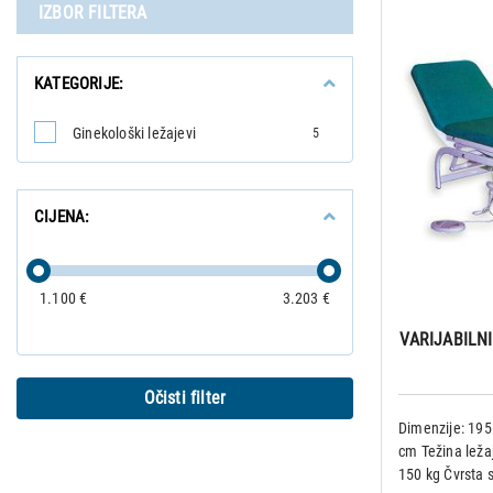
IZBOR FILTERA
KATEGORIJE:
Ginekološki ležajevi
5
CIJENA:
1.100 €
3.203 €
VARIJABILN
Očisti filter
Dimenzije: 195
cm Težina leža
150 kg Čvrsta s