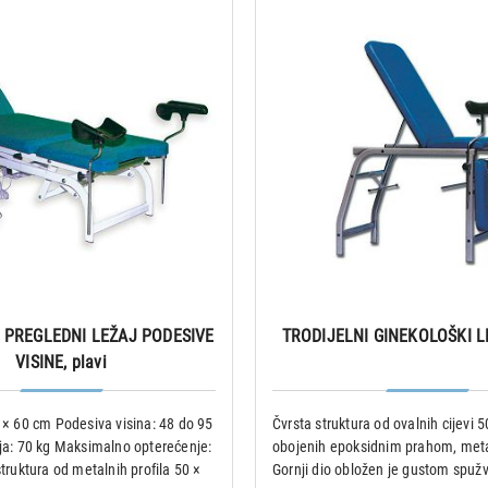
I PREGLEDNI LEŽAJ PODESIVE
TRODIJELNI GINEKOLOŠKI L
VISINE, plavi
 × 60 cm Podesiva visina: 48 do 95
Čvrsta struktura od ovalnih cijevi
ja: 70 kg Maksimalno opterećenje:
obojenih epoksidnim prahom, metal
truktura od metalnih profila 50 ×
Gornji dio obložen je gustom spuž