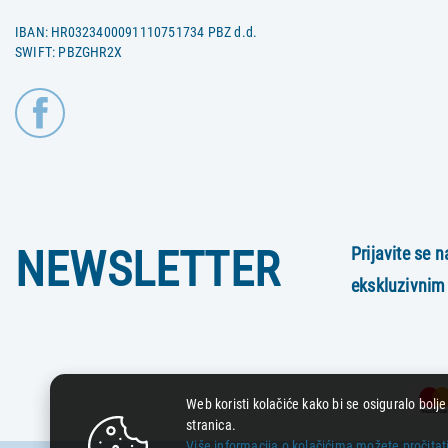
IBAN: HR0323400091110751734 PBZ d.d.
SWIFT: PBZGHR2X
NEWSLETTER
Prijavite se n
ekskluzivnim
Web koristi kolačiće kako bi se osiguralo bolje
stranica.
Više informacija o kolačićima možete pročitat