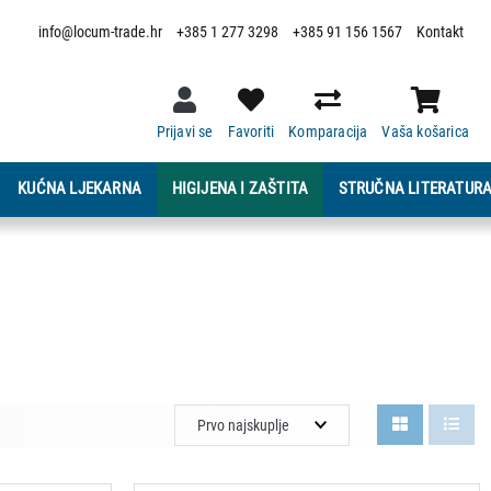
info@locum-trade.hr
+385 1 277 3298
+385 91 156 1567
Kontakt
Prijavi se
Favoriti
Komparacija
Vaša košarica
KUĆNA LJEKARNA
HIGIJENA I ZAŠTITA
STRUČNA LITERATUR