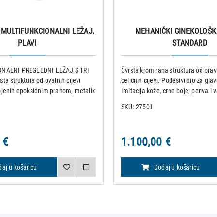
 MULTIFUNKCIONALNI LEŽAJ,
MEHANIČKI GINEKOLOŠKI
PLAVI
STANDARD
NALNI PREGLEDNI LEŽAJ S TRI
Čvrsta kromirana struktura od pra
a struktura od ovalnih cijevi
čeličnih cijevi. Podesivi dio za gla
jenih epoksidnim prahom, metalik
Imitacija kože, crne boje, periva i 
nji dio obložen je gustom spužvom i
presvlaka. Nosivost: 110 kg. Ispor
SKU: 27501
vim, vatrootpornim materijalom od
posudom od nehrđajućeg čelika O 
lase 1
standardnim držačima za
 €
1.100,00 €
aj u košaricu
Dodaj u košaricu