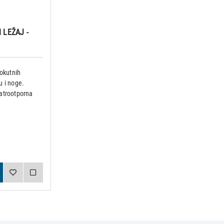
 LEŽAJ -
vokutnih
vu i noge.
vatrootporna
učuje se s
31 cm i