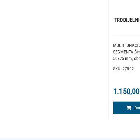
TRODIJELNI
MULTIFUNKCIO
SEGMENTA Čvrst
50x25 mm, obo
sive boje. Gor
SKU: 27502
prekriven peri
umjetne kože k
1.150,00
Dod