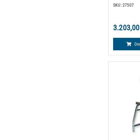
25 mm obojanih
SKU: 27507
se sastoji od t
3.203,00
Dod