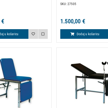
 epoksi prahom bijele boje. Ležaj
perivim, vatrootpornim materijalo
SKU: 27505
ri dijela podstavljena spužvom viso
kože klase 1 IM. Naslon za leđa i 
potpuno su pode
 €
1.500,00 €
aj u košaricu
Dodaj u košaricu