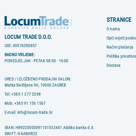
STRANICE
O nama
LOCUM TRADE D.O.O.
Opći uvjeti poslo
OIB:
49576390857
Načini plaćanja
RADNO VRIJEME:
Politika privatnos
PONEDJELJAK - PETAK 08:00 - 16:00
Dostava
URED / IZLOŽBENO PRODAJNI SALON:
Matka Baštijana 9A, 10000 ZAGREB
Tel:
+385 1 277 3298
Mob:
+385 91 156 1567
E-mail:
info@locum-trade.hr
IBAN: HR9225000091101532441 Addiko banka d.d.
SWIFT: HAABHR22