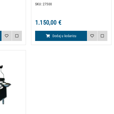
m od umjetne
presvlaka. Nosivost: 110 kg. Isporučuje se
SKU: 27500
dio za noge
posudom od nehrđajućeg čelika O 31 cm i
držačima za noge. Dime
1.150,00 €
Dodaj u košaricu