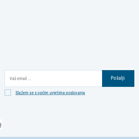
Pošalji
Slažem se s općim uvjetima poslovanja