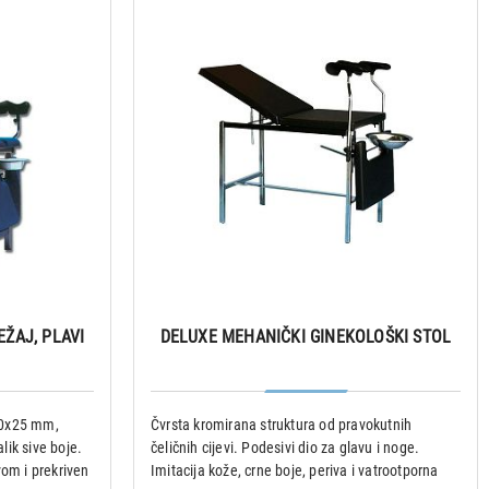
EŽAJ, PLAVI
DELUXE MEHANIČKI GINEKOLOŠKI STOL
 50x25 mm,
Čvrsta kromirana struktura od pravokutnih
ik sive boje.
čeličnih cijevi. Podesivi dio za glavu i noge.
vom i prekriven
Imitacija kože, crne boje, periva i vatrootporna