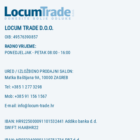
LOCUM TRADE D.O.O.
OIB:
49576390857
RADNO VRIJEME:
PONEDJELJAK - PETAK 08:00 - 16:00
URED / IZLOŽBENO PRODAJNI SALON:
Matka Baštijana 9A, 10000 ZAGREB
Tel:
+385 1 277 3298
Mob:
+385 91 156 1567
E-mail:
info@locum-trade.hr
IBAN: HR9225000091101532441 Addiko banka d.d.
SWIFT: HAABHR22
IBAN: HR0323400091110751734 PBZ d.d.