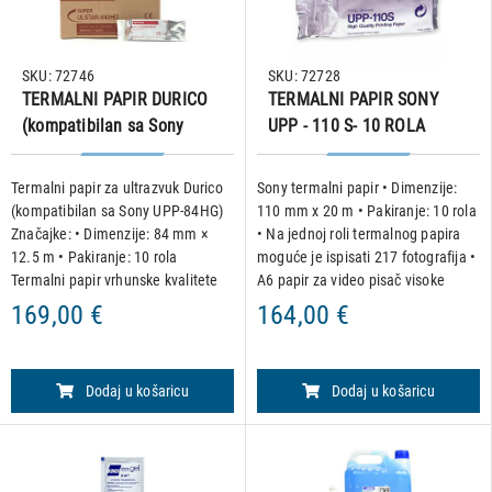
SKU: 72746
SKU: 72728
TERMALNI PAPIR DURICO
TERMALNI PAPIR SONY
(kompatibilan sa Sony
UPP - 110 S- 10 ROLA
UPP-84HG), 10 rola
Termalni papir za ultrazvuk Durico
Sony termalni papir • Dimenzije:
(kompatibilan sa Sony UPP-84HG)
110 mm x 20 m • Pakiranje: 10 rola
Značajke: • Dimenzije: 84 mm ×
• Na jednoj roli termalnog papira
12.5 m • Pakiranje: 10 rola
moguće je ispisati 217 fotografija •
Termalni papir vrhunske kvalitete
A6 papir za video pisač visoke
za uoptrebu kod Sony i Mitsubishi
gustoće • Izvrsna kvaliteta ispisa •
169,00 €
164,00 €
termalne printere.
Visoka otpornost na toplinu i vla
Dodaj u košaricu
Dodaj u košaricu