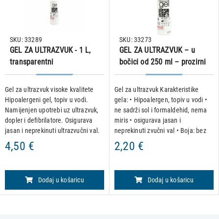
SKU: 33289
SKU: 33273
GEL ZA ULTRAZVUK - 1 L,
GEL ZA ULTRAZVUK – u
transparentni
bočici od 250 ml – prozirni
Gel za ultrazvuk visoke kvalitete
Gel za ultrazvuk Karakteristike
Hipoalergeni gel, topiv u vodi.
gela: • Hipoalergen, topiv u vodi •
Namijenjen upotrebi uz ultrazvuk,
ne sadrži sol i formaldehid, nema
dopler i defibrilatore. Osigurava
miris • osigurava jasan i
jasan i neprekinuti ultrazvučni val.
neprekinuti zvučni val • Boja: bez
Ne sadrži sol, formaldehid i nema
boje, prozirni • Volumen: 250 ml
4,50 €
2,20 €
miris. Značajke: Količina: 1 litra B
Primjena: Namijenjen upotrebi uz •
ultra
Dodaj u košaricu
Dodaj u košaricu