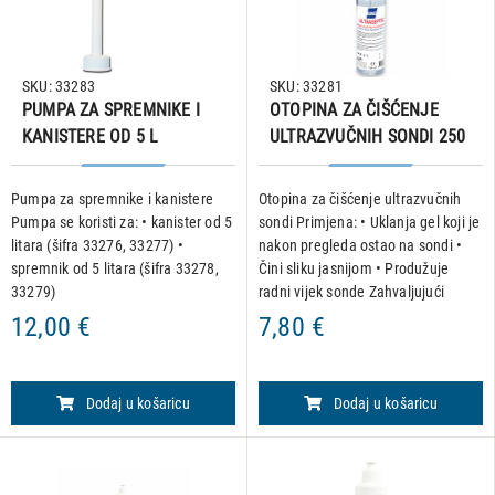
SKU: 33283
SKU: 33281
PUMPA ZA SPREMNIKE I
OTOPINA ZA ČIŠĆENJE
KANISTERE OD 5 L
ULTRAZVUČNIH SONDI 250
ml
Pumpa za spremnike i kanistere
Otopina za čišćenje ultrazvučnih
Pumpa se koristi za: • kanister od 5
sondi Primjena: • Uklanja gel koji je
litara (šifra 33276, 33277) •
nakon pregleda ostao na sondi •
spremnik od 5 litara (šifra 33278,
Čini sliku jasnijom • Produžuje
33279)
radni vijek sonde Zahvaljujući
aktivnim tvarima u sastavu otopine
12,00 €
7,80 €
sprječava prelazak bakterija s
pacijent
Dodaj u košaricu
Dodaj u košaricu