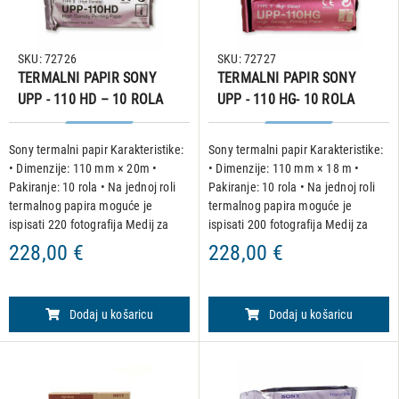
SKU: 72726
SKU: 72727
TERMALNI PAPIR SONY
TERMALNI PAPIR SONY
UPP - 110 HD – 10 ROLA
UPP - 110 HG- 10 ROLA
Sony termalni papir Karakteristike:
Sony termalni papir Karakteristike:
• Dimenzije: 110 mm × 20m •
• Dimenzije: 110 mm × 18 m •
Pakiranje: 10 rola • Na jednoj roli
Pakiranje: 10 rola • Na jednoj roli
termalnog papira moguće je
termalnog papira moguće je
ispisati 220 fotografija Medij za
ispisati 200 fotografija Medij za
ispis visoke gustoće širine A6 (tip
ispis visoke gustoće i visokog sjaja
228,00 €
228,00 €
II) za upotrebu u pisačima: • UP-
podloge, širine A6 (tip V) za
X898MD •
upotrebu u
Dodaj u košaricu
Dodaj u košaricu