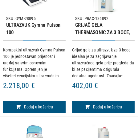
SKU: GYM-28095
SKU: PRAX-136092
ULTRAZVUK Gymna Pulson
GRIJAČ GELA
100
THERMASONIC ZA 3 BOCE,
sa LCD ekranom
Kompaktni ultrazvuk Gymna Pulson
Grijač gela za ultrazvuk za 3 boce
100 je jednostavan prijenosni
idealan je za zagrijavanje
uređaj sa svim osnovnim
ultrazvučnog gela prije pregleda da
funkcijama. Opremljen je
bi se pacijentima osigurala
višefrekvencijskim ultrazvučnim
dodatna ugodnost. Značajke: -
glavama i gumbima za sve
koriste se do 3 bočice od 250 ml -
2.218,00 €
402,00 €
funkcije. Opis: Ultrazvuk -
grijač može grijati do 3 bočice -
multifrekvencijska glava (1 i 3
koristi se za zag
MHz), 4 cm2
Dodaj u košaricu
Dodaj u košaricu