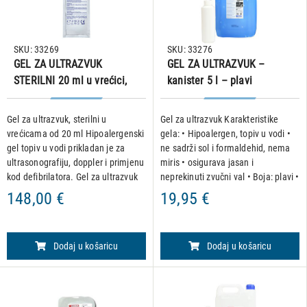
SKU: 33269
SKU: 33276
GEL ZA ULTRAZVUK
GEL ZA ULTRAZVUK –
STERILNI 20 ml u vrećici,
kanister 5 l – plavi
48 kom.
Gel za ultrazvuk, sterilni u
Gel za ultrazvuk Karakteristike
vrećicama od 20 ml Hipoalergenski
gela: • Hipoalergen, topiv u vodi •
gel topiv u vodi prikladan je za
ne sadrži sol i formaldehid, nema
ultrasonografiju, doppler i primjenu
miris • osigurava jasan i
kod defibrilatora. Gel za ultrazvuk
neprekinuti zvučni val • Boja: plavi •
omogućava ultravzučnim valovima
Volumen: 5000 ml Primjena:
148,00 €
19,95 €
da neprekinuti dođu do opreme.
Namijenjen upotrebi uz • ultrazvuk
Značajke:
• vask
Dodaj u košaricu
Dodaj u košaricu