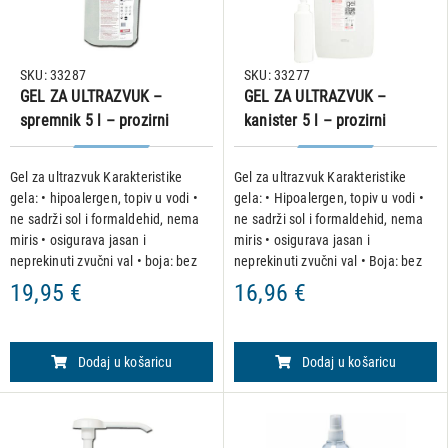
SKU: 33287
SKU: 33277
GEL ZA ULTRAZVUK –
GEL ZA ULTRAZVUK –
spremnik 5 l – prozirni
kanister 5 l – prozirni
Gel za ultrazvuk Karakteristike
Gel za ultrazvuk Karakteristike
gela: • hipoalergen, topiv u vodi •
gela: • Hipoalergen, topiv u vodi •
ne sadrži sol i formaldehid, nema
ne sadrži sol i formaldehid, nema
miris • osigurava jasan i
miris • osigurava jasan i
neprekinuti zvučni val • boja: bez
neprekinuti zvučni val • Boja: bez
boje, prozirni • volumen: 5000 ml •
boje, prozirni • Volumen: 5000 ml
19,95 €
16,96 €
pakiranje sadrži praznu bočicu od
Primjena: Namijenjen upotrebi uz •
250 ml
ultr
Dodaj u košaricu
Dodaj u košaricu