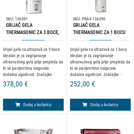
SKU: 136091
SKU: PRAX-136090
GRIJAČ GELA
GRIJAČ GELA
THERMASONIC ZA 3 BOCE,
THERMASONIC ZA 1 BOCU
bez LCD ekrana
Grijač gela za ultrazvuk za 3 boce
Grijač gela za ultrazvuk za 1 bocu
idealan je za zagrijavanje
idealan je za zagrijavanje
ultrazvučnog gela prije pregleda da
ultrazvučnog gela prije pregleda da
bi se pacijentima osigurala
bi se pacijentima osigurala
dodatna ugodnost. Značajke: -
dodatna ugodnost. Značajke: -
koriste se do 3 bočice od 250 ml -
koristi se 1 bočica od 250 ml - grijač
378,00 €
252,00 €
grijač može grijati do 3 bočice -
može grijati 1 bočicu - koristi se za
koristi se za zag
zagrijava
Dodaj u košaricu
Dodaj u košaricu