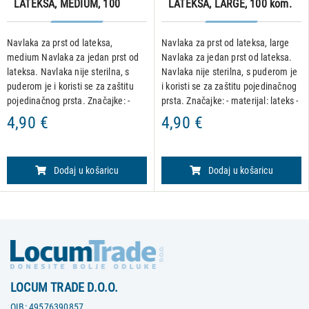
LATEKSA, MEDIUM, 100
LATEKSA, LARGE, 100 kom.
kom.
Navlaka za prst od lateksa,
Navlaka za prst od lateksa, large
medium Navlaka za jedan prst od
Navlaka za jedan prst od lateksa.
lateksa. Navlaka nije sterilna, s
Navlaka nije sterilna, s puderom je
puderom je i koristi se za zaštitu
i koristi se za zaštitu pojedinačnog
pojedinačnog prsta. Značajke: -
prsta. Značajke: - materijal: lateks -
materijal: lateks - pakiranje: 100
pakiranje: 100 komada
4,90 €
4,90 €
komada
Dodaj u košaricu
Dodaj u košaricu
LOCUM TRADE D.O.O.
OIB:
49576390857