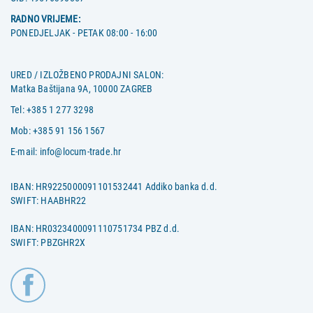
RADNO VRIJEME:
PONEDJELJAK - PETAK 08:00 - 16:00
URED / IZLOŽBENO PRODAJNI SALON:
Matka Baštijana 9A, 10000 ZAGREB
Tel:
+385 1 277 3298
Mob:
+385 91 156 1567
E-mail:
info@locum-trade.hr
IBAN: HR9225000091101532441 Addiko banka d.d.
SWIFT: HAABHR22
IBAN: HR0323400091110751734 PBZ d.d.
SWIFT: PBZGHR2X