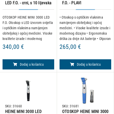
LED F.O. - crni, s 10 lijevaka
F.O. - PLAVI
fi. 4 mm
OTOSKOP HEINE MINI 3000 LED
• Otoskop s optičkim vlaknima
F.O. Otoskop s LED izvorom svijetla
namijenjen obiteljskoj i općoj
i optičkim vlaknima namijenjen
medicini. • Visoke kvalitete izrade i
obiteljskoj i općoj medicini. Visoke
modernog dizajna • Ergonomska
kvalitete izrade i modernog
drška za dvije AA baterije • Otporan
dizajna. Dolazi s ergonomskom
na udarce • Poboljšana ksenon-
340,00 €
265,00 €
drškom za dvije AA baterije.
halogen žaruljica daje 100% više
•Otporan na udarce. • St
svjetla od stand
Dodaj u košaricu
Dodaj u košaricu
SKU: 31660
SKU: 31681
HEINE MINI 3000 LED
OTOSKOP HEINE MINI 3000