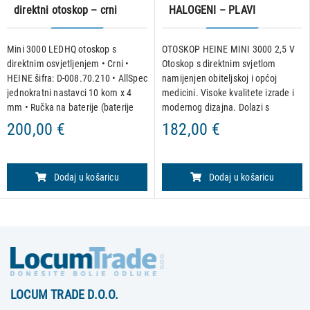
direktni otoskop – crni
HALOGENI – PLAVI
Mini 3000 LEDHQ otoskop s
OTOSKOP HEINE MINI 3000 2,5 V
direktnim osvjetljenjem • Crni •
Otoskop s direktnim svjetlom
HEINE šifra: D-008.70.210 • AllSpec
namijenjen obiteljskoj i općoj
jednokratni nastavci 10 kom x 4
medicini. Visoke kvalitete izrade i
mm • Ručka na baterije (baterije
modernog dizajna. Dolazi s
uključene) Kompaktan otoskop s
ergonomskom drškom za dvije AA
200,00 €
182,00 €
izravnim LED osvjetljenjem.
baterije. Otporan na udarce.
Prirodni prikaz boja, LED
Poboljšana ksenon-halogen žaruljic
Dodaj u košaricu
Dodaj u košaricu
LOCUM TRADE D.O.O.