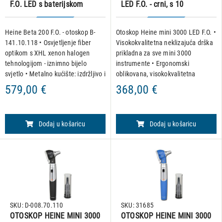
F.O. LED s baterijskom
LED F.O. - crni, s 10
drškom
jednokratnih i 4 višekratna
lijevka
Heine Beta 200 F.O. - otoskop B-
Otoskop Heine mini 3000 LED F.O. •
141.10.118 • Osvjetljenje fiber
Visokokvalitetna neklizajuća drška
optikom s XHL xenon halogen
prikladna za sve mini 3000
tehnologijom - iznimno bijelo
instrumente • Ergonomski
svjetlo • Metalno kućište: izdržljivo i
oblikovana, visokokvalitetna
čvrsto, jednostavno za čišćenje •
plastika, dijelom s kromiranim
579,00 €
368,00 €
Unutar otoskopa mat crna boja za
premazom, otporna na padove •
eliminiranje r
Bez održavanja: nema potrebe za p
Dodaj u košaricu
Dodaj u košaricu
SKU: D-008.70.110
SKU: 31685
OTOSKOP HEINE MINI 3000
OTOSKOP HEINE MINI 3000