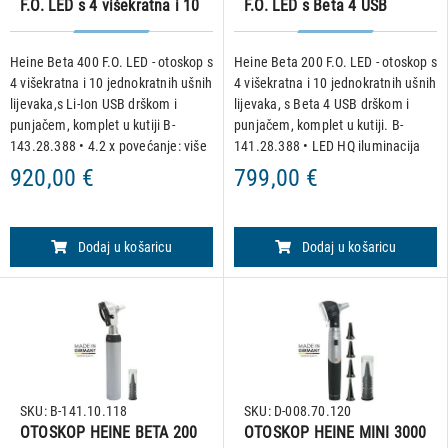
F.O. LED s 4 višekratna i 10
F.O. LED s Beta 4 USB
jednokratnih ušnih lijevaka,
drškom i punjačem
s Li-Ion USB drškom i
Heine Beta 400 F.O. LED - otoskop s
Heine Beta 200 F.O. LED - otoskop s
punjačem
4 višekratna i 10 jednokratnih ušnih
4 višekratna i 10 jednokratnih ušnih
lijevaka,s Li-Ion USB drškom i
lijevaka, s Beta 4 USB drškom i
punjačem, komplet u kutiji B-
punjačem, komplet u kutiji. B-
143.28.388 • 4.2 x povećanje: više
141.28.388 • LED HQ iluminacija
detalja anatomskih struktura i lako
daje optimalan intenzitet svjetla,
920,00 €
799,00 €
prepoznavanje stranih tijela •
homogenost i reprodukciju boje •
Izuzetna
Temperatu
Dodaj u košaricu
Dodaj u košaricu
SKU: B-141.10.118
SKU: D-008.70.120
OTOSKOP HEINE BETA 200
OTOSKOP HEINE MINI 3000