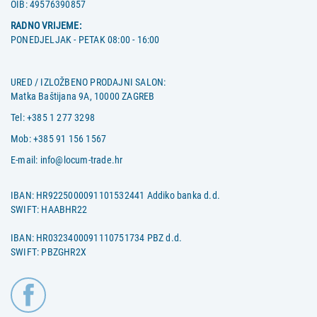
OIB:
49576390857
RADNO VRIJEME:
PONEDJELJAK - PETAK 08:00 - 16:00
URED / IZLOŽBENO PRODAJNI SALON:
Matka Baštijana 9A, 10000 ZAGREB
Tel:
+385 1 277 3298
Mob:
+385 91 156 1567
E-mail:
info@locum-trade.hr
IBAN: HR9225000091101532441 Addiko banka d.d.
SWIFT: HAABHR22
IBAN: HR0323400091110751734 PBZ d.d.
SWIFT: PBZGHR2X