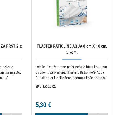
ZA PRST, 2 x
FLASTER RATIOLINE AQUA 8 cm X 10 cm,
5 kom.
je ozljede
Svježe ili vlažne rane ne bi trebale biti u kontaktu
taje na mjestu,
s vodom. Zahvaljujući flasteru Ratioline® Aqua
nja. S
Pflaster steril, ozlijeđena područja kože dobro su
Ratioline®
zaštićena tijekom pranja ili tuširanja.
SKU: LR-26927
i porezotine na
Vodootporan materijal ovog flastera djeluje kao
zaštitni om
5,30 €