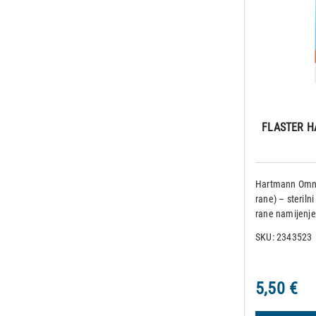
FLASTER H
Hartmann Omnist
rane) – steriln
rane namijenj
manjih rana i ki
SKU: 2343523
primarnom inte
napetosti i stab
5,50 €