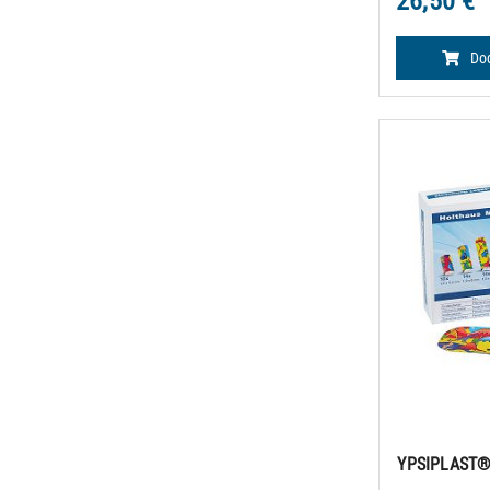
26,50 €
Dod
YPSIPLAST®