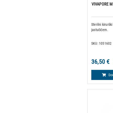
VIVAPORE ME
Sterilni kiruršk
jastučićem.
SKU: 1051602
36,50 €
Dod