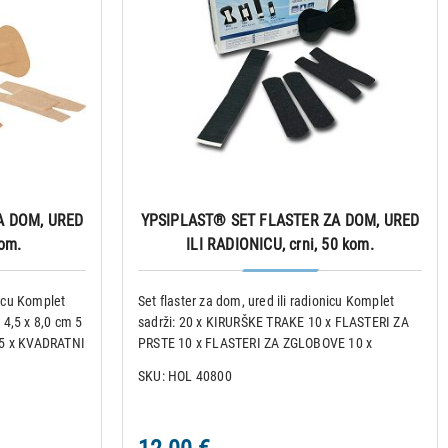
A DOM, URED
YPSIPLAST® SET FLASTER ZA DOM, URED
kom.
ILI RADIONICU, crni, 50 kom.
nicu Komplet
Set flaster za dom, ured ili radionicu Komplet
4,5 x 8,0 cm 5
sadrži: 20 x KIRURŠKE TRAKE 10 x FLASTERI ZA
 5 x KVADRATNI
PRSTE 10 x FLASTERI ZA ZGLOBOVE 10 x
R ZA VRH PRSTA
FLASTERI ZA VRH PRSTA
SKU: HOL 40800
RSTA 2,0 x 18