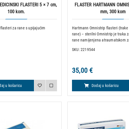
DICINSKI FLASTERI 5 × 7 cm,
FLASTER HARTMANN OMNIST
100 kom.
mm, 300 kom
i flasteri za rane s upijajućim
Hartmann Omnistrip flasteri (trake
rane) – sterilni Omnistrip je traka 
rane namijenjena atraumatskom z
manjih rana i kirurških incizija koje 
SKU: 2219544
primarnom intencijom. Štiti rubove
napetosti i stabil
35,00 €
aj u košaricu
Dodaj u košaricu