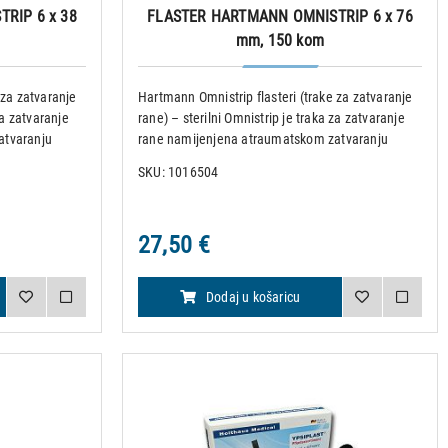
RIP 6 x 38
FLASTER HARTMANN OMNISTRIP 6 x 76
mm, 150 kom
 za zatvaranje
Hartmann Omnistrip flasteri (trake za zatvaranje
za zatvaranje
rane) – sterilni Omnistrip je traka za zatvaranje
atvaranju
rane namijenjena atraumatskom zatvaranju
cijele
manjih rana i kirurških incizija koje cijele
SKU: 1016504
 rane od
primarnom intencijom. Štiti rubove rane od
napetosti i stabil
27,50 €
Dodaj u košaricu