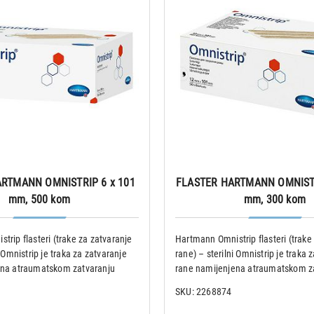
RTMANN OMNISTRIP 6 x 101
FLASTER HARTMANN OMNISTR
mm, 500 kom
mm, 300 kom
rip flasteri (trake za zatvaranje
Hartmann Omnistrip flasteri (trake
i Omnistrip je traka za zatvaranje
rane) – sterilni Omnistrip je traka 
ena atraumatskom zatvaranju
rane namijenjena atraumatskom z
rurških incizija koje cijele
manjih rana i kirurških incizija koje 
SKU: 2268874
ncijom. Štiti rubove rane od
primarnom intencijom. Štiti rubove
il
napetosti i stabil