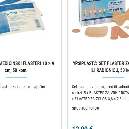
EDICINSKI FLASTERI 10 × 9
YPSIPLAST® SET FLASTER Z
cm, 50 kom.
ILI RADIONICU, 50 
i flasteri za rane s upijajućim
Set flastera za dom, ured ili radio
sadrži: 5 x FLASTER ZA VRH PRSTA 
x FLASTER ZA ZGLOB 3,8 x 7,5 cm
FLASTER 6,0 x 6,0 cm 5 x FLASTE
SKU: HOL 40400
2,0 x 12 cm 5 x FLASTER ZA VRH P
cm