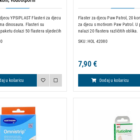
kom, vodootporni
 djecu YPSIPLAST Flasteri za djecu
Flaster za djecu Paw Patrol, 20 k
ma dinosaura. Flasteri su
za djecu s motivom Paw Patrol. U 
paketu dolazi 50 flastera sljedećih
nalazi 20 flastera različitih oblika.
3,8 x 7,2 cm 8 x 2,5 x 7,2 cm 10 x
90
SKU: HOL 42080
 x 1,9 x 6,0 cm 14 x 1,9 x 7,2
7,90 €
aj u košaricu
Dodaj u košaricu