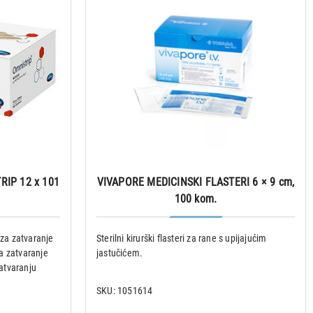
IP 12 x 101
VIVAPORE MEDICINSKI FLASTERI 6 × 9 cm,
100 kom.
 za zatvaranje
Sterilni kirurški flasteri za rane s upijajućim
za zatvaranje
jastučićem.
atvaranju
cijele
SKU: 1051614
 rane od