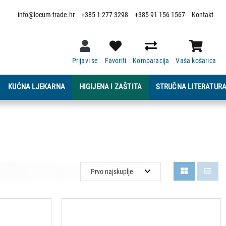
info@locum-trade.hr
+385 1 277 3298
+385 91 156 1567
Kontakt
Prijavi se
Favoriti
Komparacija
Vaša košarica
KUĆNA LJEKARNA
HIGIJENA I ZAŠTITA
STRUČNA LITERATUR