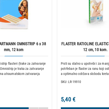
ARTMANN OMNISTRIP 6 x 38
FLASTER RATIOLINE ELASTIC 
mm, 12 kom
12 cm, 10 kom.
rip flasteri (trake za zatvaranje
Prsti su stalno u upotrebi i za man
i Omnistrip je traka za zatvaranje
potrfeban je flaster za ranu koji os
ena atraumatskom zatvaranju
a optimalno održava slobodu kreta
rurških incizija koje cijele
izvanrednim elastičnim flasterom 
SKU: LR-19910
ncijom. Štiti rubove rane od
Elastic Fingerpflaster, ogrebotine 
il
prstima sigurno l
5,40 €