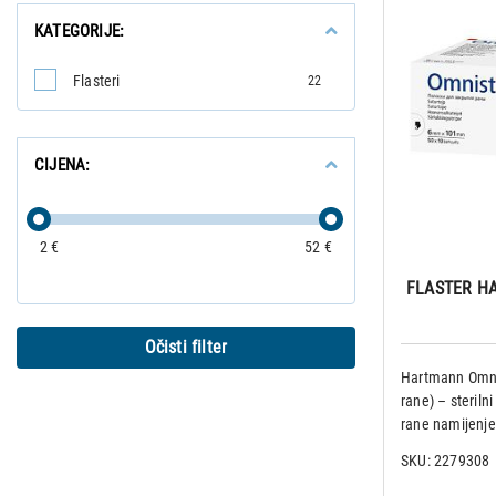
KATEGORIJE:
Flasteri
22
CIJENA:
2 €
52 €
FLASTER HA
Očisti filter
Hartmann Omnist
rane) – steriln
rane namijenj
manjih rana i ki
SKU: 2279308
primarnom inte
napetosti i stab