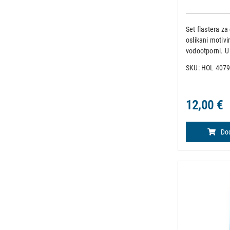
Set flastera za
oslikani motivi
vodootporni. U 
dimenzija: 4 x 
SKU: HOL 407
1,9 x 5,2 cm 14
12,00 €
Dod