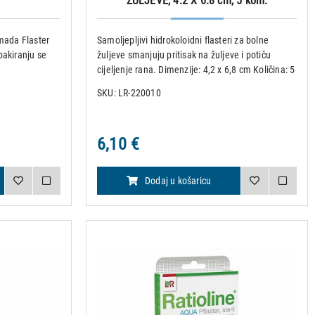
ŽULJEVE, 4.2 X 6.8 cm, 5 kom.
omada Flaster
Samoljepljivi hidrokoloidni flasteri za bolne
pakiranju se
žuljeve smanjuju pritisak na žuljeve i potiču
cijeljenje rana. Dimenzije: 4,2 x 6,8 cm Količina: 5
komada
SKU: LR-220010
6,10 €
Dodaj u košaricu