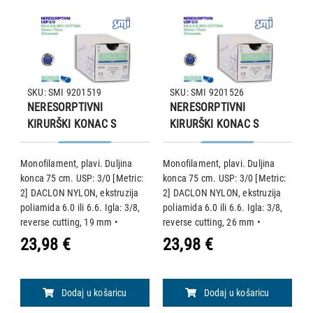
SKU: SMI 9201519
SKU: SMI 9201526
NERESORPTIVNI
NERESORPTIVNI
KIRURŠKI KONAC S
KIRURŠKI KONAC S
IGLOM, DACLON NYLON,
IGLOM, DACLON NYLON,
USP 3/0, IGLA 3/8,
USP 3/0, IGLA 3/8,
na
Monofilament, plavi. Duljina
Monofilament, plavi. Duljina
M
reverse cutting, 19
reverse cutting, 26
konca 75 cm. USP: 3/0 [Metric:
konca 75 cm. USP: 3/0 [Metric:
k
mm/75 cm, pakiranje od
mm/75 cm, pakiranje od
2] DACLON NYLON, ekstruzija
2] DACLON NYLON, ekstruzija
1
12 komada
12 komada
poliamida 6.0 ili 6.6. Igla: 3/8,
poliamida 6.0 ili 6.6. Igla: 3/8,
pr
 •
reverse cutting, 19 mm •
reverse cutting, 26 mm •
k
e
Neresorptivni, postupno
Neresorptivni, postupno
N
23,98 €
23,98 €
2
kapsuliran vezivnim tkivom.
kapsuliran vezivnim tkivom.
pa
Masa niti se smanjuje oko 10%
Masa niti se smanjuje oko 10%
P
godišnje zbog pu
godišnje zbog pu
p
Dodaj u košaricu
Dodaj u košaricu