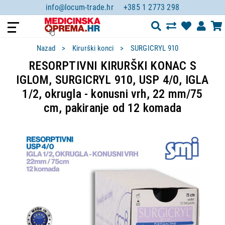
info@locum-trade.hr
+385 1 2773 298
Nazad
Kirurški konci
SURGICRYL 910
RESORPTIVNI KIRURŠKI KONAC S
IGLOM, SURGICRYL 910, USP 4/0, IGLA
1/2, okrugla - konusni vrh, 22 mm/75
cm, pakiranje od 12 komada