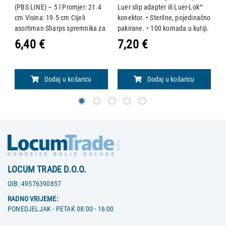
75
(PBS LINE) – 5 l Promjer: 21.4
Luer slip adapter ili Luer-Lok™
(P
cm Visina: 19.5 cm Cijeli
konektor. • Sterilne, pojedinačno
3
asortiman Sharps spremnika za
pakirane. • 100 komada u kutiji.
s
odlaganje oštrog i infektivnog
• BD 300700 / Becton &
i
6,40 €
7,20 €
8
otpada opremljen je
Dickinson
p
privremenim i trajnim
z
zatvaračem, te imaju
c
Dodaj u košaricu
Dodaj u košaricu
certificiranu
LOCUM TRADE D.O.O.
OIB:
49576390857
RADNO VRIJEME:
PONEDJELJAK - PETAK 08:00 - 16:00