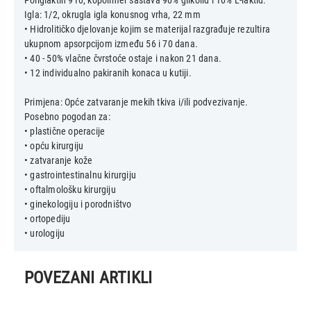
Poliglaktin 910, kopolimer sastava 90% glikolid i 10% L-laktid.
Igla: 1/2, okrugla igla konusnog vrha, 22 mm
• Hidrolitičko djelovanje kojim se materijal razgrađuje rezultira
ukupnom apsorpcijom između 56 i 70 dana.
• 40 - 50% vlačne čvrstoće ostaje i nakon 21 dana.
• 12 individualno pakiranih konaca u kutiji.
Primjena: Opće zatvaranje mekih tkiva i/ili podvezivanje.
Posebno pogodan za:
• plastične operacije
• opću kirurgiju
• zatvaranje kože
• gastrointestinalnu kirurgiju
• oftalmološku kirurgiju
• ginekologiju i porodništvo
• ortopediju
POVEZANI ARTIKLI