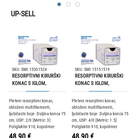
UP-SELL
SKU: SMI 15301524
SKU: SMI 15151519
RESORPTIVNI KIRURŠKI
RESORPTIVNI KIRURŠKI
KONAC S IGLOM,
KONAC S IGLOM,
SURGICRYL 910, USP
SURGICRYL 910, USP
2/0, IGLA 3/8, REV CUT,
4/0, IGLA 3/8, REV CUT,
Pleteni resorptivni konac,
Pleteni resorptivni konac,
P
24mm/75cm, pakiranje
19mm/75cm, pakiranje
obloženi multifilamenti,
obloženi multifilamenti,
o
od 12 komada
od 12 komada
75
ljubičaste boje. Duljina konca 75
ljubičaste boje. Duljina konca 75
l
cm, USP: 2/0 [Metric: 3]
cm, USP: 4/0 [Metric: 1.5]
c
Poliglaktin 910, kopolimer
Poliglaktin 910, kopolimer
P
sastava 90% glikolid i 10% L-
sastava 90% glikolid i 10% L-
s
48,90 €
48,90 €
4