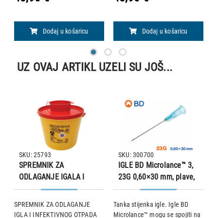
laktid. Igla: 3/8, reverse cutting,
laktid. Igla: 3/8, reverse cutting,
la
24 mm • Hidrolitičko djelovanje
19 mm • Hidrolitičko djelovanje
k
kojim se
kojim s
H
Dodaj u košaricu
Dodaj u košaricu
UZ OVAJ ARTIKL UZELI SU JOŠ...
SKU: 25793
SKU: 300700
SPREMNIK ZA
IGLE BD Microlance™ 3,
ODLAGANJE IGALA I
23G 0,60×30 mm, plave,
INFEKTIVNOG OTPADA
100 kom. (300700)
(PBS LINE) – 5 l
SPREMNIK ZA ODLAGANJE
Tanka stijenka igle. Igle BD
S
IGLA I INFEKTIVNOG OTPADA
Microlance™ mogu se spojiti na
I