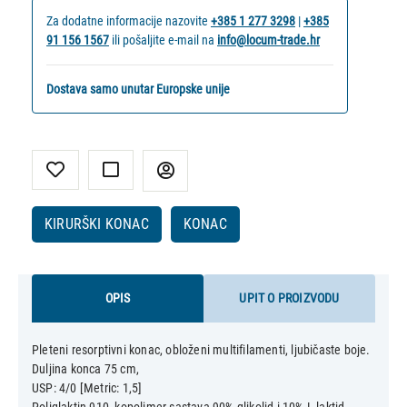
Za dodatne informacije nazovite
+385 1 277 3298
|
+385
91 156 1567
ili pošaljite e-mail na
info@locum-trade.hr
Dostava samo unutar Europske unije
KIRURŠKI KONAC
KONAC
OPIS
UPIT O PROIZVODU
Pleteni resorptivni konac, obloženi multifilamenti, ljubičaste boje.
Duljina konca 75 cm,
USP: 4/0 [Metric: 1,5]