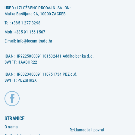
URED / IZLOŽBENO PRODAJNI SALON:
Matka Baštijana 9A, 10000 ZAGREB
Tel:
+385 1 277 3298
Mob:
+385 91 156 1567
E-mail:
info@locum-trade.hr
IBAN: HR9225000091101532441 Addiko banka d.d.
SWIFT: HAABHR22
IBAN: HR0323400091110751734 PBZ d.d.
SWIFT: PBZGHR2X
STRANICE
O nama
Reklamacija i povrat