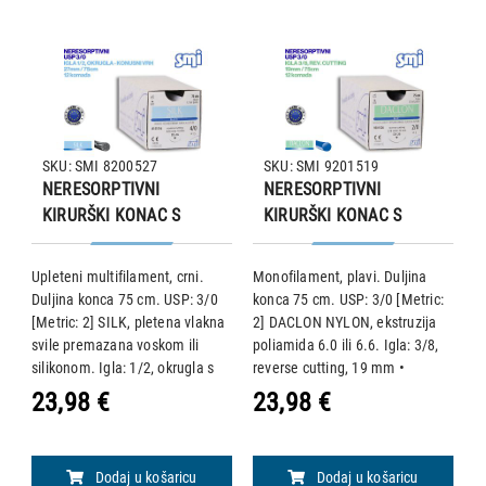
SKU: SMI 8200527
SKU: SMI 9201519
NERESORPTIVNI
NERESORPTIVNI
KIRURŠKI KONAC S
KIRURŠKI KONAC S
IGLOM, SILK, USP 3/0,
IGLOM, DACLON NYLON,
IGLA 1/2, okrugla –
USP 3/0, IGLA 3/8,
na
Upleteni multifilament, crni.
Monofilament, plavi. Duljina
M
konusni vrh s reznim
reverse cutting, 19
Duljina konca 75 cm. USP: 3/0
konca 75 cm. USP: 3/0 [Metric:
k
bridovima, 27 mm/75
mm/75 cm, pakiranje od
[Metric: 2] SILK, pletena vlakna
2] DACLON NYLON, ekstruzija
2
cm, pakiranje od 12
12 komada
svile premazana voskom ili
poliamida 6.0 ili 6.6. Igla: 3/8,
po
 •
silikonom. Igla: 1/2, okrugla s
reverse cutting, 19 mm •
r
komada
e
konusnim vrhom s reznim
Neresorptivni, postupno
N
23,98 €
23,98 €
2
bridovima, 27 mm • Apsorpcija -
kapsuliran vezivnim tkivom.
k
svileni šav izaziva početnu
Masa niti se smanjuje oko 10%
M
upalnu re
godišnje zbog pu
g
Dodaj u košaricu
Dodaj u košaricu