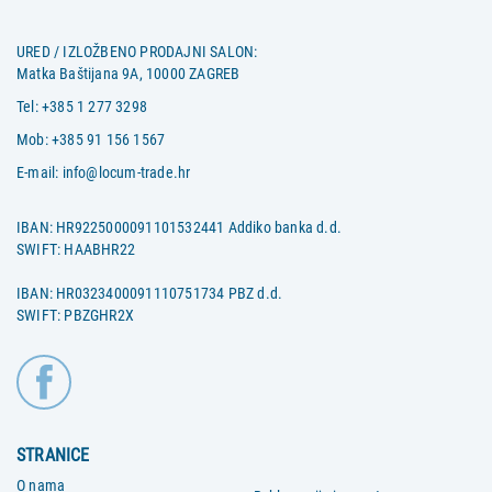
URED / IZLOŽBENO PRODAJNI SALON:
Matka Baštijana 9A, 10000 ZAGREB
Tel:
+385 1 277 3298
Mob:
+385 91 156 1567
E-mail:
info@locum-trade.hr
IBAN: HR9225000091101532441 Addiko banka d.d.
SWIFT: HAABHR22
IBAN: HR0323400091110751734 PBZ d.d.
SWIFT: PBZGHR2X
STRANICE
O nama