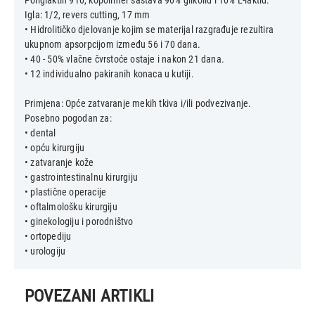
Poliglaktin 910, kopolimer sastava 90% glikolid i 10% L-laktid.
Igla: 1/2, revers cutting, 17 mm
• Hidrolitičko djelovanje kojim se materijal razgrađuje rezultira
ukupnom apsorpcijom između 56 i 70 dana.
• 40 - 50% vlačne čvrstoće ostaje i nakon 21 dana.
• 12 individualno pakiranih konaca u kutiji.
Primjena: Opće zatvaranje mekih tkiva i/ili podvezivanje.
Posebno pogodan za:
• dental
• opću kirurgiju
• zatvaranje kože
• gastrointestinalnu kirurgiju
• plastične operacije
• oftalmološku kirurgiju
• ginekologiju i porodništvo
• ortopediju
POVEZANI ARTIKLI