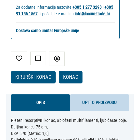
Za dodatne informacije nazovite
+385 1 277 3298
|
+385
91 156 1567
ili pošaljite e-mail na
info@locum-trade.hr
Dostava samo unutar Europske unije
KIRURŠKI KONAC
KONAC
OPIS
UPIT O PROIZVODU
Pleteni resorptivni konac, obloženi multifilamenti, ljubičaste boje.
Duljina konca 75 cm,
USP: 5/0 [Metric: 1,0]