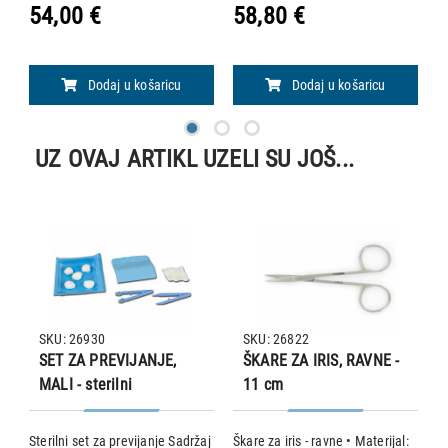
e
sastava 90% glikolid i 10% L-
Igla: 1/2, revers cutting, 17 mm
I
54,00 €
58,80 €
5
laktid. Igla: 1/2, revers cutting,
• Hidrolitičko djelovanje kojim
• 
17 mm • Hidrolitičko djelovanje
se materijal razgrađuje rezultira
s
kojim se
uk
u
Dodaj u košaricu
Dodaj u košaricu
UZ OVAJ ARTIKL UZELI SU JOŠ...
SKU: 26930
SKU: 26822
SET ZA PREVIJANJE,
ŠKARE ZA IRIS, RAVNE -
MALI - sterilni
11 cm
e
Sterilni set za previjanje Sadržaj
Škare za iris - ravne • Materijal:
M