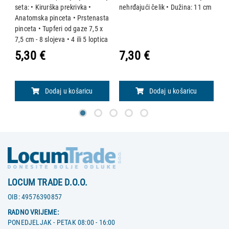
seta: • Kirurška prekrivka •
nehrđajući čelik • Dužina: 11 cm
Ma
Anatomska pinceta • Prstenasta
D
pinceta • Tupferi od gaze 7,5 x
su
7,5 cm - 8 slojeva • 4 ili 5 loptica
od gaze
5,30 €
7,30 €
8
Dodaj u košaricu
Dodaj u košaricu
LOCUM TRADE D.O.O.
OIB:
49576390857
RADNO VRIJEME:
PONEDJELJAK - PETAK 08:00 - 16:00