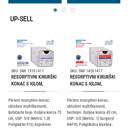
UP-SELL
SKU: SMI 15101417
SKU: SMI 14201417
RESORPTIVNI KIRURŠKI
RESORPTIVNI KIRURŠKI
KONAC S IGLOM,
KONAC S IGLOM,
SURGICRYL 910, USP
SURGICRYL RAPID, USP
5/0, IGLA 1/2, reverse
3/0, IGLA 1/2, reverse
na
Pleteni resorptivni konac,
Pleteni resorptivni konac,
P
cutting, 17 mm/75 cm,
cutting, 17 mm/45 cm,
obloženi multifilamenti,
obloženi multifilamenti,
o
pakiranje od 12 komada
pakiranje od 12 komada
ljubičaste boje. Duljina konca 75
bezbojni. Duljina konca 45 cm,
b
cm, USP: 5/0 [Metric: 1,0]
USP: 3/0 [Metric: 1] Surgicryl
US
 •
Poliglaktin 910, kopolimer
RAPID, Poliglikolna kiselina.
RA