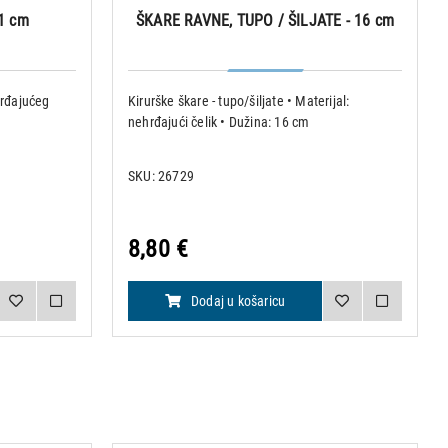
1 cm
ŠKARE RAVNE, TUPO / ŠILJATE - 16 cm
hrđajućeg
Kirurške škare - tupo/šiljate • Materijal:
nehrđajući čelik • Dužina: 16 cm
SKU: 26729
8,80 €
Dodaj u košaricu