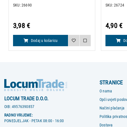
SKU: 26690
SKU: 26724
3,98 €
4,90 €
Dodaj u košaricu
Do
STRANICE
O nama
LOCUM TRADE D.O.O.
Opći uvjeti poslo
OIB:
49576390857
Načini plaćanja
RADNO VRIJEME:
Politika privatnos
PONEDJELJAK - PETAK 08:00 - 16:00
Dostava