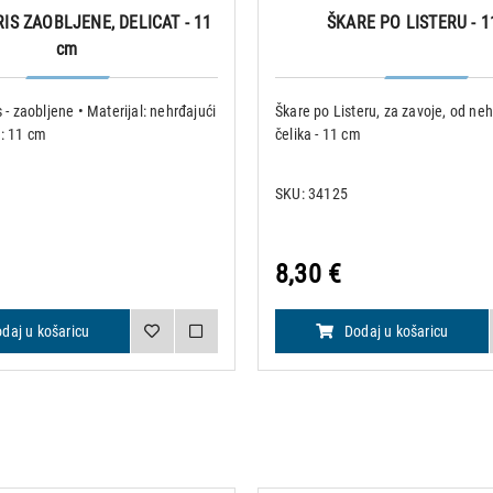
RIS ZAOBLJENE, DELICAT - 11
ŠKARE PO LISTERU - 1
cm
s - zaobljene • Materijal: nehrđajući
Škare po Listeru, za zavoje, od ne
a: 11 cm
čelika - 11 cm
SKU: 34125
8,30 €
daj u košaricu
Dodaj u košaricu