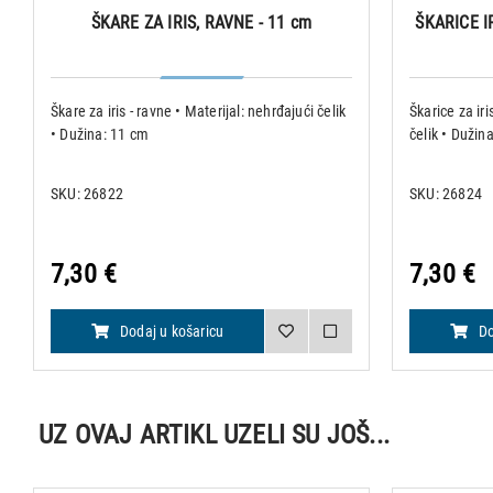
ŠKARE ZA IRIS, RAVNE - 11 cm
ŠKARICE I
Škare za iris - ravne • Materijal: nehrđajući čelik
Škarice za iri
• Dužina: 11 cm
čelik • Dužin
SKU: 26822
SKU: 26824
7,30 €
7,30 €
Dodaj u košaricu
Do
UZ OVAJ ARTIKL UZELI SU JOŠ...