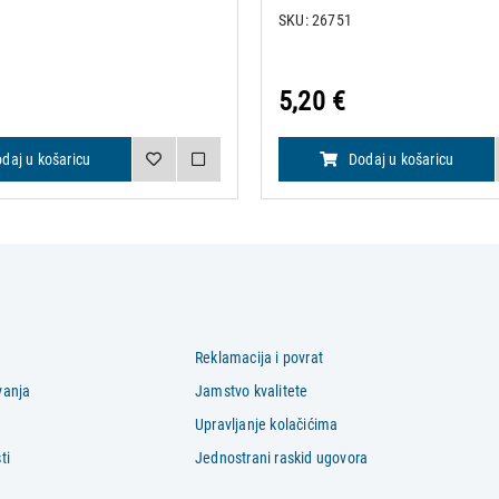
SKU: 26751
5,20 €
daj u košaricu
Dodaj u košaricu
Reklamacija i povrat
vanja
Jamstvo kvalitete
Upravljanje kolačićima
ti
Jednostrani raskid ugovora