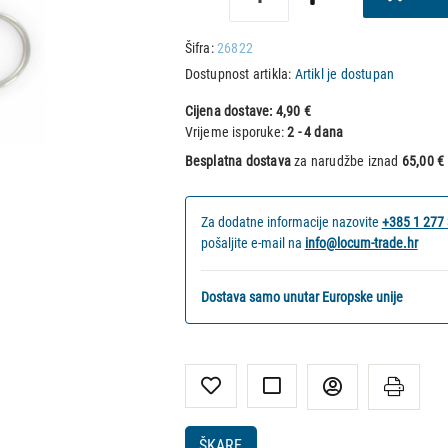
Šifra:
26822
Dostupnost artikla:
Artikl je dostupan
Cijena dostave:
4,90 €
Vrijeme isporuke:
2 - 4 dana
Besplatna dostava
za narudžbe iznad
65,00 €
Za dodatne informacije nazovite
+385 1 277
pošaljite e-mail na
info@locum-trade.hr
Dostava samo unutar Europske unije
ŠKARE