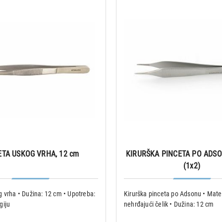
ETA USKOG VRHA, 12 cm
KIRURŠKA PINCETA PO ADSO
(1x2)
 vrha • Dužina: 12 cm • Upotreba:
Kirurška pinceta po Adsonu • Mater
giju
nehrđajući čelik • Dužina: 12 cm