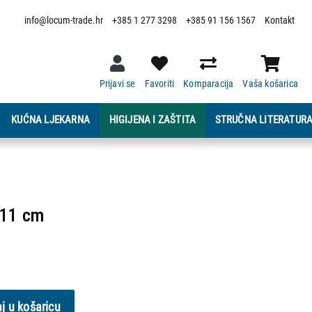
info@locum-trade.hr
+385 1 277 3298
+385 91 156 1567
Kontakt
Prijavi se
Favoriti
Komparacija
Vaša košarica
KUĆNA LJEKARNA
HIGIJENA I ZAŠTITA
STRUČNA LITERATUR
 11 cm
j u košaricu