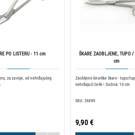
RE PO LISTERU - 11 cm
ŠKARE ZAOBLJENE, TUPO / 
cm
eru, za zavoje, od nehrđajućeg
Zaobljene kirurške škare - tupo/tup
m
nehrđajući čelik • Dužina: 16 cm
SKU: 26889
9,90 €