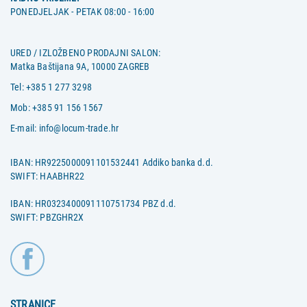
PONEDJELJAK - PETAK 08:00 - 16:00
URED / IZLOŽBENO PRODAJNI SALON:
Matka Baštijana 9A, 10000 ZAGREB
Tel:
+385 1 277 3298
Mob:
+385 91 156 1567
E-mail:
info@locum-trade.hr
IBAN: HR9225000091101532441 Addiko banka d.d.
SWIFT: HAABHR22
IBAN: HR0323400091110751734 PBZ d.d.
SWIFT: PBZGHR2X
STRANICE