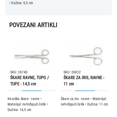
• Dužina: 9,5 cm
POVEZANI ARTIKLI
SKU: 26740
SKU: 26822
ŠKARE RAVNE, TUPO /
ŠKARE ZA IRIS, RAVNE -
TUPE - 14,5 cm
11 cm
mu
Kirurške škare - ravne •
Škare za iris - ravne • Materijal:
Š
Materijal: nehrđajući čelik •
nehrđajući čelik • Dužina: 11 cm
n
Dužina: 14,5 cm