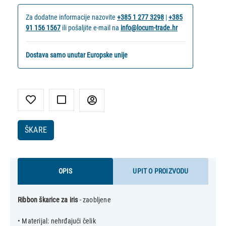
Za dodatne informacije nazovite
+385 1 277 3298
|
+385
91 156 1567
ili pošaljite e-mail na
info@locum-trade.hr
Dostava samo unutar Europske unije
ŠKARE
OPIS
UPIT O PROIZVODU
Ribbon škarice za iris
- zaobljene
• Materijal: nehrđajući čelik