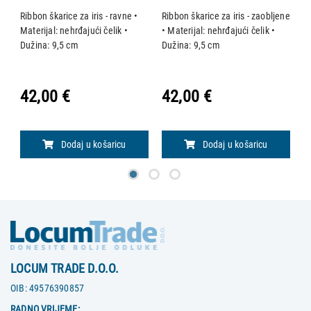
Ribbon škarice za iris - ravne •
Ribbon škarice za iris - zaobljene
Ri
Materijal: nehrđajući čelik •
• Materijal: nehrđajući čelik •
Ma
Dužina: 9,5 cm
Dužina: 9,5 cm
D
42,00 €
42,00 €
4
Dodaj u košaricu
Dodaj u košaricu
LOCUM TRADE D.O.O.
OIB:
49576390857
RADNO VRIJEME: