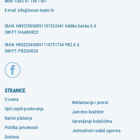
Mob:
+385 91 156 1567
E-mail:
info@locum-trade.hr
IBAN: HR9225000091101532441 Addiko banka d.d.
SWIFT: HAABHR22
IBAN: HR0323400091110751734 PBZ d.d.
SWIFT: PBZGHR2X
STRANICE
O nama
Reklamacija i povrat
Opći uvjeti poslovanja
Jamstvo kvalitete
Načini plaćanja
Upravljanje kolačićima
Politika privatnosti
Jednostrani raskid ugovora
Dostava