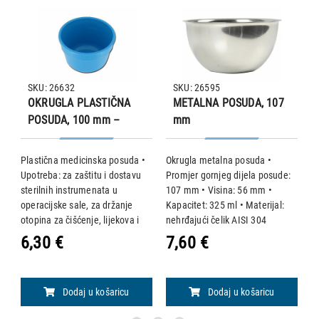
SKU: 26632
SKU: 26595
OKRUGLA PLASTIČNA
METALNA POSUDA, 107
POSUDA, 100 mm –
mm
GRADUIRANA 300 ml
•
Plastična medicinska posuda •
Okrugla metalna posuda •
P
Upotreba: za zaštitu i dostavu
Promjer gornjeg dijela posude:
U
sterilnih instrumenata u
107 mm • Visina: 56 mm •
s
operacijske sale, za držanje
Kapacitet: 325 ml • Materijal:
o
otopina za čišćenje, lijekova i
nehrđajući čelik AISI 304
ot
tekućina 4 dobra razloga za
Mogućnost sterilizacije u
t
6,30 €
7,60 €
8
odabir plastičnih medicinskih
autoklavu na 121 °C.
o
proizvoda: • 50% jeftinije od
pr
posuda o
p
Dodaj u košaricu
Dodaj u košaricu