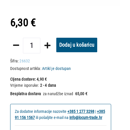
6,30 €
Dodaj u košaricu
Šifra:
26632
Dostupnost artikla:
Artikl je dostupan
Cijena dostave:
4,90 €
Vrijeme isporuke:
2 - 4 dana
Besplatna dostava
za narudžbe iznad
65,00 €
Za dodatne informacije nazovite
+385 1 277 3298
|
+385
91 156 1567
ili pošaljite e-mail na
info@locum-trade.hr