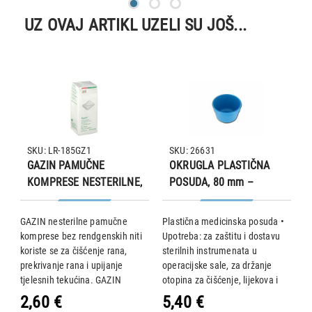
UZ OVAJ ARTIKL UZELI SU JOŠ...
SKU: LR-185GZ1
SKU: 26631
GAZIN PAMUČNE
OKRUGLA PLASTIČNA
KOMPRESE NESTERILNE,
POSUDA, 80 mm –
bez rendgenskih niti
GRADUIRANA 200 ml
GAZIN nesterilne pamučne
Plastična medicinska posuda •
!
komprese bez rendgenskih niti
Upotreba: za zaštitu i dostavu
M
koriste se za čišćenje rana,
sterilnih instrumenata u
S
a.
prekrivanje rana i upijanje
operacijske sale, za držanje
V
tjelesnih tekućina. GAZIN
otopina za čišćenje, lijekova i
T
nesterilne pomučne komprese
tekućina. 4 dobra razloga za
V
2,60 €
5,40 €
8
mogu se sterilizirati vodenom
odabir plastičnih medicinskih
L