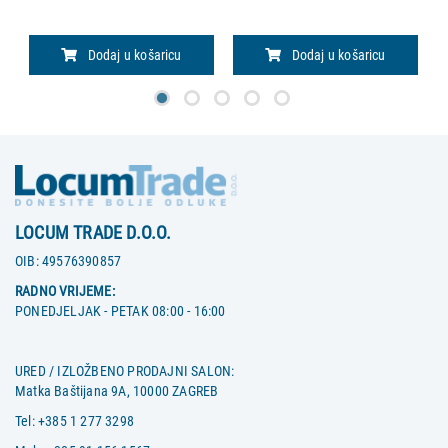
parom na temperaturama do
proizvoda: • 50% jeftinije od
i
134 °C. Značajke: - m
posuda
i
Dodaj u košaricu
Dodaj u košaricu
iz
LOCUM TRADE D.O.O.
OIB:
49576390857
RADNO VRIJEME:
PONEDJELJAK - PETAK 08:00 - 16:00
URED / IZLOŽBENO PRODAJNI SALON:
Matka Baštijana 9A, 10000 ZAGREB
Tel:
+385 1 277 3298