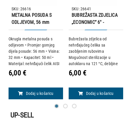
SKU: 26616
SKU: 26641
METALNA POSUDA S
BUBREŽASTA ZDJELICA
ODLJEVOM, 56 mm
„ECONOMIC” 6" -
162x77x31 mm
ta
Okrugla metalna posuda s
Bubrežasta zdjelica od
B
odljevom • Promjer gornjeg
nehrđajućeg čelika sa
n
dijela posude: 56 mm • Visina:
zaobljenim rubovima
z
32 mm • Kapacitet: 50 ml •
Mogućnost sterilizacije u
M
mm
Materijal: nehrđajući čelik AISI
autoklavu na 121 °C, debljine
a
304 Mogućnost sterilizacije u
0,5 mm. • Dimenzije: 162 x 77 x
0
6,00 €
6,00 €
1
autoklavu na 121 °C.
31 mm • Kapacitet: 190 ml
4
Dodaj u košaricu
Dodaj u košaricu
UP-SELL