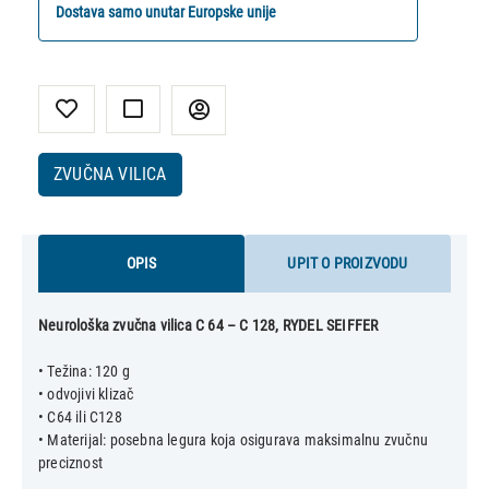
Dostava samo unutar Europske unije
ZVUČNA VILICA
OPIS
UPIT O PROIZVODU
Neurološka zvučna vilica C 64 – C 128, RYDEL SEIFFER
• Težina: 120 g
• odvojivi klizač
• C64 ili C128
• Materijal: posebna legura koja osigurava maksimalnu zvučnu