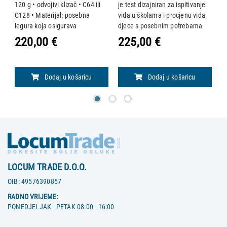
120 g • odvojivi klizač • C64 ili
je test dizajniran za ispitivanje
je
i
C128 • Materijal: posebna
vida u školama i procjenu vida
v
legura koja osigurava
djece s posebnim potrebama
d
maksimalnu zvučnu preciznost
počevši od dobi od 3 godine.
p
220,00 €
225,00 €
2
Ima otvor za vješanje na zid.
I
Uključuje ključ i upute za odgov
D
P
Dodaj u košaricu
Dodaj u košaricu
LOCUM TRADE D.O.O.
OIB:
49576390857
RADNO VRIJEME:
PONEDJELJAK - PETAK 08:00 - 16:00