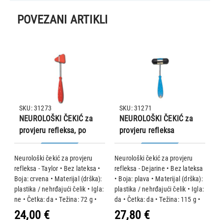
POVEZANI ARTIKLI
SKU: 31273
SKU: 31271
NEUROLOŠKI ČEKIĆ za
NEUROLOŠKI ČEKIĆ za
provjeru refleksa, po
provjeru refleksa
Tayloru
Dejerine Gima 2000
Neurološki čekić za provjeru
Neurološki čekić za provjeru
A
refleksa - Taylor • Bez lateksa •
refleksa - Dejarine • Bez lateksa
P
.
Boja: crvena • Materijal (drška):
• Boja: plava • Materijal (drška):
Z
plastika / nehrđajući čelik • Igla:
plastika / nehrđajući čelik • Igla:
s
Uz
ne • Četka: da • Težina: 72 g •
da • Četka: da • Težina: 115 g •
sp
d
Dužina: 20 cm
Dužina: 21 cm
p
24,00 €
27,80 €
7
M