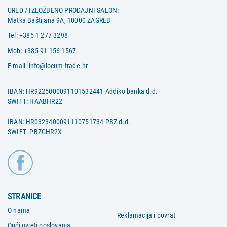
URED / IZLOŽBENO PRODAJNI SALON:
Matka Baštijana 9A, 10000 ZAGREB
Tel:
+385 1 277 3298
Mob:
+385 91 156 1567
E-mail:
info@locum-trade.hr
IBAN: HR9225000091101532441 Addiko banka d.d.
SWIFT: HAABHR22
IBAN: HR0323400091110751734 PBZ d.d.
SWIFT: PBZGHR2X
STRANICE
O nama
Reklamacija i povrat
Opći uvjeti poslovanja