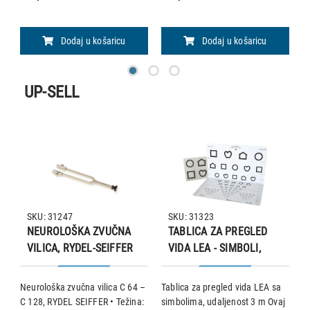
Dodaj u košaricu
Dodaj u košaricu
UP-SELL
SKU: 31247
SKU: 31323
NEUROLOŠKA ZVUČNA
TABLICA ZA PREGLED
VILICA, RYDEL-SEIFFER
VIDA LEA - SIMBOLI,
64/128
UDALJENOST 3 m
Neurološka zvučna vilica C 64 –
Tablica za pregled vida LEA sa
T
t
C 128, RYDEL SEIFFER • Težina:
simbolima, udaljenost 3 m Ovaj
b