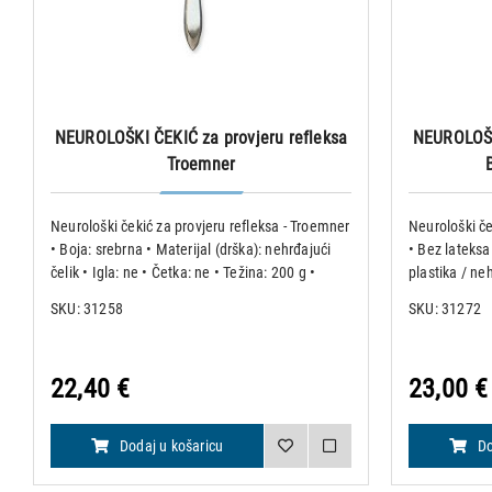
NEUROLOŠKI ČEKIĆ za provjeru refleksa
NEUROLOŠKI
Troemner
Neurološki čekić za provjeru refleksa - Troemner
Neurološki če
• Boja: srebrna • Materijal (drška): nehrđajući
• Bez lateksa 
čelik • Igla: ne • Četka: ne • Težina: 200 g •
plastika / neh
Duljina: 23 cm • Bez lateksa
Težina: 108 g
SKU: 31258
SKU: 31272
22,40 €
23,00 €
Dodaj u košaricu
Do