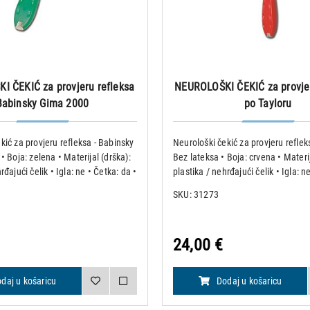
 ČEKIĆ za provjeru refleksa
NEUROLOŠKI ČEKIĆ za provjer
Babinsky Gima 2000
po Tayloru
kić za provjeru refleksa - Babinsky
Neurološki čekić za provjeru refleks
• Boja: zelena • Materijal (drška):
Bez lateksa • Boja: crvena • Materij
rđajući čelik • Igla: ne • Četka: da •
plastika / nehrđajući čelik • Igla: n
 • Dužina: 23.5 cm
Težina: 72 g • Dužina: 20 cm
SKU: 31273
24,00 €
daj u košaricu
Dodaj u košaricu