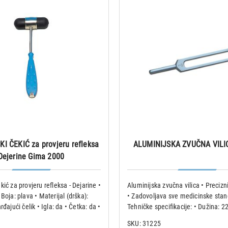
 ČEKIĆ za provjeru refleksa
ALUMINIJSKA ZVUČNA VILI
Dejerine Gima 2000
kić za provjeru refleksa - Dejarine •
Aluminijska zvučna vilica • Preci
Boja: plava • Materijal (drška):
• Zadovoljava sve medicinske sta
rđajući čelik • Igla: da • Četka: da •
Tehničke specifikacije: • Dužina: 2
 • Dužina: 21 cm
podlogom za ležaj čela • Materijal:
SKU: 31225