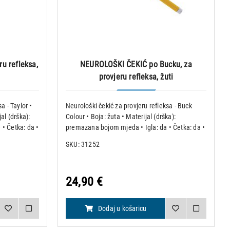
u refleksa,
NEUROLOŠKI ČEKIĆ po Bucku, za
provjeru refleksa, žuti
a - Taylor •
Neurološki čekić za provjeru refleksa - Buck
al (drška):
Colour • Boja: žuta • Materijal (drška):
e • Četka: da •
premazana bojom mjeda • Igla: da • Četka: da •
Težina: 105 g • Duljina: 19.5 cm • Bez lateksa
SKU: 31252
24,90 €
Dodaj u košaricu