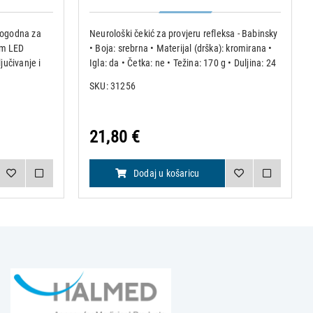
 pogodna za
Neurološki čekić za provjeru refleksa - Babinsky
lim LED
• Boja: srebrna • Materijal (drška): kromirana •
učivanje i
Igla: da • Četka: ne • Težina: 170 g • Duljina: 24
ta i
cm • Bez lateksa • O 4.5 cm
SKU: 31256
ova: ABS
21,80 €
Dodaj u košaricu