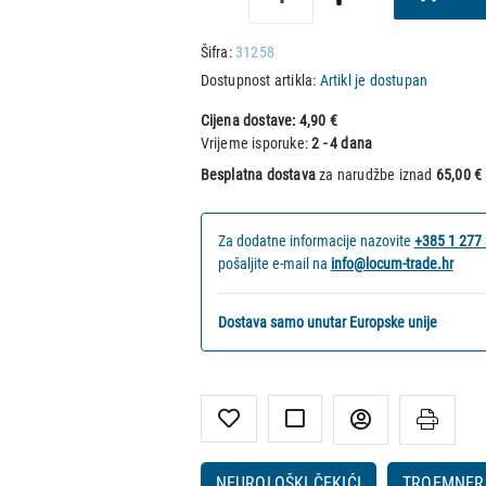
Šifra:
31258
Dostupnost artikla:
Artikl je dostupan
Cijena dostave:
4,90 €
Vrijeme isporuke:
2 - 4 dana
Besplatna dostava
za narudžbe iznad
65,00 €
Za dodatne informacije nazovite
+385 1 277
pošaljite e-mail na
info@locum-trade.hr
Dostava samo unutar Europske unije
NEUROLOŠKI ČEKIĆI
TROEMNER