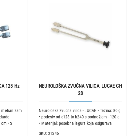
CA 128 Hz
NEUROLOŠKA ZVUČNA VILICA, LUCAE CH
28
zni mehanizam
Neurološka zvučna vilica - LUCAE • Težina: 80 g
ndarde
• podesiv od c128 to h240 s podnožjem - 120 g
2 cm • S
• Materijal: posebna legura koja osigurava
 aluminijska
maksimalnu zvučnu preciznost
SKU: 31246