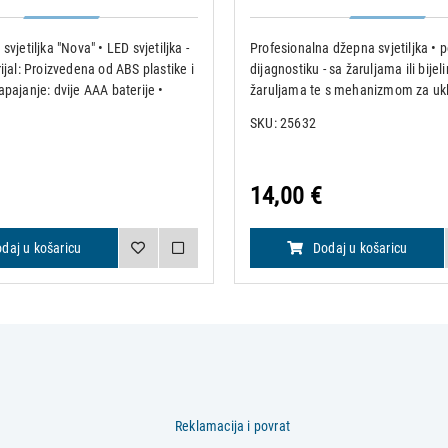
svjetiljka "Nova" • LED svjetiljka -
Profesionalna džepna svjetiljka •
rijal: Proizvedena od ABS plastike i
dijagnostiku - sa žaruljama ili bije
apajanje: dvije AAA baterije •
žaruljama te s mehanizmom za uklj
u EU
gašenje na kopči Materijal: • Argen
SKU: 25632
Elegance: anodizirani aluminij • N
plastično kućište vrhun
14,00 €
daj u košaricu
Dodaj u košaricu
Reklamacija i povrat