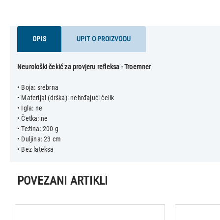
OPIS
UPIT O PROIZVODU
Neurološki čekić za provjeru refleksa - Troemner
• Boja: srebrna
• Materijal (drška): nehrđajući čelik
• Igla: ne
• Četka: ne
• Težina: 200 g
• Duljina: 23 cm
POVEZANI ARTIKLI