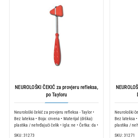
NEUROLOŠKI ČEKIĆ za provjeru refleksa,
NEUROLOŠKI
po Tayloru
Neurološki čekić za provjeru refleksa - Taylor •
Neurološki če
Bez lateksa • Boja: crvena • Materijal (drška):
Bez lateksa • 
plastika / nehrđajući čelik • Igla: ne • Četka: da •
plastika / neh
Težina: 72 g • Dužina: 20 cm
Težina: 115 g
SKU: 31273
SKU: 31271