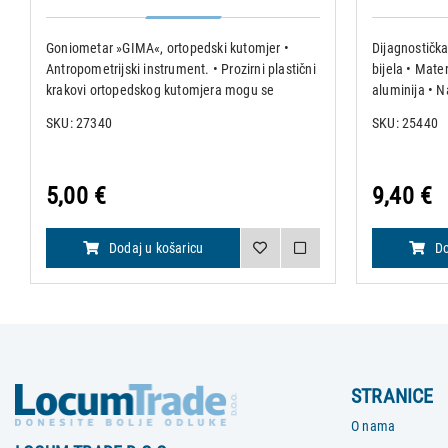
Goniometar »GIMA«, ortopedski kutomjer •
Dijagnostička 
Antropometrijski instrument. • Prozirni plastični
bijela • Mate
krakovi ortopedskog kutomjera mogu se
aluminija • N
pomicati oko zajedničke osi. • Može ih se
Proizvedena 
SKU: 27340
SKU: 25440
rotirati za 360°. • Tri skale kalibrirane prema ISO
normi. • Dimenzij
5,00 €
9,40 €
Dodaj u košaricu
Do
STRANICE
O nama