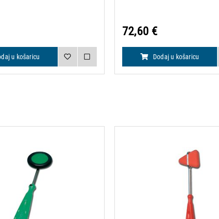
legura
72,60 €
daj u košaricu
Dodaj u košaricu