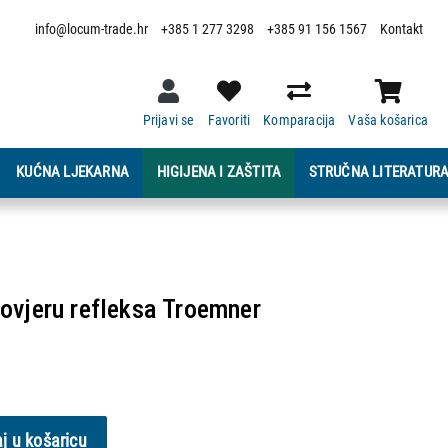
info@locum-trade.hr
+385 1 277 3298
+385 91 156 1567
Kontakt
Prijavi se
Favoriti
Komparacija
Vaša košarica
KUĆNA LJEKARNA
HIGIJENA I ZAŠTITA
STRUČNA LITERATUR
vjeru refleksa Troemner
j u košaricu