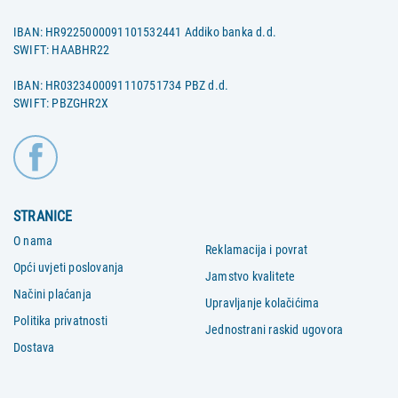
IBAN: HR9225000091101532441 Addiko banka d.d.
SWIFT: HAABHR22
IBAN: HR0323400091110751734 PBZ d.d.
SWIFT: PBZGHR2X
STRANICE
O nama
Reklamacija i povrat
Opći uvjeti poslovanja
Jamstvo kvalitete
Načini plaćanja
Upravljanje kolačićima
Politika privatnosti
Jednostrani raskid ugovora
Dostava