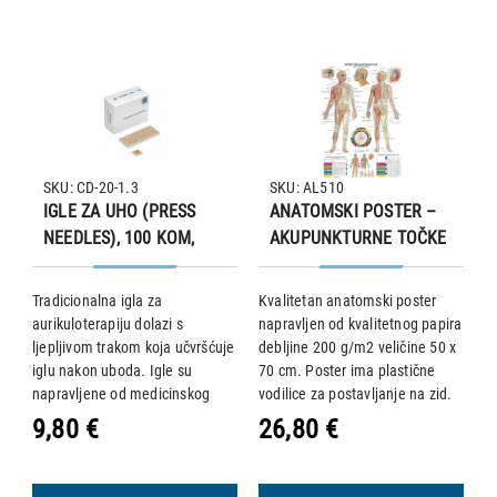
SKU: CD-20-1.3
SKU: AL510
IGLE ZA UHO (PRESS
ANATOMSKI POSTER –
NEEDLES), 100 KOM,
AKUPUNKTURNE TOČKE
0,20×1,3 mm, Cloud &
NA TIJELU
Dragon
Tradicionalna igla za
Kvalitetan anatomski poster
S
aurikuloterapiju dolazi s
napravljen od kvalitetnog papira
m
ljepljivom trakom koja učvršćuje
debljine 200 g/m2 veličine 50 x
0
iglu nakon uboda. Igle su
70 cm. Poster ima plastične
m
po
napravljene od medicinskog
vodilice za postavljanje na zid.
b
čelika i pakirane su po 100
Nazivi na posteru su na
ig
9,80 €
26,80 €
4
i
komada. Svaka igla dolazi
njemačkom i engleskom jeziku.
ig
0
zasebno.
P
D