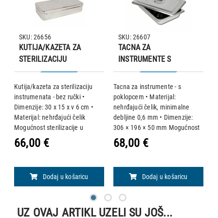
SKU: 26656
SKU: 26607
KUTIJA/KAZETA ZA
TACNA ZA
STERILIZACIJU
INSTRUMENTE S
INSTRUMENATA
POKLOPCEM –
30×15×6 cm
306×196×50 mm
Kutija/kazeta za sterilizaciju
Tacna za instrumente - s
P
i
instrumenata - bez ručki •
poklopcem • Materijal:
P
Dimenzije: 30 x 15 x v 6 cm •
nehrđajući čelik, minimalne
3
50
Materijal: nehrđajući čelik
debljine 0,6 mm • Dimenzije:
Ka
Mogućnost sterilizacije u
306 × 196 × 50 mm Mogućnost
n
autoklavu na 125 °C, a u
sterilizacije u autoklavu na 121
M
66,00 €
68,00 €
7
sterilizatoru na vrući zrak na
°C.
a
max. 240 °C.
Dodaj u košaricu
Dodaj u košaricu
UZ OVAJ ARTIKL UZELI SU JOŠ...