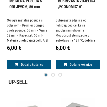
METALNA POSUDA S
BUBREŽASTA ZDJELICA
ODLJEVOM, 56 mm
„ECONOMIC” 6" -
162x77x31 mm
ta
Okrugla metalna posuda s
Bubrežasta zdjelica od
B
odljevom • Promjer gornjeg
nehrđajućeg čelika sa
n
dijela posude: 56 mm • Visina:
zaobljenim rubovima
z
32 mm • Kapacitet: 50 ml •
Mogućnost sterilizacije u
M
mm
Materijal: nehrđajući čelik AISI
autoklavu na 121 °C, debljine
a
304 Mogućnost sterilizacije u
0,5 mm. • Dimenzije: 162 x 77 x
0
6,00 €
6,00 €
1
autoklavu na 121 °C.
31 mm • Kapacitet: 190 ml
4
Dodaj u košaricu
Dodaj u košaricu
UP-SELL