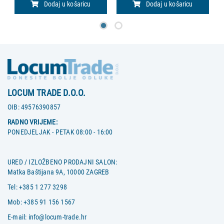
Dodaj u košaricu
Dodaj u košaricu
LOCUM TRADE D.O.O.
OIB:
49576390857
RADNO VRIJEME:
PONEDJELJAK - PETAK 08:00 - 16:00
URED / IZLOŽBENO PRODAJNI SALON:
Matka Baštijana 9A, 10000 ZAGREB
Tel:
+385 1 277 3298
Mob:
+385 91 156 1567
E-mail:
info@locum-trade.hr