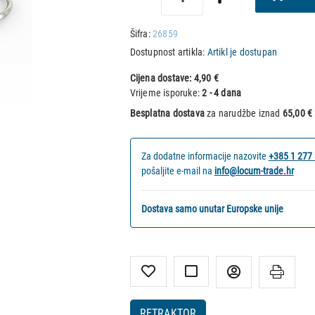
Šifra:
26859
Dostupnost artikla:
Artikl je dostupan
Cijena dostave:
4,90 €
Vrijeme isporuke:
2 - 4 dana
Besplatna dostava
za narudžbe iznad
65,00 €
Za dodatne informacije nazovite
+385 1 277
pošaljite e-mail na
info@locum-trade.hr
Dostava samo unutar Europske unije
RETRAKTOR