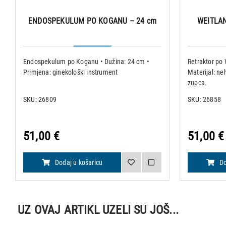
ENDOSPEKULUM PO KOGANU – 24 cm
WEITLA
Endospekulum po Koganu • Dužina: 24 cm •
Retraktor po W
Primjena: ginekološki instrument
Materijal: ne
zupca.
SKU: 26809
SKU: 26858
51,00 €
51,00 €
Dodaj u košaricu
Do
UZ OVAJ ARTIKL UZELI SU JOŠ...