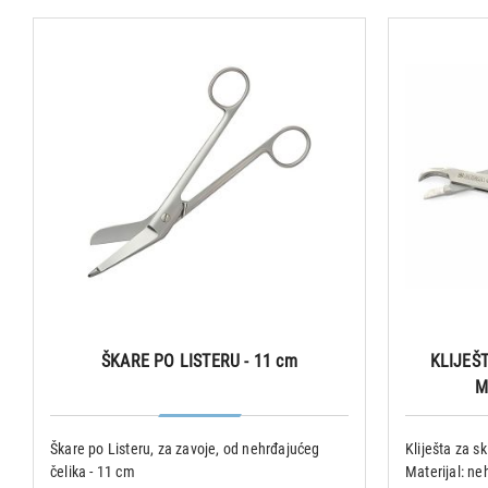
ŠKARE PO LISTERU - 11 cm
KLIJEŠ
M
Škare po Listeru, za zavoje, od nehrđajućeg
Kliješta za s
čelika - 11 cm
Materijal: ne