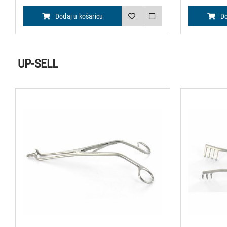
Dodaj u košaricu
Do
UP-SELL