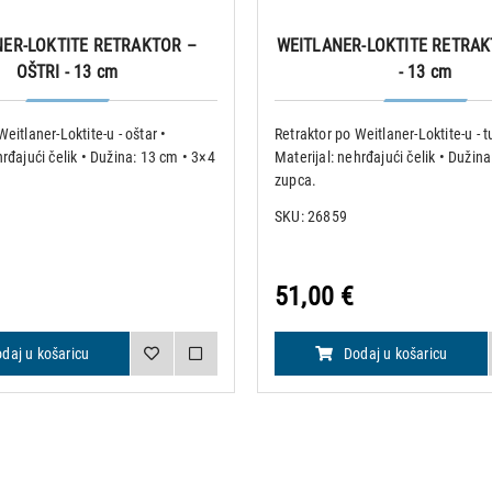
NER-LOKTITE RETRAKTOR –
WEITLANER-LOKTITE RETRAK
OŠTRI - 13 cm
- 13 cm
eitlaner-Loktite-u - oštar •
Retraktor po Weitlaner-Loktite-u - t
hrđajući čelik • Dužina: 13 cm • 3×4
Materijal: nehrđajući čelik • Dužin
zupca.
SKU: 26859
51,00 €
daj u košaricu
Dodaj u košaricu