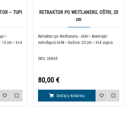
TOR – TUPI
RETRAKTOR PO WEITLANERU, OŠTRI, 20
cm
upi •
Retraktor po Weitlaneru - oštri • Materijal:
a: 13 cm • 3×4
nehrđajući čelik • Dužina: 20 cm • 3×4 zupca
SKU: 26865
80,00 €
Dodaj u košaricu