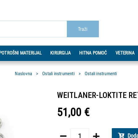
Traži
POTROŠNI MATERIJAL
KIRURGIJA
HITNA POMOĆ
VETERINA
Naslovna
Ostali instrumenti
Ostali instrumenti
WEITLANER-LOKTITE RET
51,00 €
Doda