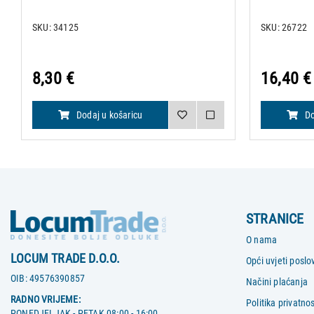
SKU: 34125
SKU: 26722
8,30 €
16,40 €
Dodaj u košaricu
Do
STRANICE
O nama
LOCUM TRADE D.O.O.
Opći uvjeti poslo
OIB:
49576390857
Načini plaćanja
RADNO VRIJEME:
Politika privatnos
PONEDJELJAK - PETAK 08:00 - 16:00