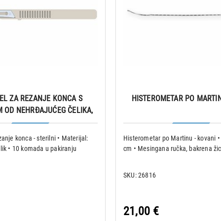
EL ZA REZANJE KONCA S
HISTEROMETAR PO MARTIN
 OD NEHRĐAJUĆEG ČELIKA,
10 kom.
anje konca - sterilni • Materijal:
Histerometar po Martinu - kovani •
lik • 10 komada u pakiranju
cm • Mesingana ručka, bakrena ži
SKU: 26816
21,00 €