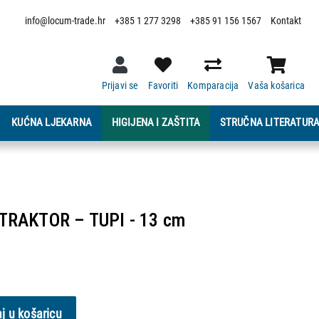
info@locum-trade.hr
+385 1 277 3298
+385 91 156 1567
Kontakt
Prijavi se
Favoriti
Komparacija
Vaša košarica
KUĆNA LJEKARNA
HIGIJENA I ZAŠTITA
STRUČNA LITERATUR
RAKTOR – TUPI - 13 cm
j u košaricu