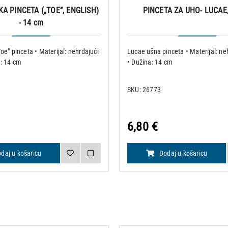
KA PINCETA („TOE”, ENGLISH)
PINCETA ZA UHO- LUCAE,
- 14 cm
Toe" pinceta • Materijal: nehrđajući
Lucae ušna pinceta • Materijal: neh
a: 14 cm
• Dužina: 14 cm
SKU: 26773
6,80 €
daj u košaricu
Dodaj u košaricu