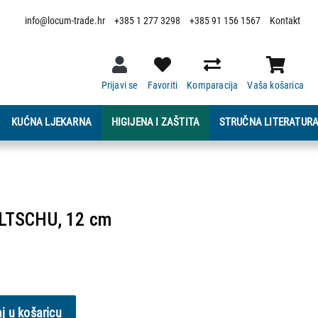
info@locum-trade.hr
+385 1 277 3298
+385 91 156 1567
Kontakt
Prijavi se
Favoriti
Komparacija
Vaša košarica
KUĆNA LJEKARNA
HIGIJENA I ZAŠTITA
STRUČNA LITERATUR
LTSCHU, 12 cm
j u košaricu