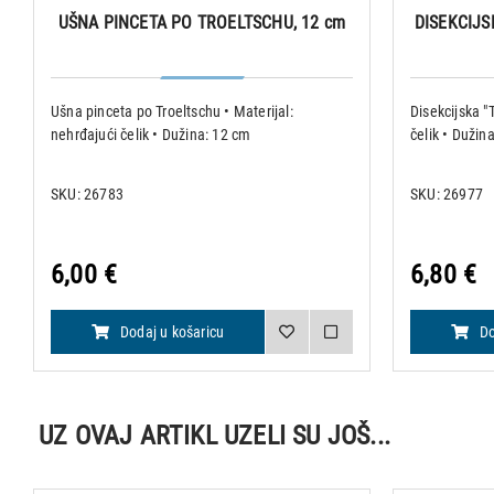
UŠNA PINCETA PO TROELTSCHU, 12 cm
DISEKCIJS
Ušna pinceta po Troeltschu • Materijal:
Disekcijska "
nehrđajući čelik • Dužina: 12 cm
čelik • Dužin
SKU: 26783
SKU: 26977
6,00 €
6,80 €
Dodaj u košaricu
Do
UZ OVAJ ARTIKL UZELI SU JOŠ...