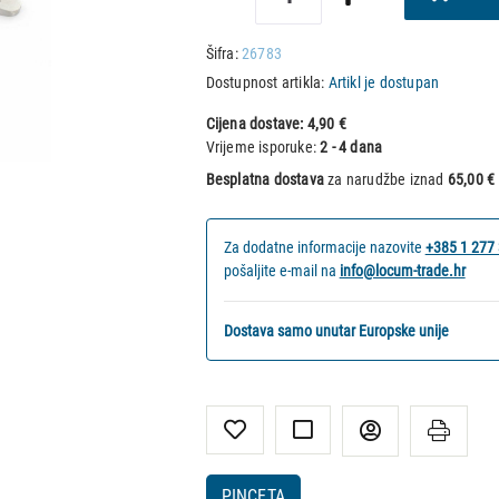
Šifra:
26783
Dostupnost artikla:
Artikl je dostupan
Cijena dostave:
4,90 €
Vrijeme isporuke:
2 - 4 dana
Besplatna dostava
za narudžbe iznad
65,00 €
Za dodatne informacije nazovite
+385 1 277
pošaljite e-mail na
info@locum-trade.hr
Dostava samo unutar Europske unije
PINCETA