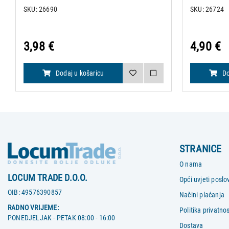
SKU: 26690
SKU: 26724
3,98 €
4,90 €
Dodaj u košaricu
Do
STRANICE
O nama
LOCUM TRADE D.O.O.
Opći uvjeti poslo
OIB:
49576390857
Načini plaćanja
RADNO VRIJEME:
Politika privatnos
PONEDJELJAK - PETAK 08:00 - 16:00
Dostava