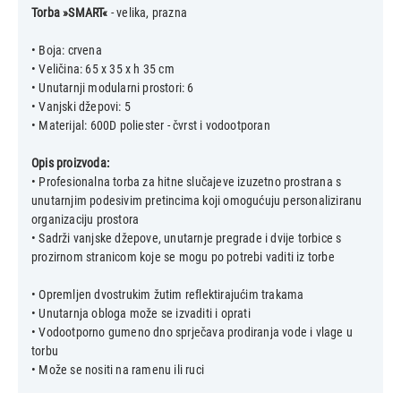
Torba »SMART«
- velika, prazna
• Boja: crvena
• Veličina: 65 x 35 x h 35 cm
• Unutarnji modularni prostori: 6
• Vanjski džepovi: 5
• Materijal: 600D poliester - čvrst i vodootporan
Opis proizvoda:
• Profesionalna torba za hitne slučajeve izuzetno prostrana s
unutarnjim podesivim pretincima koji omogućuju personaliziranu
organizaciju prostora
• Sadrži vanjske džepove, unutarnje pregrade i dvije torbice s
prozirnom stranicom koje se mogu po potrebi vaditi iz torbe
• Opremljen dvostrukim žutim reflektirajućim trakama
• Unutarnja obloga može se izvaditi i oprati
• Vodootporno gumeno dno sprječava prodiranja vode i vlage u
torbu