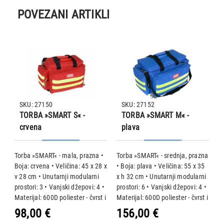
POVEZANI ARTIKLI
SKU: 27150
SKU: 27152
TORBA »SMART S« -
TORBA »SMART M« -
crvena
plava
Torba »SMART« - mala, prazna •
Torba »SMART« - srednja, prazna
T
Boja: crvena • Veličina: 45 x 28 x
• Boja: plava • Veličina: 55 x 35
"
v 28 cm • Unutarnji modularni
x h 32 cm • Unutarnji modularni
p
a:
prostori: 3 • Vanjski džepovi: 4 •
prostori: 6 • Vanjski džepovi: 4 •
o
Materijal: 600D poliester - čvrst i
Materijal: 600D poliester - čvrst i
(
vodootporan Opis proizvoda: •
vodootporan Opis proizvoda: •
c
98,00 €
156,00 €
3
Profesionalna torba za hitne
Profesionalna torba za hitne
k