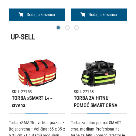
slučajeve i
slučajeve
z
U
Dodaj u košaricu
Dodaj u košaricu
UP-SELL
SKU: 27153
SKU: 27158
TORBA »SMART L« -
TORBA ZA HITNU
crvena
POMOĆ SMART CRNA
MEDIUM
Torba »SMART« - velika, prazna •
Torba za hitnu pomoć SMART
M
a:
Boja: crvena • Veličina: 65 x 35 x
crna, medium Profesionalna
i
 4
h 35 cm • Unutarnji modularni
torba za hitnu pomoć izrazito je
a