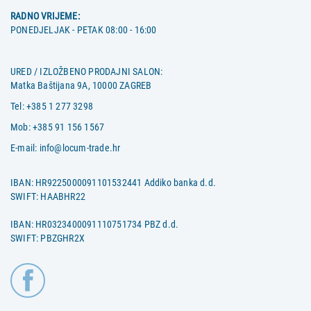
RADNO VRIJEME:
PONEDJELJAK - PETAK 08:00 - 16:00
URED / IZLOŽBENO PRODAJNI SALON:
Matka Baštijana 9A, 10000 ZAGREB
Tel:
+385 1 277 3298
Mob:
+385 91 156 1567
E-mail:
info@locum-trade.hr
IBAN: HR9225000091101532441 Addiko banka d.d.
SWIFT: HAABHR22
IBAN: HR0323400091110751734 PBZ d.d.
SWIFT: PBZGHR2X