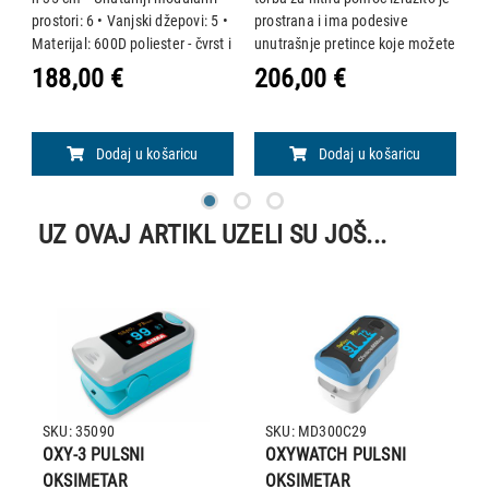
prostori: 6 • Vanjski džepovi: 5 •
prostrana i ima podesive
P
Materijal: 600D poliester - čvrst i
unutrašnje pretince koje možete
p
vodootporan Opis proizvoda: •
prilagođavati svojim
B
188,00 €
206,00 €
2
m
Profesionalna torba za hitne
potrebama. Torba ima i vanjske
3
slučajeve
pretince, kao i jedan odvojivi
mo
proziran pretinac.
d
Dodaj u košaricu
Dodaj u košaricu
UZ OVAJ ARTIKL UZELI SU JOŠ...
SKU: 35090
SKU: MD300C29
OXY-3 PULSNI
OXYWATCH PULSNI
OKSIMETAR
OKSIMETAR