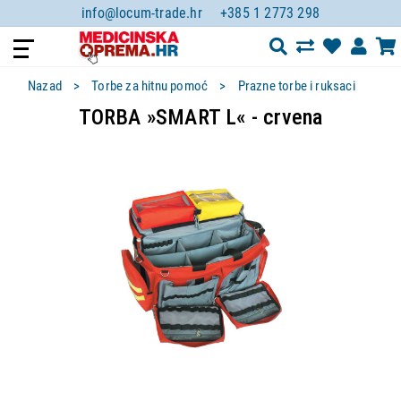
info@locum-trade.hr
+385 1 2773 298
Nazad
Torbe za hitnu pomoć
Prazne torbe i ruksaci
TORBA »SMART L« - crvena