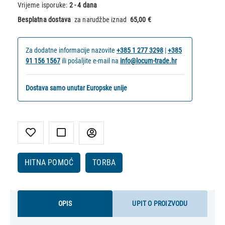
Vrijeme isporuke:
2 - 4 dana
Besplatna dostava
za narudžbe iznad
65,00 €
Za dodatne informacije nazovite
+385 1 277 3298
|
+385
91 156 1567
ili pošaljite e-mail na
info@locum-trade.hr
Dostava samo unutar Europske unije
HITNA POMOĆ
TORBA
OPIS
UPIT O PROIZVODU