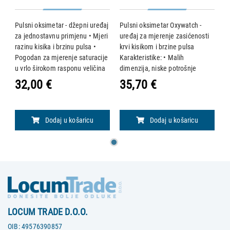
Pulsni oksimetar - džepni uređaj
Pulsni oksimetar Oxywatch -
za jednostavnu primjenu • Mjeri
uređaj za mjerenje zasićenosti
razinu kisika i brzinu pulsa •
krvi kisikom i brzine pulsa
Pogodan za mjerenje saturacije
Karakteristike: • Malih
u vrlo širokom rasponu veličina
dimenzija, niske potrošnje
prstiju - od pedijatrijskih do
energije, jednostavan za
32,00 €
35,70 €
odraslih pacijenata Glavne
korištenje i prikladan za nošenje
značajke: • jednostavna
• Prikaz SpO2 i pulsa, grafički
prikaz otkucaja
Dodaj u košaricu
Dodaj u košaricu
LOCUM TRADE D.O.O.
OIB:
49576390857