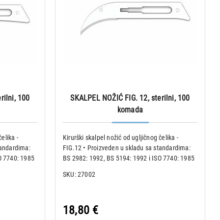
ilni, 100
SKALPEL NOŽIĆ FIG. 12, sterilni, 100
komada
elika -
Kirurški skalpel nožić od ugljičnog čelika -
tandardima:
FIG.12 • Proizveden u skladu sa standardima:
O 7740: 1985
BS 2982: 1992, BS 5194: 1992 i ISO 7740: 1985
h nožića •
• Pakiranje od 100 komada sterilnih nožića •
SKU: 27002
upakirani u
Nožići su obilježeni i pojedinačno upakirani u
aluminijsku folij
18,80 €