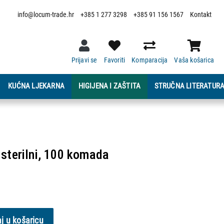
info@locum-trade.hr
+385 1 277 3298
+385 91 156 1567
Kontakt
Prijavi se
Favoriti
Komparacija
Vaša košarica
KUĆNA LJEKARNA
HIGIJENA I ZAŠTITA
STRUČNA LITERATUR
sterilni, 100 komada
j u košaricu