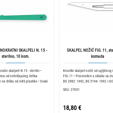
NOKRATNI SKALPELI N. 15 -
SKALPEL NOŽIĆ FIG. 11, ster
sterilno, 10 kom.
komada
atni skalpeli N.15 - sterilni •
Kirurški skalpel nožić od ugljičnog č
trica od nehrđajućeg čelika
FIG.11 • Proizveden u skladu sa s
e na dršku od ABS plastike • Svaki
BS 2982: 1992, BS 5194: 1992 i IS
an je pojedinačno u steriliziranu
• Pakiranje od 100 komada sterilni
SKU: 27001
sigurnosnom zaštitom za oštricu
Nožići su obilježeni i pojedinačno 
aluminijsku folij
18,80 €