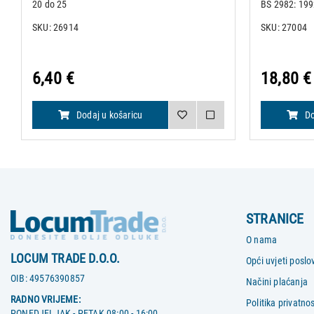
20 do 25
BS 2982: 199
• Pakiranje o
SKU: 26914
SKU: 27004
Nožići su obi
aluminijsku fo
6,40 €
18,80 €
Dodaj u košaricu
Do
STRANICE
O nama
LOCUM TRADE D.O.O.
Opći uvjeti poslo
OIB:
49576390857
Načini plaćanja
RADNO VRIJEME:
Politika privatnos
PONEDJELJAK - PETAK 08:00 - 16:00