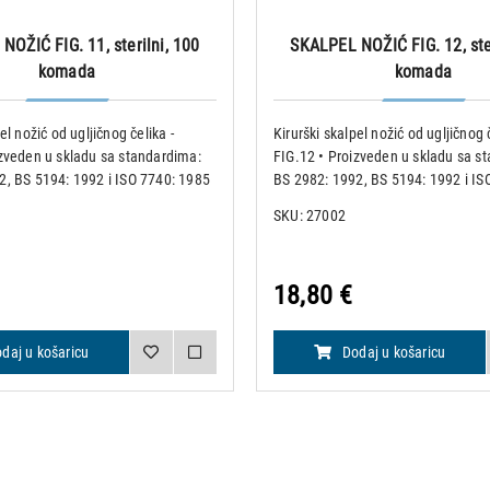
NOŽIĆ FIG. 11, sterilni, 100
SKALPEL NOŽIĆ FIG. 12, ster
komada
komada
el nožić od ugljičnog čelika -
Kirurški skalpel nožić od ugljičnog č
izveden u skladu sa standardima:
FIG.12 • Proizveden u skladu sa s
2, BS 5194: 1992 i ISO 7740: 1985
BS 2982: 1992, BS 5194: 1992 i IS
d 100 komada sterilnih nožića •
• Pakiranje od 100 komada sterilni
SKU: 27002
lježeni i pojedinačno upakirani u
Nožići su obilježeni i pojedinačno 
lij
aluminijsku folij
18,80 €
daj u košaricu
Dodaj u košaricu