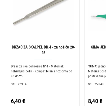
DRŽAČ ZA SKALPEL BR.4 - za nožiće 20-
GIMA JED
25
Držač za skalpel nožiće N°4 • Materijal:
"GIMA" jednokr
nehrđajući čelik • Kompatibilan s nožićima od
Materijal: oš
20 do 25
postavljena j
skalpel pakir
SKU: 26914
SKU: 27043
omotnicu sa 
Specifikacije:
6,40 €
8,40 €