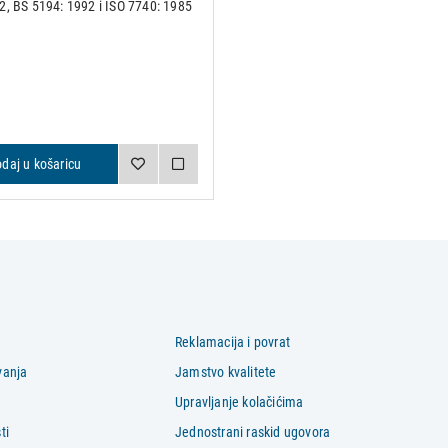
2, BS 5194: 1992 i ISO 7740: 1985
d 100 komada sterilnih nožića •
lježeni i pojedinačno upakirani u
lij
daj u košaricu
Reklamacija i povrat
vanja
Jamstvo kvalitete
Upravljanje kolačićima
ti
Jednostrani raskid ugovora