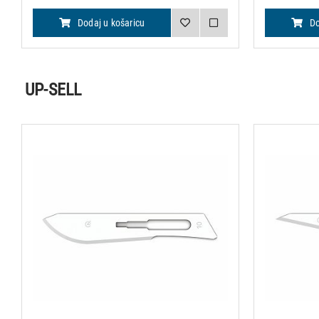
Dodaj u košaricu
Do
UP-SELL