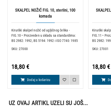
SKALPEL NOŽIĆ FIG. 10, sterilni, 100
SKALPEL 
komada
Kirurški skalpel nožić od ugljičnog čelika -
Kirurški skalp
FIG.10 • Proizveden u skladu sa standardima:
FIG.11 • Pro
BS 2982: 1992, BS 5194: 1992 i ISO 7740: 1985
BS 2982: 199
• Pakiranje od 100 komada sterilnih nožića •
• Pakiranje o
SKU: 27000
SKU: 27001
Nožići su obilježeni i pojedinačno upakirani u
Nožići su obi
aluminijsku folij
aluminijsku fo
18,80 €
18,80 €
Dodaj u košaricu
Do
UZ OVAJ ARTIKL UZELI SU JOŠ...