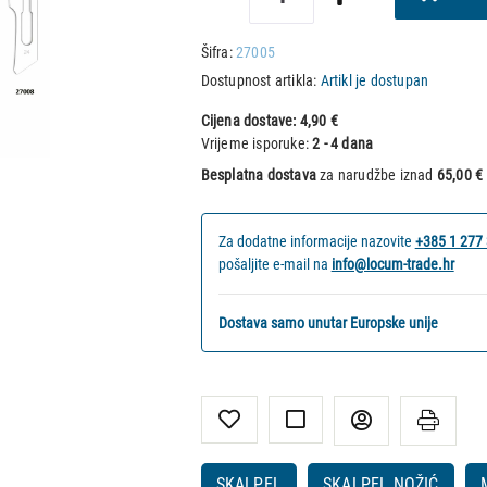
Šifra:
27005
Dostupnost artikla:
Artikl je dostupan
Cijena dostave:
4,90 €
Vrijeme isporuke:
2 - 4 dana
Besplatna dostava
za narudžbe iznad
65,00 €
Za dodatne informacije nazovite
+385 1 277
pošaljite e-mail na
info@locum-trade.hr
Dostava samo unutar Europske unije
SKALPEL
SKALPEL NOŽIĆ