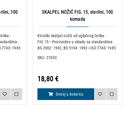
ilni, 100
SKALPEL NOŽIĆ FIG. 15, sterilni, 100
komada
elika -
Kirurški skalpel nožić od ugljičnog čelika -
tandardima:
FIG.15 • Proizveden u skladu sa standardima:
O 7740: 1985
BS 2982: 1992, BS 5194: 1992 i ISO 7740: 1985
h nožića •
• Pakiranje od 100 komada sterilnih nožića •
SKU: 27003
upakirani u
Nožići su obilježeni i pojedinačno upakirani u
aluminijsku folij
18,80 €
Dodaj u košaricu