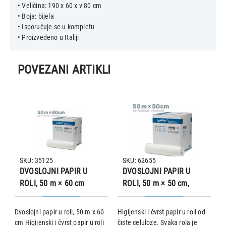
• Veličina: 190 x 60 x v 80 cm
• Boja: bijela
• Isporučuje se u kompletu
POVEZANI ARTIKLI
SKU: 35125
SKU: 62655
DVOSLOJNI PAPIR U
DVOSLOJNI PAPIR U
ROLI, 50 m × 60 cm
ROLI, 50 m × 50 cm,
perforirani
Dvoslojni papir u roli, 50 m x 60
Higijenski i čvrst papir u roli od
D
cm Higijenski i čvrst papir u roli
čiste celuloze. Svaka rola je
le