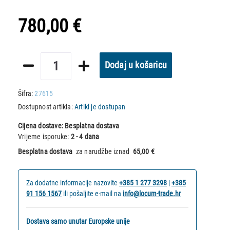
780,00 €
Dodaj u košaricu
Šifra:
27615
Dostupnost artikla:
Artikl je dostupan
Cijena dostave:
Besplatna dostava
Vrijeme isporuke:
2 - 4 dana
Besplatna dostava
za narudžbe iznad
65,00 €
Za dodatne informacije nazovite
+385 1 277 3298
|
+385
91 156 1567
ili pošaljite e-mail na
info@locum-trade.hr
Dostava samo unutar Europske unije