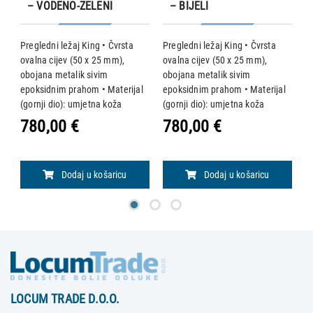
– VODENO-ZELENI
– BIJELI
Pregledni ležaj King • Čvrsta
Pregledni ležaj King • Čvrsta
P
ovalna cijev (50 x 25 mm),
ovalna cijev (50 x 25 mm),
o
obojana metalik sivim
obojana metalik sivim
o
l
epoksidnim prahom • Materijal
epoksidnim prahom • Materijal
e
(gornji dio): umjetna koža
(gornji dio): umjetna koža
(
(vatrootporna, periva, klasa 1
(vatrootporna, periva, klasa 1
(
780,00 €
780,00 €
7
e)
IM, s punjenjem velike gustoće)
IM, s punjenjem velike gustoće)
I
• Uzglavlje podesivo
• Uzglavlje podesivo
•
mehaničkim sustavom, mak
mehaničkim sustavom, mak
m
Dodaj u košaricu
Dodaj u košaricu
LOCUM TRADE D.O.O.