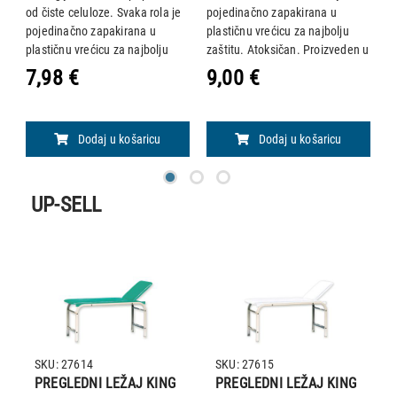
,
od čiste celuloze. Svaka rola je
pojedinačno zapakirana u
u 
pojedinačno zapakirana u
plastičnu vrećicu za najbolju
r
plastičnu vrećicu za najbolju
zaštitu. Atoksičan. Proizveden u
u
zaštitu. Atoksičan. Proizveden u
Italiji. Tehničke specifikacije: •
z
7,98 €
9,00 €
1
a
Italiji. Tehničke specifikacije: •
Materijal: reljefna celuloza •
It
o
Materijal: relj
Boja: bijela • Sloj: 2
Dodaj u košaricu
Dodaj u košaricu
UP-SELL
SKU: 27614
SKU: 27615
PREGLEDNI LEŽAJ KING
PREGLEDNI LEŽAJ KING