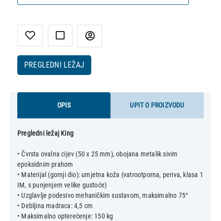
PREGLEDNI LEŽAJ
OPIS
UPIT O PROIZVODU
Pregledni ležaj King
• Čvrsta ovalna cijev (50 x 25 mm), obojana metalik sivim
epoksidnim prahom
• Materijal (gornji dio): umjetna koža (vatrootporna, periva, klasa 1
IM, s punjenjem velike gustoće)
• Uzglavlje podesivo mehaničkim sustavom, maksimalno 75°
• Debljina madraca: 4,5 cm
• Maksimalno opterećenje: 150 kg