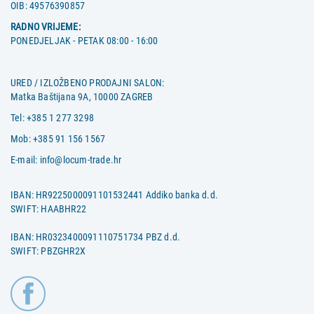
OIB:
49576390857
RADNO VRIJEME:
PONEDJELJAK - PETAK 08:00 - 16:00
URED / IZLOŽBENO PRODAJNI SALON:
Matka Baštijana 9A, 10000 ZAGREB
Tel:
+385 1 277 3298
Mob:
+385 91 156 1567
E-mail:
info@locum-trade.hr
IBAN: HR9225000091101532441 Addiko banka d.d.
SWIFT: HAABHR22
IBAN: HR0323400091110751734 PBZ d.d.
SWIFT: PBZGHR2X