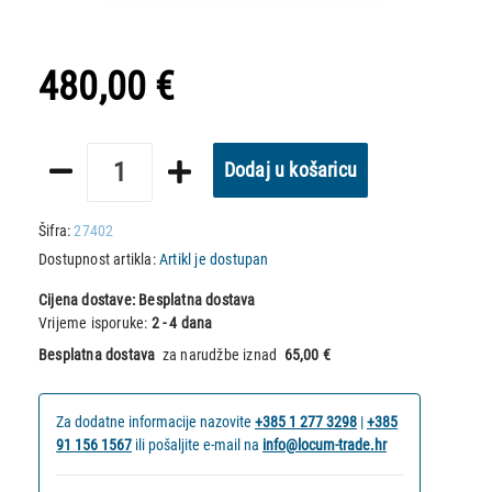
480,00 €
Dodaj u košaricu
Šifra:
27402
Dostupnost artikla:
Artikl je dostupan
Cijena dostave:
Besplatna dostava
Vrijeme isporuke:
2 - 4 dana
Besplatna dostava
za narudžbe iznad
65,00 €
Za dodatne informacije nazovite
+385 1 277 3298
|
+385
91 156 1567
ili pošaljite e-mail na
info@locum-trade.hr