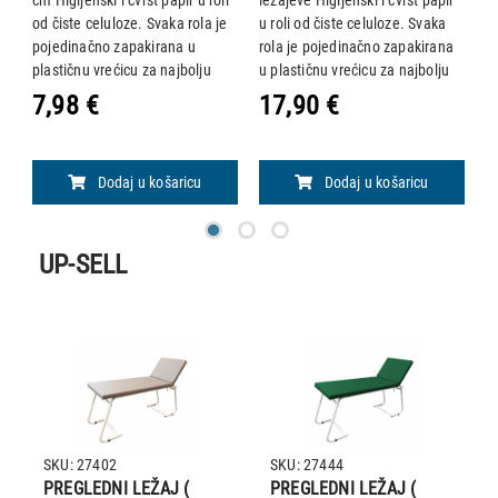
od čiste celuloze. Svaka rola je
u roli od čiste celuloze. Svaka
2
im
pojedinačno zapakirana u
rola je pojedinačno zapakirana
ć
plastičnu vrećicu za najbolju
u plastičnu vrećicu za najbolju
zaštitu. Atoksičan. Proizveden u
zaštitu. Atoksičan. Proizveden u
7,98 €
17,90 €
6
Italiji. Tehničke specifikacije: •
Italiji.
Materijal: relj
Dodaj u košaricu
Dodaj u košaricu
UP-SELL
SKU: 27402
SKU: 27444
PREGLEDNI LEŽAJ (
PREGLEDNI LEŽAJ (