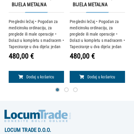
BIJELA METALNA
BIJELA METALNA
KONSTRUKCIJA, SIVI
KONSTRUKCIJA, ZELENI
MADRAC)
MADRAC)
a
Pregledni ležaj • Pogodan za
Pregledni ležaj • Pogodan za
Dv
medicinsku ordinaciju, za
medicinsku ordinaciju, za
s
preglede ili male operacije •
preglede ili male operacije •
uz
Dolazi u kompletu s madracem •
Dolazi u kompletu s madracem •
m
e
Tapeciranje u dva dijela: jedan
Tapeciranje u dva dijela: jedan
p
me
dio fiksiran (131 x 62 x v 6 cm) i
dio fiksiran (131 x 62 x v 6 cm) i
m
480,00 €
480,00 €
5
podesiv naslon (51 x 62 x v 6
podesiv naslon (51 x 62 x v 6
p
cm) • Opterećenje: 120 kg • N
cm) • Opterećenje: 120 kg • N
(p
n
Dodaj u košaricu
Dodaj u košaricu
u
LOCUM TRADE D.O.O.