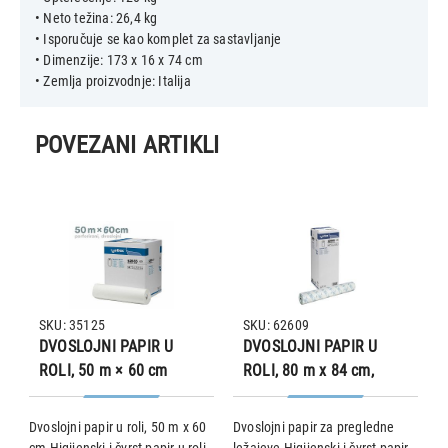
• Neto težina: 26,4 kg
• Isporučuje se kao komplet za sastavljanje
• Dimenzije: 173 x 16 x 74 cm
POVEZANI ARTIKLI
SKU: 35125
SKU: 62609
DVOSLOJNI PAPIR U
DVOSLOJNI PAPIR U
ROLI, 50 m × 60 cm
ROLI, 80 m x 84 cm,
perforirani
Dvoslojni papir u roli, 50 m x 60
Dvoslojni papir za pregledne
D
cm Higijenski i čvrst papir u roli
ležajeve Higijenski i čvrst papir
š