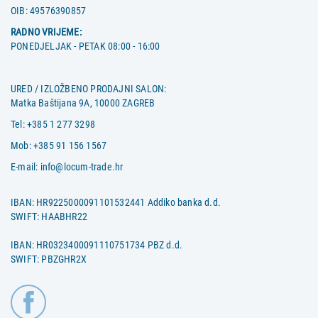
OIB:
49576390857
RADNO VRIJEME:
PONEDJELJAK - PETAK 08:00 - 16:00
URED / IZLOŽBENO PRODAJNI SALON:
Matka Baštijana 9A, 10000 ZAGREB
Tel:
+385 1 277 3298
Mob:
+385 91 156 1567
E-mail:
info@locum-trade.hr
IBAN: HR9225000091101532441 Addiko banka d.d.
SWIFT: HAABHR22
IBAN: HR0323400091110751734 PBZ d.d.
SWIFT: PBZGHR2X