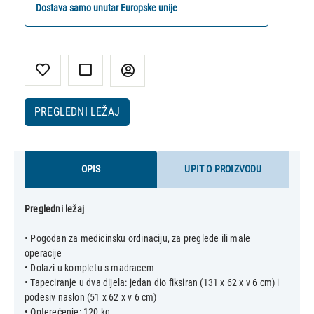
Dostava samo unutar Europske unije
PREGLEDNI LEŽAJ
OPIS
UPIT O PROIZVODU
Pregledni ležaj
• Pogodan za medicinsku ordinaciju, za preglede ili male
operacije
• Dolazi u kompletu s madracem
• Tapeciranje u dva dijela: jedan dio fiksiran (131 x 62 x v 6 cm) i
podesiv naslon (51 x 62 x v 6 cm)
• Opterećenje: 120 kg