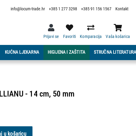
info@locum-trade.hr
+385 1 277 3298
+385 91 156 1567
Kontakt
Prijavi se
Favoriti
Komparacija
Vaša košarica
KUĆNA LJEKARNA
HIGIJENA I ZAŠTITA
STRUČNA LITERATUR
LIANU - 14 cm, 50 mm
j u košaricu