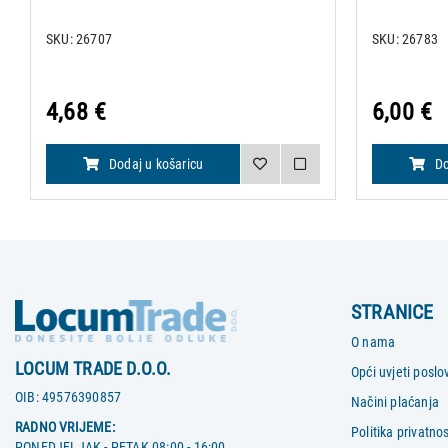
SKU: 26707
SKU: 26783
4,68 €
6,00 €
Dodaj u košaricu
Do
STRANICE
O nama
LOCUM TRADE D.O.O.
Opći uvjeti poslo
OIB:
49576390857
Načini plaćanja
RADNO VRIJEME:
Politika privatnos
PONEDJELJAK - PETAK 08:00 - 16:00