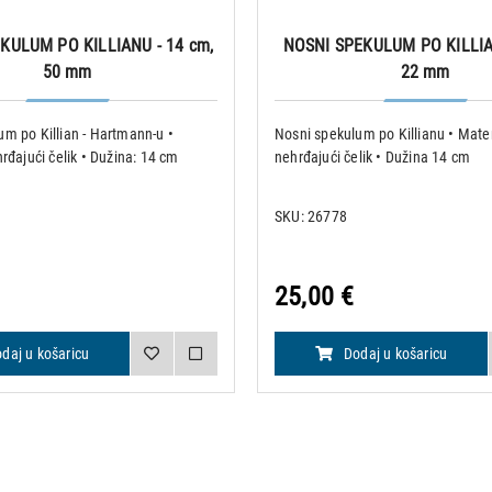
KULUM PO KILLIANU - 14 cm,
NOSNI SPEKULUM PO KILLIA
50 mm
22 mm
um po Killian - Hartmann-u •
Nosni spekulum po Killianu • Mater
hrđajući čelik • Dužina: 14 cm
nehrđajući čelik • Dužina 14 cm
SKU: 26778
25,00 €
daj u košaricu
Dodaj u košaricu