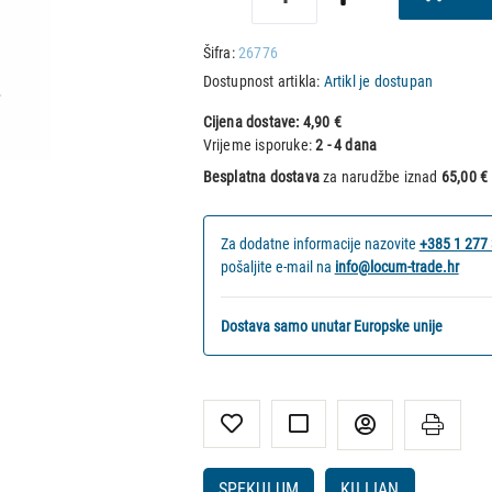
Šifra:
26776
Dostupnost artikla:
Artikl je dostupan
Cijena dostave:
4,90 €
Vrijeme isporuke:
2 - 4 dana
Besplatna dostava
za narudžbe iznad
65,00 €
Za dodatne informacije nazovite
+385 1 277
pošaljite e-mail na
info@locum-trade.hr
Dostava samo unutar Europske unije
SPEKULUM
KILLIAN