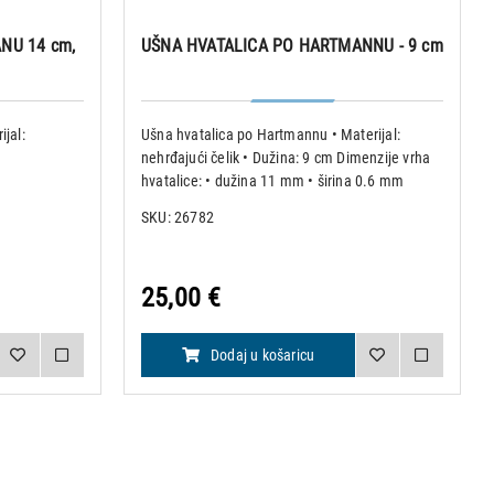
NU 14 cm,
UŠNA HVATALICA PO HARTMANNU - 9 cm
ijal:
Ušna hvatalica po Hartmannu • Materijal:
nehrđajući čelik • Dužina: 9 cm Dimenzije vrha
hvatalice: • dužina 11 mm • širina 0.6 mm
SKU: 26782
25,00 €
Dodaj u košaricu