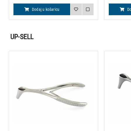
Dodaj u košaricu
Do
UP-SELL