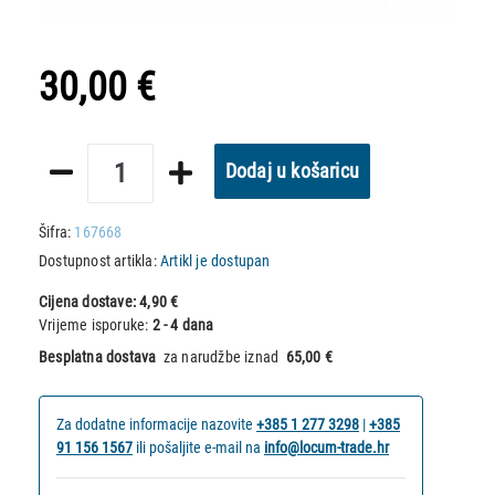
30,00 €
Dodaj u košaricu
Šifra:
167668
Dostupnost artikla:
Artikl je dostupan
Cijena dostave:
4,90 €
Vrijeme isporuke:
2 - 4 dana
Besplatna dostava
za narudžbe iznad
65,00 €
Za dodatne informacije nazovite
+385 1 277 3298
|
+385
91 156 1567
ili pošaljite e-mail na
info@locum-trade.hr