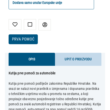
Dostava samo unutar Europske unije
PRVA POMOĆ
OPIS
UPIT O PROIZVODU
Kutija prve pomoći za automobile
Kutija prve pomoći podliježe zakonima Republike Hrvatske. Na
snazi se nalazi novi pravilnik o izmjenama i dopunama pravilnika
o tehničkim uvjetima vozila u prometu na cestama, a koji
propisuje obavezno posjedovanje točno određene kutije prve
pomoći za svaki automobil registriran u Republici Hrvatskoj. Kutija
prve pomoći, auto-ormarić za prvu pomoć sadrži 16 različitih