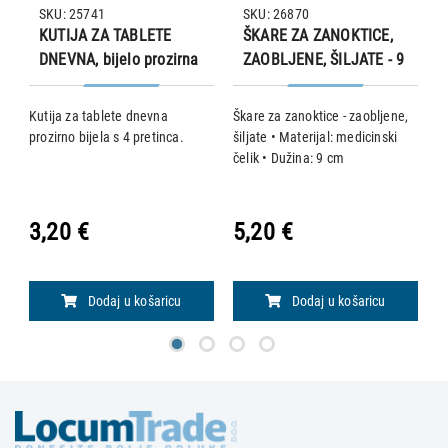
SKU: 25741
SKU: 26870
KUTIJA ZA TABLETE
ŠKARE ZA ZANOKTICE,
DNEVNA, bijelo prozirna
ZAOBLJENE, ŠILJATE - 9
cm
Kutija za tablete dnevna
Škare za zanoktice - zaobljene,
Kl
ga
prozirno bijela s 4 pretinca.
šiljate • Materijal: medicinski
n
čelik • Dužina: 9 cm
c
e
3,20 €
5,20 €
1
Dodaj u košaricu
Dodaj u košaricu