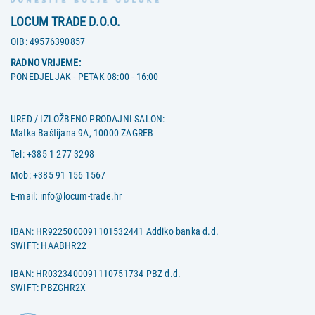
LOCUM TRADE D.O.O.
OIB:
49576390857
RADNO VRIJEME:
PONEDJELJAK - PETAK 08:00 - 16:00
URED / IZLOŽBENO PRODAJNI SALON:
Matka Baštijana 9A, 10000 ZAGREB
Tel:
+385 1 277 3298
Mob:
+385 91 156 1567
E-mail:
info@locum-trade.hr
IBAN: HR9225000091101532441 Addiko banka d.d.
SWIFT: HAABHR22
IBAN: HR0323400091110751734 PBZ d.d.
SWIFT: PBZGHR2X