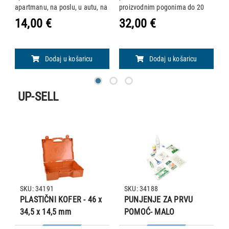
apartmanu, na poslu, u autu, na
proizvodnim pogonima do 20
m
m
brodu ili sličnim mjestima.
osoba i gradilištima do 10
a
14,00 €
32,00 €
4
Sadržaj: 2 sterilne gaze 18 x 40
osoba. Sadržaj: -4x elastični
pa
cm 1 par škara 1 plastična
zavoj: 6 cm x 4 m (2x), 8 cm x 4
• 
pincet
m (2x) -1x instant hladna k
Dodaj u košaricu
Dodaj u košaricu
UP-SELL
SKU: 34191
SKU: 34188
PLASTIČNI KOFER - 46 x
PUNJENJE ZA PRVU
34,5 x 14,5 mm
POMOĆ- MALO
PAKIRANJE