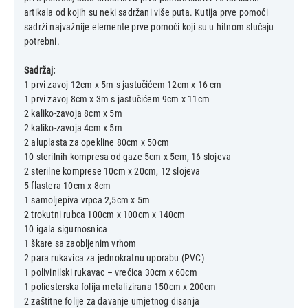
artikala od kojih su neki sadržani više puta. Kutija prve pomoći
sadrži najvažnije elemente prve pomoći koji su u hitnom slučaju
potrebni.
Sadržaj:
1 prvi zavoj 12cm x 5m s jastučićem 12cm x 16 cm
1 prvi zavoj 8cm x 3m s jastučićem 9cm x 11cm
2 kaliko-zavoja 8cm x 5m
2 kaliko-zavoja 4cm x 5m
2 aluplasta za opekline 80cm x 50cm
10 sterilnih kompresa od gaze 5cm x 5cm, 16 slojeva
2 sterilne komprese 10cm x 20cm, 12 slojeva
5 flastera 10cm x 8cm
1 samoljepiva vrpca 2,5cm x 5m
2 trokutni rubca 100cm x 100cm x 140cm
10 igala sigurnosnica
1 škare sa zaobljenim vrhom
2 para rukavica za jednokratnu uporabu (PVC)
1 polivinilski rukavac – vrećica 30cm x 60cm
1 poliesterska folija metalizirana 150cm x 200cm
2 zaštitne folije za davanje umjetnog disanja