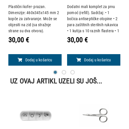
Plastični kofer- prazan.
Dodatni mali komplet za prvu
K
Dimenzije: 460x345x145 mm 2
pomoć (refill). Sadržaj: • 1
a
kopče za zatvaranje. Može se
bočica antiseptičke otopine • 2
p
objesiti na zid (sa stražnje
para zaštitnih sterilnih rukavica
H
strane su dva otvora).
• 1 kutija s 10 raznih flastera • 1
n
na
rola ljepljivog flastera 2,5 cm x 5
d
30,00 €
30,00 €
3
m • 1 zavoj od gaze 10 cm x 3,5
t
g
m • 3 pakira
p
p
Dodaj u košaricu
Dodaj u košaricu
p
UZ OVAJ ARTIKL UZELI SU JOŠ...