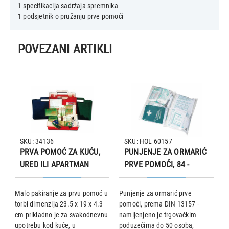
1 specifikacija sadržaja spremnika
POVEZANI ARTIKLI
SKU: 34136
SKU: HOL 60157
PRVA POMOĆ ZA KUĆU,
PUNJENJE ZA ORMARIĆ
URED ILI APARTMAN
PRVE POMOĆI, 84 -
dijelno, DIN 13157
zu
Malo pakiranje za prvu pomoć u
Punjenje za ormarić prve
D
torbi dimenzija 23.5 x 19 x 4.3
pomoći, prema DIN 13157 -
(r
cm prikladno je za svakodnevnu
namijenjeno je trgovačkim
S
m
upotrebu kod kuće, u
poduzećima do 50 osoba,
s