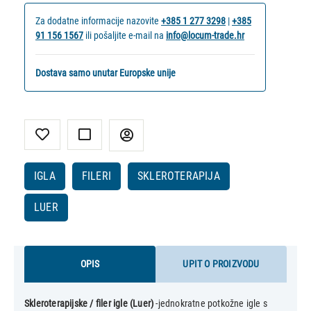
Za dodatne informacije nazovite
+385 1 277 3298
|
+385
91 156 1567
ili pošaljite e-mail na
info@locum-trade.hr
Dostava samo unutar Europske unije
IGLA
FILERI
SKLEROTERAPIJA
LUER
OPIS
UPIT O PROIZVODU
Skleroterapijske / filer igle (Luer)
-jednokratne potkožne igle s