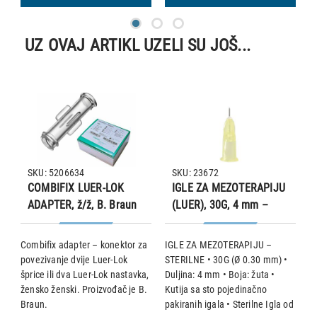
UZ OVAJ ARTIKL UZELI SU JOŠ...
SKU: 5206634
SKU: 23672
COMBIFIX LUER-LOK
IGLE ZA MEZOTERAPIJU
ADAPTER, ž/ž, B. Braun
(LUER), 30G, 4 mm –
žute, 100 komada
Combifix adapter – konektor za
IGLE ZA MEZOTERAPIJU –
• 
povezivanje dvije Luer-Lok
STERILNE • 30G (Ø 0.30 mm) •
L
I
šprice ili dva Luer-Lok nastavka,
Duljina: 4 mm • Boja: žuta •
u
žensko ženski. Proizvođač je B.
Kutija sa sto pojedinačno
ja
n
Braun.
pakiranih igala • Sterilne Igla od
P