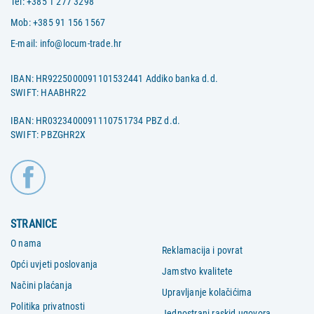
Tel:
+385 1 277 3298
Mob:
+385 91 156 1567
E-mail:
info@locum-trade.hr
IBAN: HR9225000091101532441 Addiko banka d.d.
SWIFT: HAABHR22
IBAN: HR0323400091110751734 PBZ d.d.
SWIFT: PBZGHR2X
STRANICE
O nama
Reklamacija i povrat
Opći uvjeti poslovanja
Jamstvo kvalitete
Načini plaćanja
Upravljanje kolačićima
Politika privatnosti
Jednostrani raskid ugovora