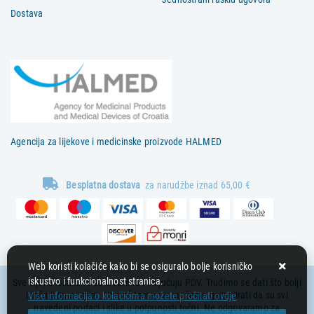
Dostava
Agencija za lijekove i medicinske proizvode HALMED
Besplatna dostava
za narudžbe iznad 65,00 €
Web koristi kolačiće kako bi se osiguralo bolje korisničko
iskustvo i funkcionalnost stranica.
Sve cijene iskazane su u eurima i uključuju PDV. Trudimo se dati što bolji
i točniji opis i sliku. Unatoč tome, ne možemo garantirati da su svi
Više informacija o kolačićima možete pročitati ovdje
navedeni podaci i slike u potpunosti točni. Ne odgovaramo za