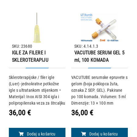
SKU: 23680
SKU: 4.14.1.3
IGLE ZA FILERE I
VACUTUBE SERUM GEL 5
SKLEROTERAPIJU
ml, 100 KOMADA
(LUER), 30G 0,30 × 12 -
žute, 100 kom.
Skleroterapijske / filer igle
VACUTUBE serumske epruvete s
I
t
(Luer) -jednokratne potkožne
gelom (boja poklopca žuta,
S
igle s ultratankom stijenkom •
oznaka Z SEP. GEL). Pakirane
D
e
Materijal: Inox AISI 304 igla i
po 100 komada. Volumen: 5 ml
K
polipropilenska veza za štrcaljku
Dimenzije: 13 × 100 mm
pa
• Sterilizirane etilen oksidom •
Epruvete sadrže zaštitni gel koji
n
36,00 €
36,00 €
3
Prodaje se u pojedinačnim
se nalazi na dnu tube. Tijekom
St
blisterima od medicinskog papi
centrifugiranja barijerni gel se
P
pomiče prema
Dodaj u košaricu
Dodaj u košaricu