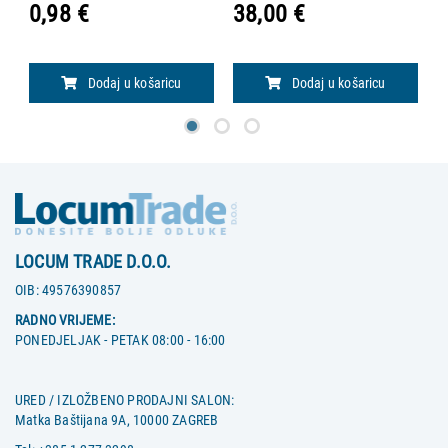
nehrđajućeg čelika AISI 304.
B
0,98 €
38,00 €
4
Sterilizirane etilen oksidom.
p
Proizvedene u Japanu.
D
Dodaj u košaricu
Dodaj u košaricu
LOCUM TRADE D.O.O.
OIB:
49576390857
RADNO VRIJEME:
PONEDJELJAK - PETAK 08:00 - 16:00
URED / IZLOŽBENO PRODAJNI SALON:
Matka Baštijana 9A, 10000 ZAGREB