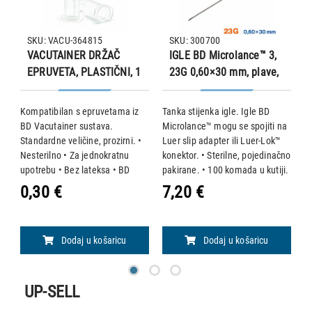
SKU: VACU-364815
SKU: 300700
VACUTAINER DRŽAČ
IGLE BD Microlance™ 3,
EPRUVETA, PLASTIČNI, 1
23G 0,60×30 mm, plave,
KOMAD
100 kom. (300700)
Kompatibilan s epruvetama iz
Tanka stijenka igle. Igle BD
N
84
BD Vacutainer sustava.
Microlance™ mogu se spojiti na
M
Standardne veličine, prozirni. •
Luer slip adapter ili Luer-Lok™
Lu
 s
Nesterilno • Za jednokratnu
konektor. • Sterilne, pojedinačno
k
upotrebu • Bez lateksa • BD
pakirane. • 100 komada u kutiji.
p
364815
• BD 300700 / Becton &
•
0,30 €
7,20 €
8
Dickinson
D
Dodaj u košaricu
Dodaj u košaricu
UP-SELL