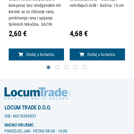
ći
komprese bez rendgenskih niti
nehrđajući čelik • Dužina: 14 cm
n
koriste se za čišćenje rana,
prekrivanje rana i upijanje
tjelesnih tekućina. GAZIN
nesterilne pomučne komprese
2,60 €
4,68 €
5
mogu se sterilizirati vodenom
parom na temperaturama do
134 °C. Značajke: - m
Dodaj u košaricu
Dodaj u košaricu
LOCUM TRADE D.O.O.
OIB:
49576390857
RADNO VRIJEME:
PONEDJELJAK - PETAK 08:00 - 16:00