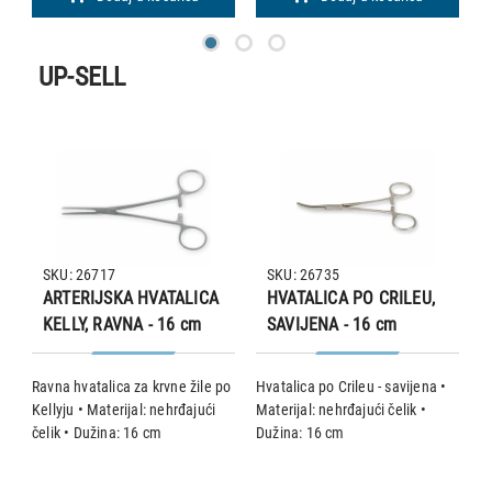
UP-SELL
SKU: 26717
SKU: 26735
ARTERIJSKA HVATALICA
HVATALICA PO CRILEU,
KELLY, RAVNA - 16 cm
SAVIJENA - 16 cm
po
Ravna hvatalica za krvne žile po
Hvatalica po Crileu - savijena •
R
ći
Kellyju • Materijal: nehrđajući
Materijal: nehrđajući čelik •
Ma
čelik • Dužina: 16 cm
Dužina: 16 cm
D