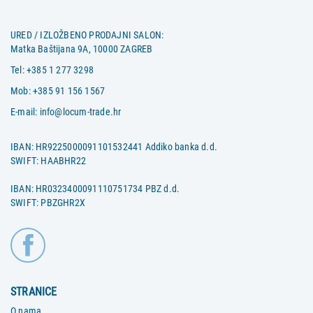
URED / IZLOŽBENO PRODAJNI SALON:
Matka Baštijana 9A, 10000 ZAGREB
Tel:
+385 1 277 3298
Mob:
+385 91 156 1567
E-mail:
info@locum-trade.hr
IBAN: HR9225000091101532441 Addiko banka d.d.
SWIFT: HAABHR22
IBAN: HR0323400091110751734 PBZ d.d.
SWIFT: PBZGHR2X
STRANICE
O nama