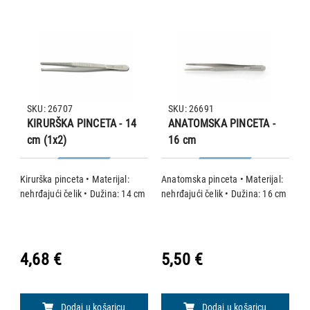
SKU: 26707
SKU: 26691
KIRURŠKA PINCETA - 14
ANATOMSKA PINCETA -
cm (1x2)
16 cm
Kirurška pinceta • Materijal:
Anatomska pinceta • Materijal:
Ki
nehrđajući čelik • Dužina: 14 cm
nehrđajući čelik • Dužina: 16 cm
n
4,68 €
5,50 €
5
Dodaj u košaricu
Dodaj u košaricu