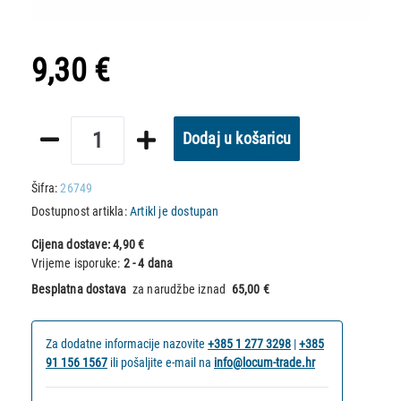
9,30 €
Dodaj u košaricu
Šifra:
26749
Dostupnost artikla:
Artikl je dostupan
Cijena dostave:
4,90 €
Vrijeme isporuke:
2 - 4 dana
Besplatna dostava
za narudžbe iznad
65,00 €
Za dodatne informacije nazovite
+385 1 277 3298
|
+385
91 156 1567
ili pošaljite e-mail na
info@locum-trade.hr