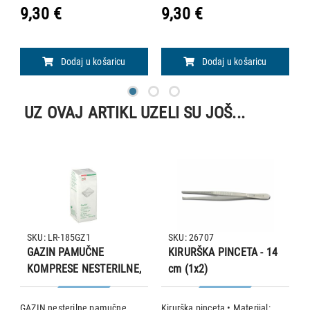
9,30 €
9,30 €
9
Dodaj u košaricu
Dodaj u košaricu
UZ OVAJ ARTIKL UZELI SU JOŠ...
SKU: LR-185GZ1
SKU: 26707
GAZIN PAMUČNE
KIRURŠKA PINCETA - 14
KOMPRESE NESTERILNE,
cm (1x2)
bez rendgenskih niti
GAZIN nesterilne pamučne
Kirurška pinceta • Materijal:
Ki