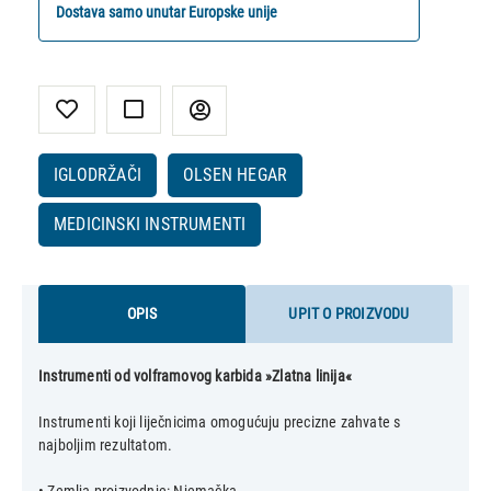
Dostava samo unutar Europske unije
IGLODRŽAČI
OLSEN HEGAR
MEDICINSKI INSTRUMENTI
OPIS
UPIT O PROIZVODU
Instrumenti od volframovog karbida »Zlatna linija«
Instrumenti koji liječnicima omogućuju precizne zahvate s
najboljim rezultatom.
• Zemlja proizvodnje: Njemačka