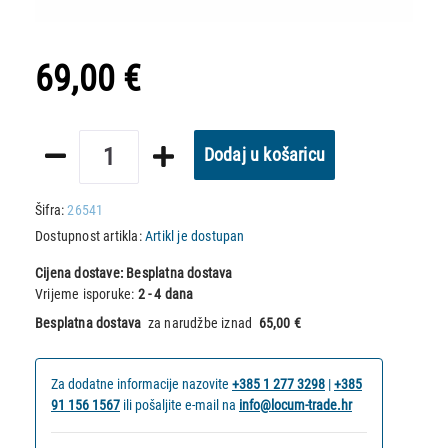
69,00 €
Dodaj u košaricu
Šifra:
26541
Dostupnost artikla:
Artikl je dostupan
Cijena dostave:
Besplatna dostava
Vrijeme isporuke:
2 - 4 dana
Besplatna dostava
za narudžbe iznad
65,00 €
Za dodatne informacije nazovite
+385 1 277 3298
|
+385
91 156 1567
ili pošaljite e-mail na
info@locum-trade.hr