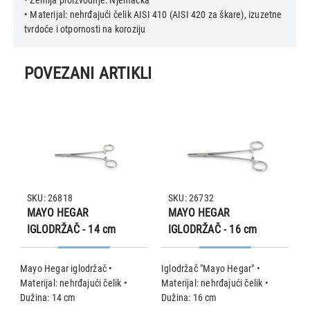
• Materijal: nehrđajući čelik AISI 410 (AISI 420 za škare), izuzetne
POVEZANI ARTIKLI
SKU: 26818
SKU: 26732
MAYO HEGAR
MAYO HEGAR
IGLODRŽAČ - 14 cm
IGLODRŽAČ - 16 cm
Mayo Hegar iglodržač •
Iglodržač "Mayo Hegar" •
Cr
Materijal: nehrđajući čelik •
Materijal: nehrđajući čelik •
n
Dužina: 14 cm
Dužina: 16 cm