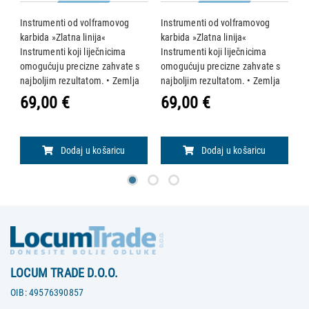
Instrumenti od volframovog
Instrumenti od volframovog
I
karbida »Zlatna linija«
karbida »Zlatna linija«
ka
Instrumenti koji liječnicima
Instrumenti koji liječnicima
In
omogućuju precizne zahvate s
omogućuju precizne zahvate s
o
najboljim rezultatom. • Zemlja
najboljim rezultatom. • Zemlja
n
proizvodnje:Njemačka •
proizvodnje: Njemačka •
p
69,00 €
69,00 €
6
Materijal: nehrđajući čelik AISI
Materijal: nehrđajući čelik AISI
Ma
410 (AISI 420 za škare),
410 (AISI 420 za škare),
4
izuzetne tvrdoće i otp
izuzetne tvrdoće i ot
iz
Dodaj u košaricu
Dodaj u košaricu
LOCUM TRADE D.O.O.
OIB:
49576390857