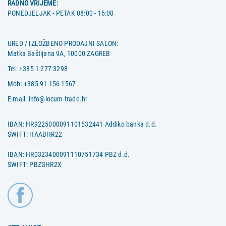
RADNO VRIJEME:
PONEDJELJAK - PETAK 08:00 - 16:00
URED / IZLOŽBENO PRODAJNI SALON:
Matka Baštijana 9A, 10000 ZAGREB
Tel:
+385 1 277 3298
Mob:
+385 91 156 1567
E-mail:
info@locum-trade.hr
IBAN: HR9225000091101532441 Addiko banka d.d.
SWIFT: HAABHR22
IBAN: HR0323400091110751734 PBZ d.d.
SWIFT: PBZGHR2X