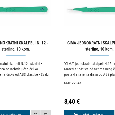
NOKRATNI SKALPELI N. 12 -
GIMA JEDNOKRATNI SKALPEL
sterilno, 10 kom.
sterilno, 10 kom.
atni skalpeli N.12 - sterilni •
"GIMA" jednokratni skalpeli N.15 - s
trica od nehrđajućeg čelika
Materijal: oštrica od nehrđajućeg č
e na dršku od ABS plastike • Svaki
postavljena je na dršku od ABS plas
an je pojedinačno u steriliziranu
skalpel pakiran je pojedinačno u st
SKU: 27043
sigurnosnom zaštitom za oštricu
omotnicu sa sigurnosnom zaštitom
Specifikacije:
8,40 €