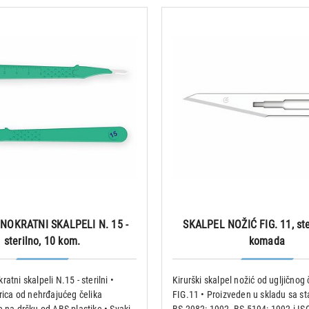
NOKRATNI SKALPELI N. 15 -
SKALPEL NOŽIĆ FIG. 11, ster
sterilno, 10 kom.
komada
atni skalpeli N.15 - sterilni •
Kirurški skalpel nožić od ugljičnog č
trica od nehrđajućeg čelika
FIG.11 • Proizveden u skladu sa s