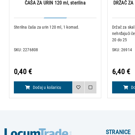
ČAŠA ZA URIN 120 ml, sterilna
DRŽAČ ZA S
Sterilna čaša za urin 120 ml, 1 komad.
Držač za skal
nehrđajući če
20 do 25
SKU: 2276808
SKU: 26914
0,40 €
6,40 €
Dodaj u košaricu
Do
STRANICE