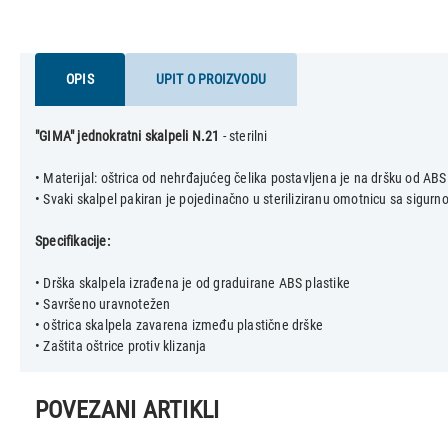
OPIS
UPIT O PROIZVODU
"GIMA" jednokratni skalpeli N.21
- sterilni
• Materijal: oštrica od nehrđajućeg čelika postavljena je na dršku od ABS
• Svaki skalpel pakiran je pojedinačno u steriliziranu omotnicu sa sigur
Specifikacije:
• Drška skalpela izrađena je od graduirane ABS plastike
• Savršeno uravnotežen
• oštrica skalpela zavarena između plastične drške
POVEZANI ARTIKLI