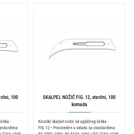
ilni, 100
SKALPEL NOŽIĆ FIG. 12, sterilni, 100
komada
elika -
Kirurški skalpel nožić od ugljičnog čelika -
tandardima:
FIG.12 • Proizveden u skladu sa standardima: