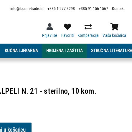
info@locum-trade.hr
+385 1 277 3298
+385 91 156 1567
Kontakt
Prijavi se
Favoriti
Komparacija
Vaša košarica
KUĆNA LJEKARNA
HIGIJENA I ZAŠTITA
STRUČNA LITERATUR
ELI N. 21 - sterilno, 10 kom.
j u košaricu