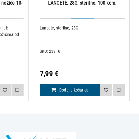
 nožiće 10-
LANCETE, 28G, sterilne, 100 kom.
ijal:
Lancete, sterilne, 28G
nožićima od
SKU: 23916
7,99 €
Dodaj u košaricu