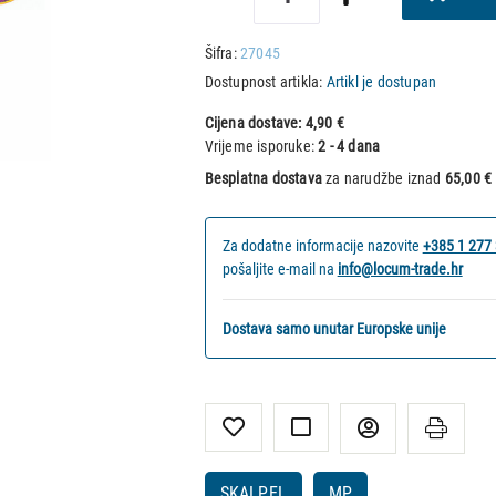
Šifra:
27045
Dostupnost artikla:
Artikl je dostupan
Cijena dostave:
4,90 €
Vrijeme isporuke:
2 - 4 dana
Besplatna dostava
za narudžbe iznad
65,00 €
Za dodatne informacije nazovite
+385 1 277
pošaljite e-mail na
info@locum-trade.hr
Dostava samo unutar Europske unije
SKALPEL
MP