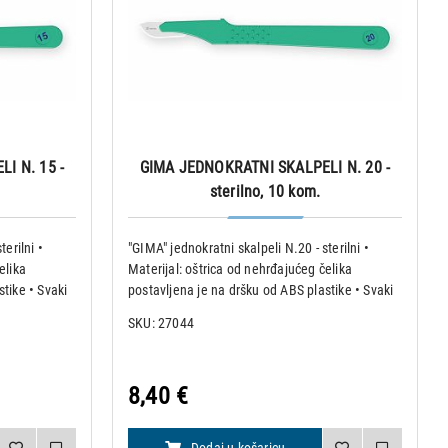
I N. 15 -
GIMA JEDNOKRATNI SKALPELI N. 20 -
sterilno, 10 kom.
terilni •
"GIMA" jednokratni skalpeli N.20 - sterilni •
elika
Materijal: oštrica od nehrđajućeg čelika
tike • Svaki
postavljena je na dršku od ABS plastike • Svaki
eriliziranu
skalpel pakiran je pojedinačno u steriliziranu
SKU: 27044
 za oštricu
omotnicu sa sigurnosnom zaštitom za oštricu
Specifikacije:
8,40 €