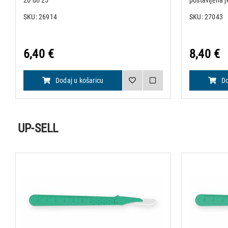
20 do 25
postavljena j
skalpel pakir
SKU: 26914
SKU: 27043
omotnicu sa 
Specifikacije:
6,40 €
8,40 €
Dodaj u košaricu
Do
UP-SELL