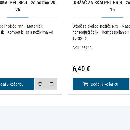
KALPEL BR.4 - za nožiće 20-
DRŽAČ ZA SKALPEL BR.3 - za
25
15
pel nožiće N°4 • Materijal:
Držač za skalpel nožiće N°3 • Mater
lik • Kompatibilan s nožićima od
nehrđajući čelik • Kompatibilan s 
10 do 15
SKU: 26913
6,40 €
daj u košaricu
Dodaj u košaricu