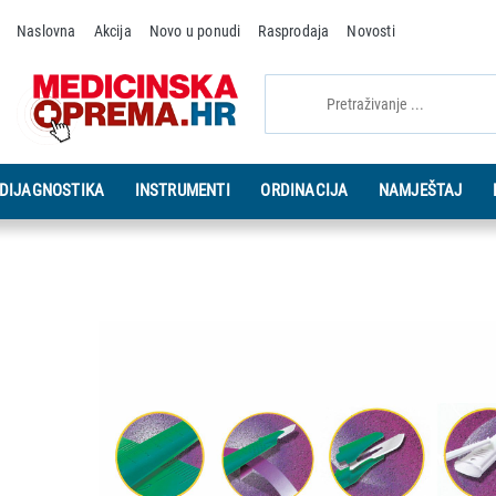
Naslovna
Akcija
Novo u ponudi
Rasprodaja
Novosti
DIJAGNOSTIKA
INSTRUMENTI
ORDINACIJA
NAMJEŠTAJ