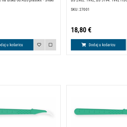
e na dršku od ABS plastike • Svaki
BS 2982: 1992, BS 5194: 1992 i IS
an je pojedinačno u steriliziranu
• Pakiranje od 100 komada sterilni
SKU: 27001
sigurnosnom zaštitom za oštricu
Nožići su obilježeni i pojedinačno 
aluminijsku folij
18,80 €
daj u košaricu
Dodaj u košaricu