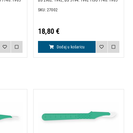
O 7740: 1985
BS 2982: 1992, BS 5194: 1992 i ISO 7740: 1985
h nožića •
• Pakiranje od 100 komada sterilnih nožića •
SKU: 27002
upakirani u
Nožići su obilježeni i pojedinačno upakirani u
aluminijsku folij
18,80 €
Dodaj u košaricu