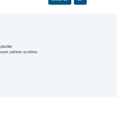
 plastike
nosnom zaštitom za oštricu