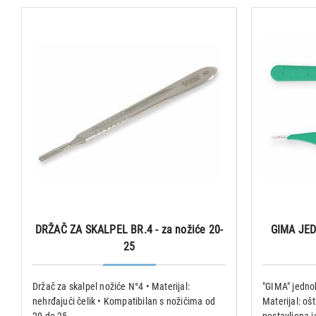
DRŽAČ ZA SKALPEL BR.4 - za nožiće 20-
GIMA JED
25
Držač za skalpel nožiće N°4 • Materijal:
"GIMA" jednokr
nehrđajući čelik • Kompatibilan s nožićima od
Materijal: oš