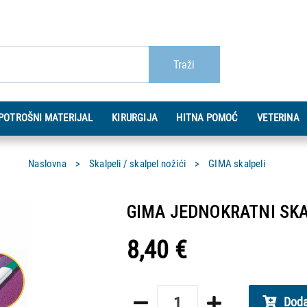
Traži
POTROŠNI MATERIJAL
KIRURGIJA
HITNA POMOĆ
VETERINA
Naslovna
Skalpeli / skalpel nožići
GIMA skalpeli
GIMA JEDNOKRATNI SKALP
8,40 €
Doda