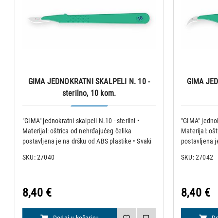
GIMA JEDNOKRATNI SKALPELI N. 10 -
GIMA JED
sterilno, 10 kom.
"GIMA" jednokratni skalpeli N.10 - sterilni •
"GIMA" jednokr
Materijal: oštrica od nehrđajućeg čelika
Materijal: oš
postavljena je na dršku od ABS plastike • Svaki
postavljena j
skalpel pakiran je pojedinačno u steriliziranu
skalpel pakir
SKU: 27040
SKU: 27042
omotnicu sa sigurnosnom zaštitom za oštricu
omotnicu sa 
Specifikacije:
Specifikacije:
8,40 €
8,40 €