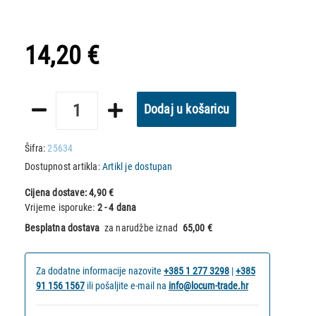
14,20 €
Dodaj u košaricu
Šifra:
25634
Dostupnost artikla:
Artikl je dostupan
Cijena dostave:
4,90 €
Vrijeme isporuke:
2 - 4 dana
Besplatna dostava
za narudžbe iznad
65,00 €
Za dodatne informacije nazovite
+385 1 277 3298
|
+385
91 156 1567
ili pošaljite e-mail na
info@locum-trade.hr