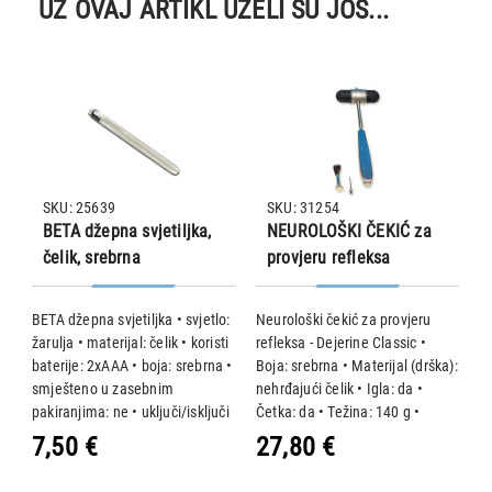
UZ OVAJ ARTIKL UZELI SU JOŠ...
SKU: 25639
SKU: 31254
BETA džepna svjetiljka,
NEUROLOŠKI ČEKIĆ za
čelik, srebrna
provjeru refleksa
Dejerine Classic
BETA džepna svjetiljka • svjetlo:
Neurološki čekić za provjeru
V
žarulja • materijal: čelik • koristi
refleksa - Dejerine Classic •
c
baterije: 2xAAA • boja: srebrna •
Boja: srebrna • Materijal (drška):
mo
smješteno u zasebnim
nehrđajući čelik • Igla: da •
m
pakiranjima: ne • uključi/isključi
Četka: da • Težina: 140 g •
"
bi
koristeći: tipkalo
Duljina: 22 cm • Bez lateksa
s
7,50 €
27,80 €
3
p
v