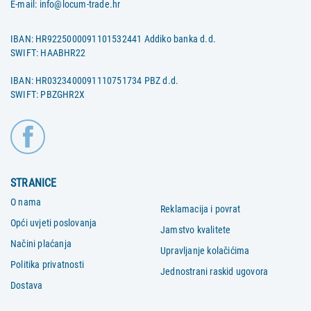
E-mail:
info@locum-trade.hr
IBAN: HR9225000091101532441 Addiko banka d.d.
SWIFT: HAABHR22
IBAN: HR0323400091110751734 PBZ d.d.
SWIFT: PBZGHR2X
STRANICE
O nama
Reklamacija i povrat
Opći uvjeti poslovanja
Jamstvo kvalitete
Načini plaćanja
Upravljanje kolačićima
Politika privatnosti
Jednostrani raskid ugovora
Dostava