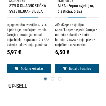
SKU: 25434
SKU: 25626
STYLO DIJAGNOSTIČKA
ALFA džepna svjetiljka,
SVJETILJKA - BIJELA
plastična, plava
Dijagnostička svjetiljka STYLO
Alfa džepna svjetiljka
P
m
bijele boje. Značajke: - svjetlo:
Specifikacije: • svjetlo: žarulja •
•
na
žaruljica - materijal: metal -
materijal: plastika • koristi
ža
boja: bijela - napajanje: 2 x AAA
baterije: 2xAAA • boja: plava •
ž
baterije - aktiviranje: gumb na
smješteno u zasebnim
u
vrhu svjetiljke
pakiranjima • uključi/isključi
M
5,97 €
6,50 €
1
koristeći: džepni klip
a
p
Dodaj u košaricu
Dodaj u košaricu
UP-SELL