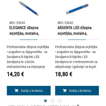
SKU: 25634
SKU: 25442
ELEGANCE džepna
ARGENTA LED džepna
svjetiljka, metalna,
svjetiljka, metalna,
plava
plava
Profesionalna džepna svjetiljka
Profesionalna džepna svjetiljka
S
• pogodne za dijagnostiku - sa
• pogodne za dijagnostiku - sa
sv
žaruljama ili bijelim LED
žaruljama ili bijelim LED
kr
žaruljama te s brzim
žaruljama te s mehanizmom za
2
i
mehanizmima za mijenjanje
uključivanje i gašenje na kopči
pa
a
klipova ili tipkalima Materijal: •
Materijal: • Argenta i Elegance -
ko
14,20 €
18,80 €
1
Argenta i Elegance: anodizirani
andozirani aluminij • Nova - ABS
aluminij • Nova: ABS plastično
plastično kućište vrhun
kućišt
Dodaj u košaricu
Dodaj u košaricu