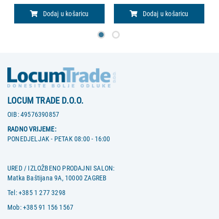
o
Dodaj u košaricu
Dodaj u košaricu
LOCUM TRADE D.O.O.
OIB:
49576390857
RADNO VRIJEME:
PONEDJELJAK - PETAK 08:00 - 16:00
URED / IZLOŽBENO PRODAJNI SALON:
Matka Baštijana 9A, 10000 ZAGREB
Tel:
+385 1 277 3298
Mob:
+385 91 156 1567