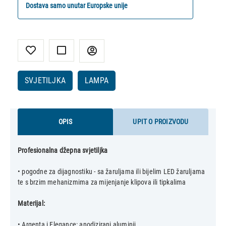
Dostava samo unutar Europske unije
SVJETILJKA
LAMPA
OPIS
UPIT O PROIZVODU
Profesionalna džepna svjetiljka
• pogodne za dijagnostiku - sa žaruljama ili bijelim LED žaruljama
te s brzim mehanizmima za mijenjanje klipova ili tipkalima
Materijal:
• Argenta i Elegance: anodizirani aluminij