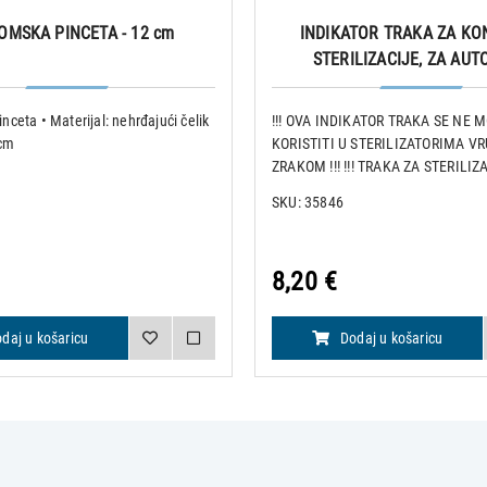
OMSKA PINCETA - 12 cm
INDIKATOR TRAKA ZA K
STERILIZACIJE, ZA AUT
ceta • Materijal: nehrđajući čelik
!!! OVA INDIKATOR TRAKA SE NE 
 cm
KORISTITI U STERILIZATORIMA V
ZRAKOM !!! !!! TRAKA ZA STERILI
VRUĆI/SUHI ZRAK JE NA OVOM LIN
SKU: 35846
Podloga trake izrađena je od čvrst
impregniranog papira koji daje izv
prilagodljivost
8,20 €
daj u košaricu
Dodaj u košaricu