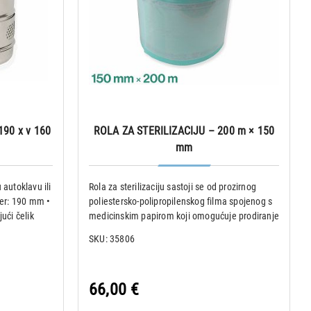
190 x v 160
ROLA ZA STERILIZACIJU – 200 m × 150
mm
u autoklavu ili
Rola za sterilizaciju sastoji se od prozirnog
jer: 190 mm •
poliestersko-polipropilenskog filma spojenog s
ući čelik
medicinskim papirom koji omogućuje prodiranje
zavoja (gaze,
pare ili plina tijekom sterilizacije. Kontrolni
SKU: 35806
e s
pokazatelji pare i plina pokazuju jasne
promjene boje kad su iz
66,00 €