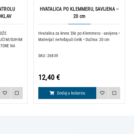
ONTROLU
HVATALICA PO KLEMMERU, SAVIJENA –
OKLAV
20 cm
MOŽE
Hvatalica za krvne žile po Klemmeru - savijena •
RUĆIM/SUHIM
Materijal: nehrđajući čelik • Dužina: 20 cm
ZATORE NA
KU !!!
SKU: 26839
og,
rsnu
12,40 €
Dodaj u košaricu