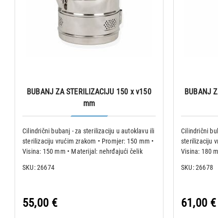
BUBANJ ZA STERILIZACIJU 150 x v150
BUBANJ ZA
mm
Cilindrični bubanj - za sterilizaciju u autoklavu ili
Cilindrični bu
sterilizaciju vrućim zrakom • Promjer: 150 mm •
sterilizaciju
Visina: 150 mm • Materijal: nehrđajući čelik
Visina: 180 m
AISI304 Prikladan za sterilizaciju zavoja (gaze,
AISI304 Prikl
SKU: 26674
SKU: 26678
pamučni zavoji itd.) i za održavanj
pamučni zavoj
55,00 €
61,00 €