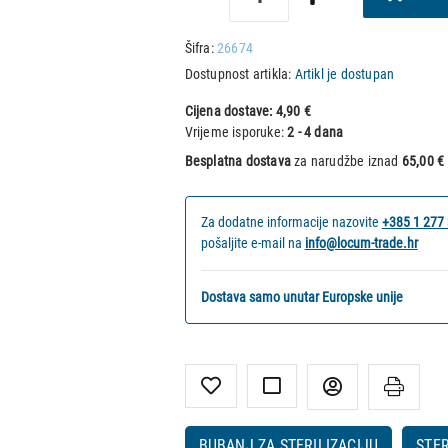
Šifra:
26674
Dostupnost artikla:
Artikl je dostupan
Cijena dostave:
4,90 €
Vrijeme isporuke:
2 - 4 dana
Besplatna dostava
za narudžbe iznad
65,00 €
Za dodatne informacije nazovite
+385 1 277
pošaljite e-mail na
info@locum-trade.hr
Dostava samo unutar Europske unije
BUBANJ ZA STERILIZACIJU
STER