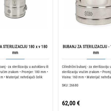
 STERILIZACIJU 180 x v 180
BUBANJ ZA STERILIZACIJU - 
mm
mm
banj - za sterilizaciju u autoklavu ili
Cilindrični bubanj - za sterilizaciju 
 vrućim zrakom • Promjer: 180 mm •
sterilizaciju vrućim zrakom • Prom
m • Materijal: nehrdajuči čelik
Visina: 160 mm • Materijal: nehrđaj
adan za sterilizaciju zavoja (gaze,
AISI304 Prikladan za sterilizaciju 
SKU: 26680
i itd.) i za održavanje s
pamučni zavoji itd.) i za održavanj
62,00 €