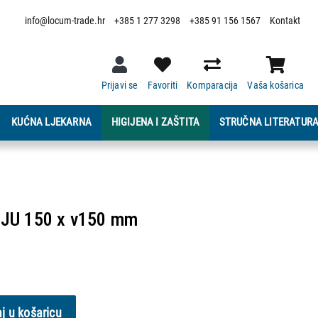
info@locum-trade.hr
+385 1 277 3298
+385 91 156 1567
Kontakt
Prijavi se
Favoriti
Komparacija
Vaša košarica
KUĆNA LJEKARNA
HIGIJENA I ZAŠTITA
STRUČNA LITERATUR
JU 150 x v150 mm
j u košaricu