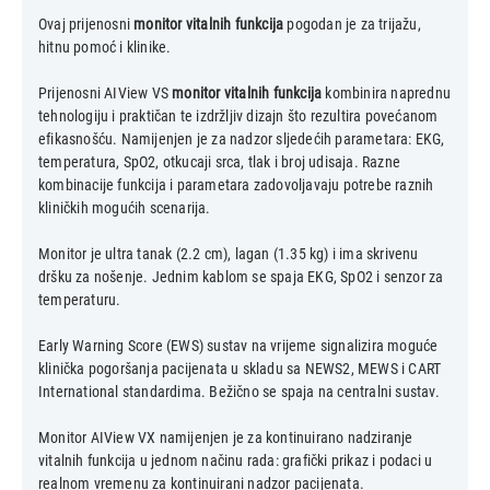
Ovaj prijenosni
monitor vitalnih funkcija
pogodan je za trijažu,
hitnu pomoć i klinike.
Prijenosni AIView VS
monitor vitalnih funkcija
kombinira naprednu
tehnologiju i praktičan te izdržljiv dizajn što rezultira povećanom
efikasnošću. Namijenjen je za nadzor sljedećih parametara: EKG,
temperatura, SpO2, otkucaji srca, tlak i broj udisaja. Razne
kombinacije funkcija i parametara zadovoljavaju potrebe raznih
kliničkih mogućih scenarija.
Monitor je ultra tanak (2.2 cm), lagan (1.35 kg) i ima skrivenu
dršku za nošenje. Jednim kablom se spaja EKG, SpO2 i senzor za
temperaturu.
Early Warning Score (EWS) sustav na vrijeme signalizira moguće
klinička pogoršanja pacijenata u skladu sa NEWS2, MEWS i CART
International standardima. Bežično se spaja na centralni sustav.
Monitor AIView VX namijenjen je za kontinuirano nadziranje
vitalnih funkcija u jednom načinu rada: grafički prikaz i podaci u
realnom vremenu za kontinuirani nadzor pacijenata.