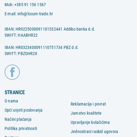
Mob:
+385 91 156 1567
E-mail:
info@locum-trade.hr
IBAN: HR9225000091101532441 Addiko banka d.d.
SWIFT: HAABHR22
IBAN: HR0323400091110751734 PBZ d.d.
SWIFT: PBZGHR2X
STRANICE
O nama
Reklamacija i povrat
Opći uvjeti poslovanja
Jamstvo kvalitete
Načini plaćanja
Upravljanje kolačićima
Politika privatnosti
Jednostrani raskid ugovora