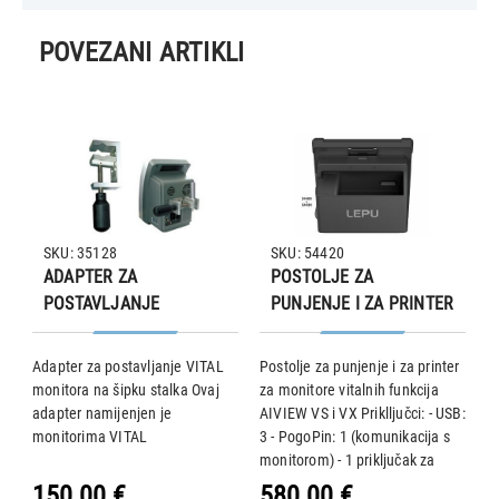
POVEZANI ARTIKLI
SKU: 35128
SKU: 54420
ADAPTER ZA
POSTOLJE ZA
POSTAVLJANJE
PUNJENJE I ZA PRINTER
MONITORA NA STALAK
ZA AIVIEW VS I VX
ZA INFUZIJU
MONITOR TABLET
t
Adapter za postavljanje VITAL
Postolje za punjenje i za printer
M
monitora na šipku stalka Ovaj
za monitore vitalnih funkcija
s
adapter namijenjen je
AIVIEW VS i VX Priklljučci: - USB:
P
monitorima VITAL
3 - PogoPin: 1 (komunikacija s
ka
monitorom) - 1 priključak za
ek
sondu za temperaturu
(
150,00 €
580,00 €
1