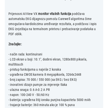
Prijenosni AIView VX
monitor vitalnih funkcija
podržava
automatsku EKG dijagnozu pomoću Carewell algoritma čime
omogućava kardiolozima uređivanje rezultata, a podržava i ispis
EKG izvještaja na termalnom printeru i prebacivanje podataka u
PDF oblik.
Značajke:
- način rada: kontinuirani
- LCD ekran u boji: 10.1'', dodirni ekran, 1280x800 piksela,
multitouch
- pristup funkcijama u najviše 2 koraka
- ugrađena CMOS kamera 8 megapiksela, 3264x2448
- broj zapisa: 70 000 / 550 000 (sa EKG / bez EKG)
- inovativni dizajn pumpe za mjerenje tlaka
- ulazna snaga: 0.6 A-0.2 A PR
- napon: 100-240 V - 50/60 Hz
- baterija: ugrađena litij ionska punjiva kapaciteta 5000 mAh
- trajanje baterije: 360 minuta ako je 100 % puna