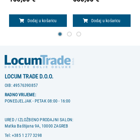
ju
NAPOMENA: POSTOLJE JE
z
NAMIJENJENO SAMO ZA
- 
UREĐAJE AIVIEW VS
Dodaj u košaricu
Dodaj u košaricu
LOCUM TRADE D.O.O.
OIB:
49576390857
RADNO VRIJEME:
PONEDJELJAK - PETAK 08:00 - 16:00
URED / IZLOŽBENO PRODAJNI SALON:
Matka Baštijana 9A, 10000 ZAGREB
Tel:
+385 1 277 3298