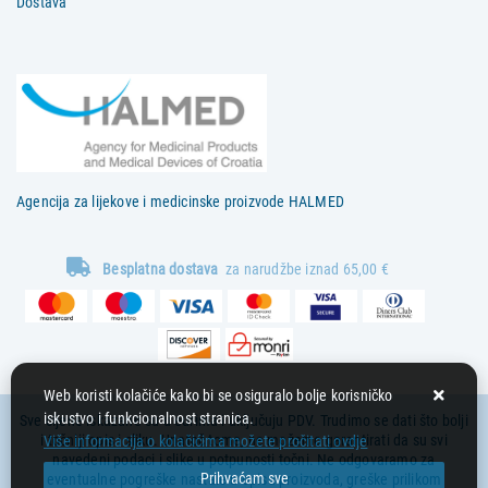
Dostava
Agencija za lijekove i medicinske proizvode HALMED
Besplatna dostava
za narudžbe iznad 65,00 €
Web koristi kolačiće kako bi se osiguralo bolje korisničko
iskustvo i funkcionalnost stranica.
Sve cijene iskazane su u eurima i uključuju PDV. Trudimo se dati što bolji
i točniji opis i sliku. Unatoč tome, ne možemo garantirati da su svi
Više informacija o kolačićima možete pročitati ovdje
navedeni podaci i slike u potpunosti točni. Ne odgovaramo za
Prihvaćam sve
eventualne pogreške nastale u opisu proizvoda, greške prilikom