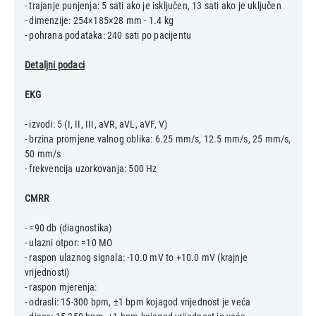
- trajanje punjenja: 5 sati ako je isključen, 13 sati ako je uključen
- dimenzije: 254×185×28 mm - 1.4 kg
- pohrana podataka: 240 sati po pacijentu
Detaljni podaci
EKG
- izvodi: 5 (I, II, III, aVR, aVL, aVF, V)
- brzina promjene valnog oblika: 6.25 mm/s, 12.5 mm/s, 25 mm/s,
50 mm/s
- frekvencija uzorkovanja: 500 Hz
CMRR
- =90 db (diagnostika)
- ulazni otpor: =10 MO
- raspon ulaznog signala: -10.0 mV to +10.0 mV (krajnje
vrijednosti)
- raspon mjerenja:
- odrasli: 15-300 bpm, ±1 bpm kojagod vrijednost je veća