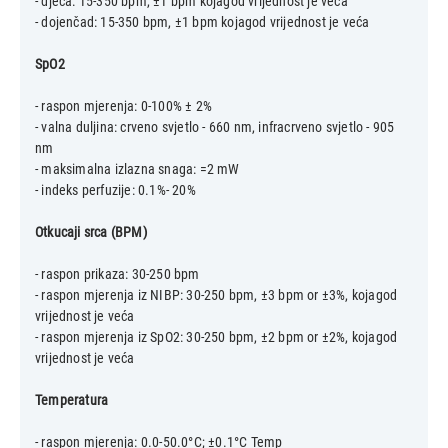
- djeca: 15-350 bpm, ±1 bpm kojagod vrijednost je veća
- dojenčad: 15-350 bpm, ±1 bpm kojagod vrijednost je veća
SpO2
- raspon mjerenja: 0-100% ± 2%
- valna duljina: crveno svjetlo - 660 nm, infracrveno svjetlo - 905
nm
- maksimalna izlazna snaga: =2 mW
- indeks perfuzije: 0.1%- 20%
Otkucaji srca (BPM)
- raspon prikaza: 30-250 bpm
- raspon mjerenja iz NIBP: 30-250 bpm, ±3 bpm or ±3%, kojagod
vrijednost je veća
- raspon mjerenja iz SpO2: 30-250 bpm, ±2 bpm or ±2%, kojagod
vrijednost je veća
Temperatura
- raspon mjerenja: 0.0-50.0°C; ±0.1°C Temp