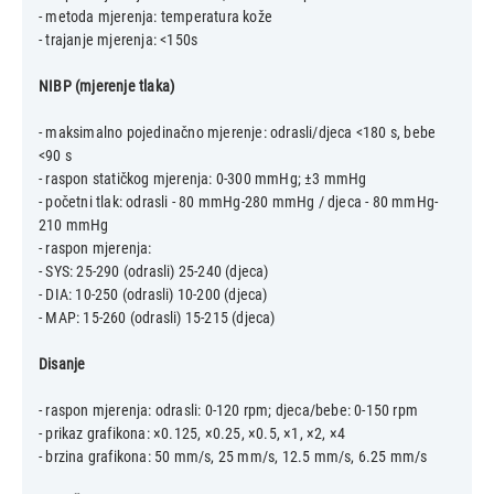
- metoda mjerenja: temperatura kože
- trajanje mjerenja: <150s
NIBP (mjerenje tlaka)
- maksimalno pojedinačno mjerenje: odrasli/djeca <180 s, bebe
<90 s
- raspon statičkog mjerenja: 0-300 mmHg; ±3 mmHg
- početni tlak: odrasli - 80 mmHg-280 mmHg / djeca - 80 mmHg-
210 mmHg
- raspon mjerenja:
- SYS: 25-290 (odrasli) 25-240 (djeca)
- DIA: 10-250 (odrasli) 10-200 (djeca)
- MAP: 15-260 (odrasli) 15-215 (djeca)
Disanje
- raspon mjerenja: odrasli: 0-120 rpm; djeca/bebe: 0-150 rpm
- prikaz grafikona: ×0.125, ×0.25, ×0.5, ×1, ×2, ×4
- brzina grafikona: 50 mm/s, 25 mm/s, 12.5 mm/s, 6.25 mm/s