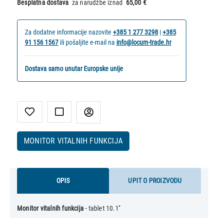
Besplatna dostava
za narudžbe iznad
65,00 €
Za dodatne informacije nazovite
+385 1 277 3298
|
+385
91 156 1567
ili pošaljite e-mail na
info@locum-trade.hr
Dostava samo unutar Europske unije
MONITOR VITALNIH FUNKCIJA
OPIS
UPIT O PROIZVODU
Monitor vitalnih funkcija
- tablet 10.1''