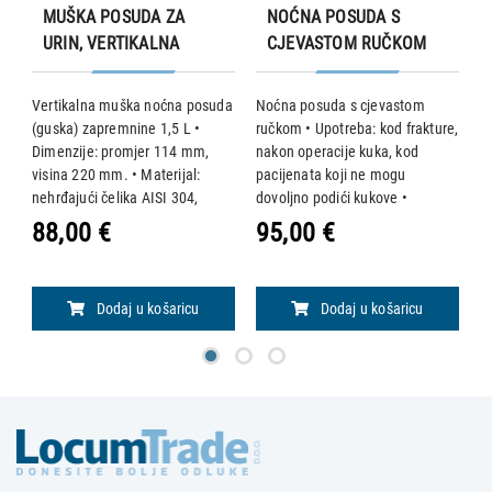
MUŠKA POSUDA ZA
NOĆNA POSUDA S
URIN, VERTIKALNA
CJEVASTOM RUČKOM
114x220 mm
(FRACTURE TYPE)
418x292x85 mm
Vertikalna muška noćna posuda
Noćna posuda s cjevastom
O
(guska) zapremnine 1,5 L •
ručkom • Upotreba: kod frakture,
p
Dimenzije: promjer 114 mm,
nakon operacije kuka, kod
D
visina 220 mm. • Materijal:
pacijenata koji ne mogu
Ma
nehrđajući čelika AISI 304,
dovoljno podići kukove •
m
minimalne debljine 0,6 mm
Dimenzije: 418 x 292 x 85 mm •
M
88,00 €
95,00 €
9
Mogućnost sterilizacije u
Materijal: nehrđajući čelik AISI
a
autoklavu na 121 °C.
304, minimalne debljine 0,6 mm
Mogućnost ster
Dodaj u košaricu
Dodaj u košaricu