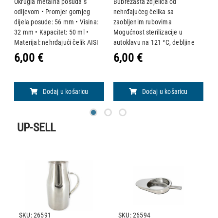
Okrugla metalna posuda s
Bubrežasta zdjelica od
P
odljevom • Promjer gornjeg
nehrđajućeg čelika sa
D
dijela posude: 56 mm • Visina:
zaobljenim rubovima
m
32 mm • Kapacitet: 50 ml •
Mogućnost sterilizacije u
A
Materijal: nehrđajući čelik AISI
autoklavu na 121 °C, debljine
0
304 Mogućnost sterilizacije u
0,5 mm. • Dimenzije: 162 x 77 x
u
6,00 €
6,00 €
1
autoklavu na 121 °C.
31 mm • Kapacitet: 190 ml
Dodaj u košaricu
Dodaj u košaricu
UP-SELL
SKU: 26591
SKU: 26594