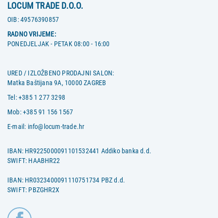
LOCUM TRADE D.O.O.
OIB:
49576390857
RADNO VRIJEME:
PONEDJELJAK - PETAK 08:00 - 16:00
URED / IZLOŽBENO PRODAJNI SALON:
Matka Baštijana 9A, 10000 ZAGREB
Tel:
+385 1 277 3298
Mob:
+385 91 156 1567
E-mail:
info@locum-trade.hr
IBAN: HR9225000091101532441 Addiko banka d.d.
SWIFT: HAABHR22
IBAN: HR0323400091110751734 PBZ d.d.
SWIFT: PBZGHR2X