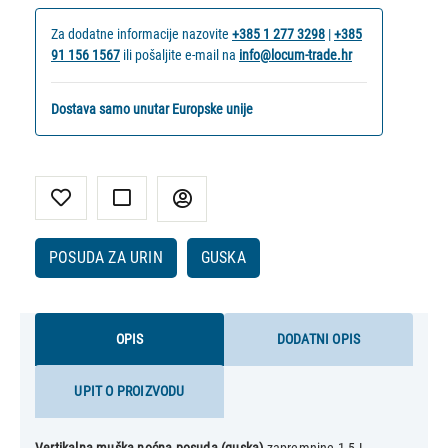
Za dodatne informacije nazovite
+385 1 277 3298
|
+385
91 156 1567
ili pošaljite e-mail na
info@locum-trade.hr
Dostava samo unutar Europske unije
POSUDA ZA URIN
GUSKA
OPIS
DODATNI OPIS
UPIT O PROIZVODU
Vertikalna muška noćna posuda (guska)
zapremnine 1,5 L