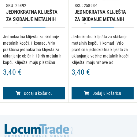
SKU: 25892
SKU: 25893-1
JEDNOKRATNA KLIJEŠTA
JEDNOKRATNA KLIJEŠTA
ZA SKIDANJE METALNIH
ZA SKIDANJE METALNIH
KOPČI,1 kom
KOPČI, 11 cm, 1 kom
Jednokratna kliješta za skidanje
Jednokratna kliješta za skidanje
metalnih kopči, 1 komad. Vrlo
metalnih kopči, 1 komad. Vrlo
praktična jednokratna kliješta za
praktična jednokratna kliješta za
uklanjanje običnih i širih metalnih
uklanjanje većine metalnih kopči.
kopči. Kliješta imaju plastičnu
Kliješta imaju vrhove od
dršku i vrhove od nehrđajućeg
nehrđajućeg čelika.
3,40 €
3,40 €
čelika.
Dodaj u košaricu
Dodaj u košaricu