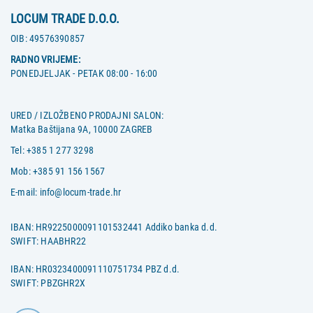
LOCUM TRADE D.O.O.
OIB:
49576390857
RADNO VRIJEME:
PONEDJELJAK - PETAK 08:00 - 16:00
URED / IZLOŽBENO PRODAJNI SALON:
Matka Baštijana 9A, 10000 ZAGREB
Tel:
+385 1 277 3298
Mob:
+385 91 156 1567
E-mail:
info@locum-trade.hr
IBAN: HR9225000091101532441 Addiko banka d.d.
SWIFT: HAABHR22
IBAN: HR0323400091110751734 PBZ d.d.
SWIFT: PBZGHR2X