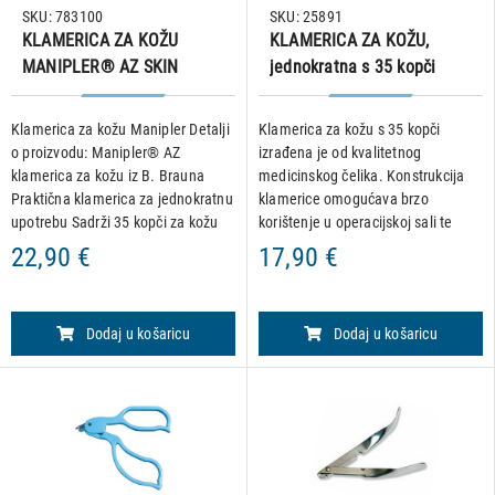
SKU: 783100
SKU: 25891
KLAMERICA ZA KOŽU
KLAMERICA ZA KOŽU,
MANIPLER® AZ SKIN
jednokratna s 35 kopči
STAPLER, B BRAUN
Klamerica za kožu Manipler Detalji
Klamerica za kožu s 35 kopči
o proizvodu: Manipler® AZ
izrađena je od kvalitetnog
klamerica za kožu iz B. Brauna
medicinskog čelika. Konstrukcija
Praktična klamerica za jednokratnu
klamerice omogućava brzo
upotrebu Sadrži 35 kopči za kožu
korištenje u operacijskoj sali te
(širina: 6,9 mm; visina: 3,6 mm)
skraćuje vrijeme zatvaranja rezova
22,90 €
17,90 €
Nudi visoku razinu sigurnosti pri
da bi se izbjegla mogućnost
držanju zahval
infekcije zaraznim bolestima. Tkivo
Dodaj u košaricu
Dodaj u košaricu