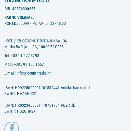
LOCUM TRADE D.O.O.
OIB:
49576390857
RADNO VRIJEME:
PONEDJELJAK - PETAK 08:00 - 16:00
URED / IZLOŽBENO PRODAJNI SALON:
Matka Baštijana 9A, 10000 ZAGREB
Tel:
+385 1 277 3298
Mob:
+385 91 156 1567
E-mail:
info@locum-trade.hr
IBAN: HR9225000091101532441 Addiko banka d.d.
SWIFT: HAABHR22
IBAN: HR0323400091110751734 PBZ d.d.
SWIFT: PBZGHR2X