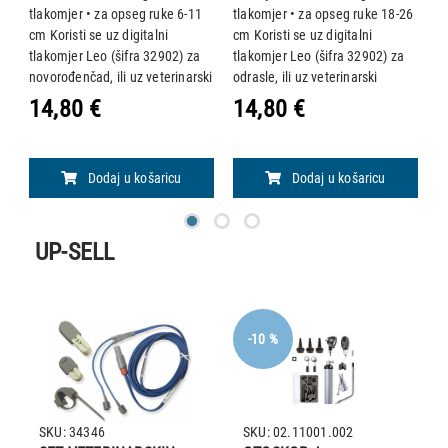
T
tlakomjer • za opseg ruke 6-11
tlakomjer • za opseg ruke 18-26
a
cm Koristi se uz digitalni
cm Koristi se uz digitalni
pr
tlakomjer Leo (šifra 32902) za
tlakomjer Leo (šifra 32902) za
ni
novorođenčad, ili uz veterinarski
odrasle, ili uz veterinarski
gu
tlakomjer ( šifra 80550) za male
tlakomjer (šifra 80550) za
u
14,80 €
14,80 €
5
pse i mačke.
ždrijebad, male svinje, velike
uk
pse i jelene.
i
od
Dodaj u košaricu
Dodaj u košaricu
UP-SELL
-10 %
SKU: 34346
SKU: 02.11001.002