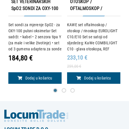
SET VETERINARSKIH
OTOSKOP /
SpO2 SONDI ZA OXY-100
OFTALMOSKOP /
PULSNI OKSIMETAR
RINOSKOP SET, KaWe
EUROLIGHT C 10/E 10
Set sondi za mjerenje SpO2 - za
KAWE set oftalmoskop /
Di
OXY-100 pulsni oksimetar Set
otoskop / rinoskop EUROLIGHT
x
sadrži: • kabel • 2 senzora tipa Y
C10/E10 Set se satoji od
ku
.
(za male i velike životinje) • set
sljedećeg: KaWe COMBILIGHT
ba
od 3 gumena adaptera za sonde
C10 - glava otoskopa, REF
Di
(mali jezik, veliki jezik, omot za
01.73210.021: - vakumska
o
184,80 €
233,10 €
3
aj
uho, nogu ili rep)
žarulja - sa 3x povećanjem -
o
259,00 €
konektor za pneumatsko
vi
ispitivanje - 2,5 V KaWe EU
Dodaj u košaricu
Dodaj u košaricu