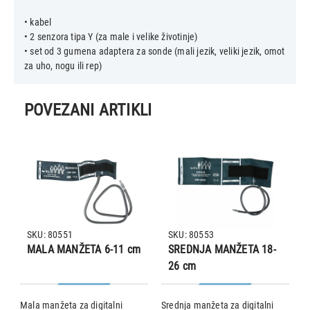
• kabel
• 2 senzora tipa Y (za male i velike životinje)
• set od 3 gumena adaptera za sonde (mali jezik, veliki jezik, omot
POVEZANI ARTIKLI
SKU: 80551
SKU: 80553
MALA MANŽETA 6-11 cm
SREDNJA MANŽETA 18-
26 cm
Mala manžeta za digitalni
Srednja manžeta za digitalni
• 