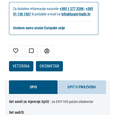
Za dodatne informacije nazovite
+385 1 277 3298
|
+385
91 156 1567
ili pošaljite e-mail na
info@locum-trade.hr
Dostava samo unutar Europske unije
VETERINA
OKSIMETAR
OPIS
UPIT O PROIZVODU
Set sondi za mjerenje SpO2
- za OXY-100 pulsni oksimetar
Set sadrži: