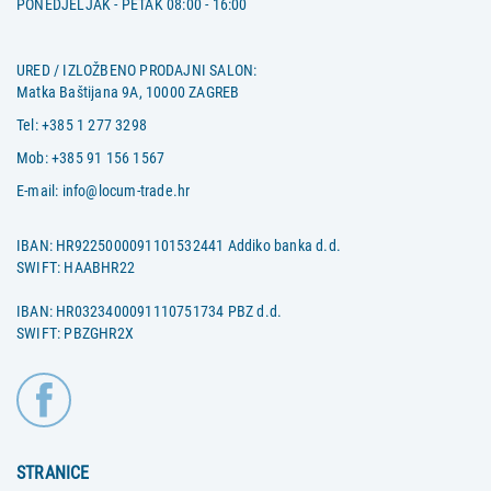
PONEDJELJAK - PETAK 08:00 - 16:00
URED / IZLOŽBENO PRODAJNI SALON:
Matka Baštijana 9A, 10000 ZAGREB
Tel:
+385 1 277 3298
Mob:
+385 91 156 1567
E-mail:
info@locum-trade.hr
IBAN: HR9225000091101532441 Addiko banka d.d.
SWIFT: HAABHR22
IBAN: HR0323400091110751734 PBZ d.d.
SWIFT: PBZGHR2X
STRANICE