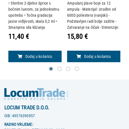
• Sterilne 2-djelne šprice s
Ampularij plave boje za 12
M
u
bočnim luerom, za jednokratnu
ampula - Materijal: izrađen od
O
upotrebu • Točna gradacija
600D poliestera (vanjski) -
ka
ja
jasne vidljivosti, skala 0,2 ml •
Podstavljen radi bolje zaštite -
E
Smanjena sila klizanja
Zatvaranje na čičak - Dimenzije:
z
omogučuje glatko kretanje
19,5 x 15 x v 3 cm - Boja: plava -
J
11,40 €
15,80 €
1
klipa, • Ergonomski dizajniran
Za 12 ampula
b
klip za jednoručni rad • Bez
b
Lateksa • 100 ko
Ma
Dodaj u košaricu
Dodaj u košaricu
LOCUM TRADE D.O.O.
OIB:
49576390857
RADNO VRIJEME: