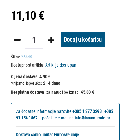
11,10 €
Dodaj u košaricu
Šifra:
26649
Dostupnost artikla:
Artikl je dostupan
Cijena dostave:
4,90 €
Vrijeme isporuke:
2 - 4 dana
Besplatna dostava
za narudžbe iznad
65,00 €
Za dodatne informacije nazovite
+385 1 277 3298
|
+385
91 156 1567
ili pošaljite e-mail na
info@locum-trade.hr
Dostava samo unutar Europske unije