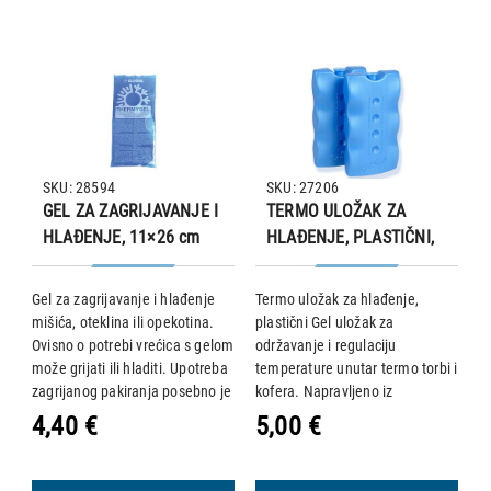
SKU: 28594
SKU: 27206
GEL ZA ZAGRIJAVANJE I
TERMO ULOŽAK ZA
HLAĐENJE, 11×26 cm
HLAĐENJE, PLASTIČNI,
2 kom.
Gel za zagrijavanje i hlađenje
Termo uložak za hlađenje,
A
mišića, oteklina ili opekotina.
plastični Gel uložak za
o
Ovisno o potrebi vrećica s gelom
održavanje i regulaciju
s
može grijati ili hladiti. Upotreba
temperature unutar termo torbi i
V
 3
zagrijanog pakiranja posebno je
kofera. Napravljeno iz
6
učinkovita kod ukočenih mišića
polietilena visoke gustoće,
x 
4,40 €
5,00 €
1
ili bolova u leđima, dok je
sadrži gel baziran na vodi i
1
rashladni učinak izvrsta
natrijevima poliakrilatom. Dva
komada u pakiranju.