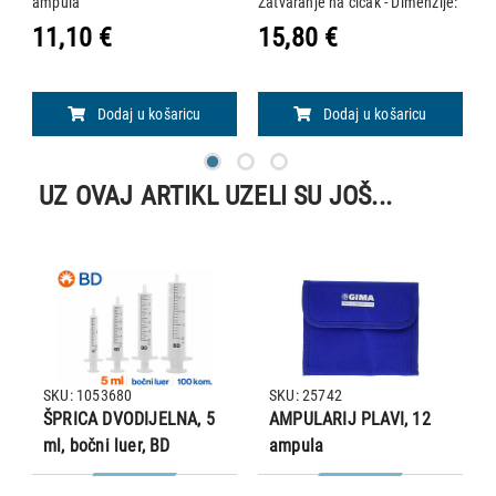
ampula
Zatvaranje na čičak - Dimenzije:
6
19,5 x 15 x v 3 cm - Boja: plava -
x 
11,10 €
15,80 €
1
Za 12 ampula
1
Dodaj u košaricu
Dodaj u košaricu
UZ OVAJ ARTIKL UZELI SU JOŠ...
SKU: 1053680
SKU: 25742
ŠPRICA DVODIJELNA, 5
AMPULARIJ PLAVI, 12
ml, bočni luer, BD
ampula
Discardit™ II (309050)