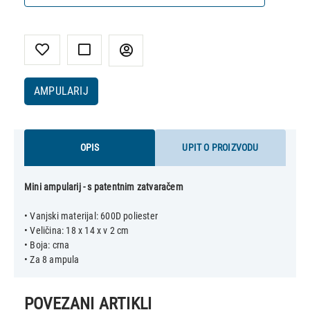
AMPULARIJ
OPIS
UPIT O PROIZVODU
Mini ampularij - s patentnim zatvaračem
• Vanjski materijal: 600D poliester
• Veličina: 18 x 14 x v 2 cm
• Boja: crna
POVEZANI ARTIKLI