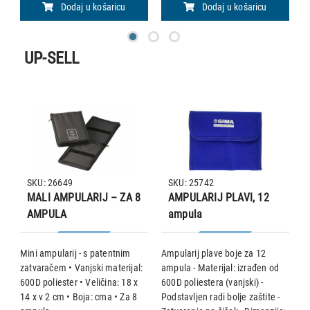
Dodaj u košaricu
Dodaj u košaricu
UP-SELL
SKU: 26649
SKU: 25742
MALI AMPULARIJ – ZA 8
AMPULARIJ PLAVI, 12
AMPULA
ampula
 -
Mini ampularij - s patentnim
Ampularij plave boje za 12
A
0D
zatvaračem • Vanjski materijal:
ampula - Materijal: izrađen od
o
 x
600D poliester • Veličina: 18 x
600D poliestera (vanjski) -
s
14 x v 2 cm • Boja: crna • Za 8
Podstavljen radi bolje zaštite -
V