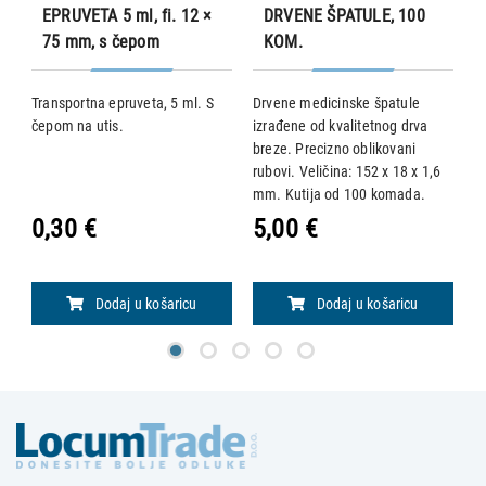
EPRUVETA 5 ml, fi. 12 ×
DRVENE ŠPATULE, 100
75 mm, s čepom
KOM.
Transportna epruveta, 5 ml. S
Drvene medicinske špatule
• 
s
čepom na utis.
izrađene od kvalitetnog drva
c
1,
breze. Precizno oblikovani
j
rubovi. Veličina: 152 x 18 x 1,6
gr
mm. Kutija od 100 komada.
0
o
0,30 €
5,00 €
9
k
k
L
Dodaj u košaricu
Dodaj u košaricu