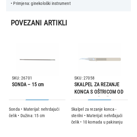
POVEZANI ARTIKLI
SKU: 26701
SKU: 27058
SONDA – 15 cm
SKALPEL ZA REZANJE
KONCA S OŠTRICOM OD
NEHRĐAJUĆEG ČELIKA,
10 kom.
e
Sonda • Materijal: nehrdajući
Skalpel za rezanje konca -
H
ti
čelik • Dužina: 15 cm
sterilni • Materijal: nehrđajući
k
a
čelik • 10 komada u pakiranju
M
e