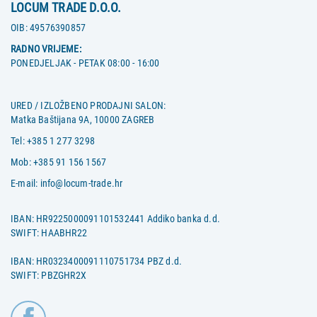
LOCUM TRADE D.O.O.
OIB:
49576390857
RADNO VRIJEME:
PONEDJELJAK - PETAK 08:00 - 16:00
URED / IZLOŽBENO PRODAJNI SALON:
Matka Baštijana 9A, 10000 ZAGREB
Tel:
+385 1 277 3298
Mob:
+385 91 156 1567
E-mail:
info@locum-trade.hr
IBAN: HR9225000091101532441 Addiko banka d.d.
SWIFT: HAABHR22
IBAN: HR0323400091110751734 PBZ d.d.
SWIFT: PBZGHR2X