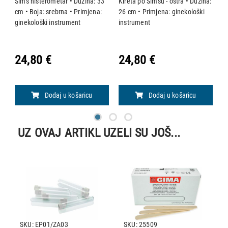
Sims histerometar • Dužina: 33
Kireta po Simsu - oštra • Dužina:
K
cm • Boja: srebrna • Primjena:
26 cm • Primjena: ginekološki
2
cm
ginekološki instrument
instrument
i
24,80 €
24,80 €
2
Dodaj u košaricu
Dodaj u košaricu
UZ OVAJ ARTIKL UZELI SU JOŠ...
SKU: EP01/ZA03
SKU: 25509