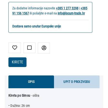
Za dodatne informacije nazovite
+385 1 277 3298
|
+385
91 156 1567
ili pošaljite e-mail na
info@locum-trade.hr
Dostava samo unutar Europske unije
KIRETE
OPIS
UPIT O PROIZVODU
Kireta po Simsu
- oštra
• Dužina: 26 cm