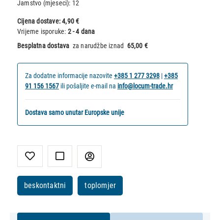
Jamstvo (mjeseci):
12
Cijena dostave:
4,90 €
Vrijeme isporuke:
2 - 4 dana
Besplatna dostava
za narudžbe iznad
65,00 €
Za dodatne informacije nazovite
+385 1 277 3298
|
+385
91 156 1567
ili pošaljite e-mail na
info@locum-trade.hr
Dostava samo unutar Europske unije
beskontaktni
toplomjer