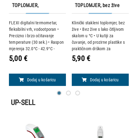
TOPLOMJER,
TOPLOMJER, bez žive
FLEKSIBILNI VRH,
VODOOTPORAN
FLEXI digitalni termometar,
Klinički stakleni toplomjer, bez
J
o
fleksibilni vrh, vodootporan •
žive • Bez žive s lako čitljivom
fl
Precizno i brzo očitavanje
skalom u °C • U kutiji za
fl
temperature (30 sek.) • Raspon
čuvanje, od prozirne plastike s
p
mjerenja 32.0°C - 42.9°C -
praktičnom drškom za
P
,
točnost ±0.1°C • Memorija:
protresanje
t
5,00 €
5,90 €
6
zadnje očitavanje • Zvučni
m
,
signal i automatsko isključivanje
t
• U plast
z
Dodaj u košaricu
Dodaj u košaricu
UP-SELL