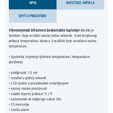
OPIS
DATOTEKE ARTIKLA
UPIT O PROIZVODU
Višenamjenski infracrveni beskontaktni toplomjer
klinički je
testiran i daje rezultat unutar jedne sekunde. Osim brojčanog
prikaza temperature, ekran u 3 različite boje označava razinu
temperature.
• Upotreba: mjerenje tjelesne temperature i temperature
predmeta
• udaljenost: 1-2 cm
• rezultat u jednoj sekundi
• LCD zaslon s pozadinskim osvjetljenjem
• senzor visoke preciznosti
• odabir mjerne jedinice °C i °F
• automatski se isključuje nakon 30s
• 25 memorija
• zvučni alarm