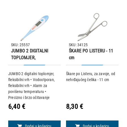
SKU: 25557
SKU: 34125
JUMBO 2 DIGITALNI
ŠKARE PO LISTERU - 11
TOPLOMJER,
cm
FLEKSIBILNI VRH
JUMBO 2 digitalni toplomjer,
Škare po Listeru, za zavoje, od
B
fleksibilni vrh • Vodootporan,
nehrđajućeg čelika - 11 cm
a
fleksibilni vrh • Alarm za
d
povišenu temperaturu •
B
Precizno i brzo očitavanje
a
temperature (60 sek.) • Raspon
d
6,40 €
8,30 €
8
i
mjerenja 32.0°C - 42.9°C -
v
točnost ±0.1°C • Memorija:
d
a
zadnje očitavanje •
i
Dodaj u košaricu
Dodaj u košaricu