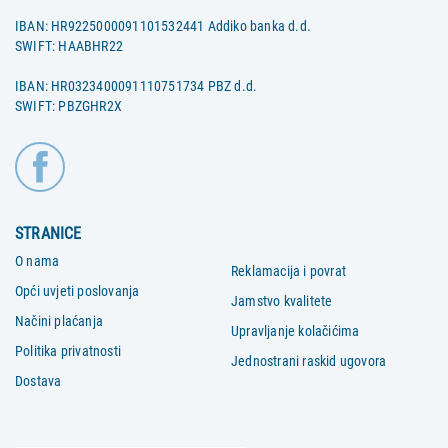
IBAN: HR9225000091101532441 Addiko banka d.d.
SWIFT: HAABHR22
IBAN: HR0323400091110751734 PBZ d.d.
SWIFT: PBZGHR2X
STRANICE
O nama
Reklamacija i povrat
Opći uvjeti poslovanja
Jamstvo kvalitete
Načini plaćanja
Upravljanje kolačićima
Politika privatnosti
Jednostrani raskid ugovora
Dostava