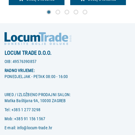
LOCUM TRADE D.O.O.
OIB:
49576390857
RADNO VRIJEME:
PONEDJELJAK - PETAK 08:00 - 16:00
URED / IZLOŽBENO PRODAJNI SALON:
Matka Baštijana 9A, 10000 ZAGREB
Tel:
+385 1 277 3298
Mob:
+385 91 156 1567
E-mail:
info@locum-trade.hr