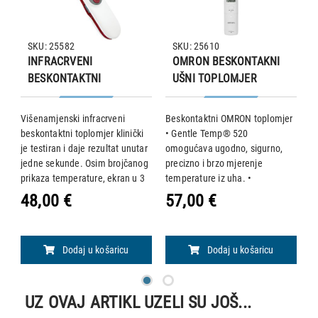
SKU: 25582
SKU: 25610
INFRACRVENI
OMRON BESKONTAKNI
BESKONTAKTNI
UŠNI TOPLOMJER
TOPLOMJER AEON A200
GENTLE TEMP 520
r
Višenamjenski infracrveni
Beskontaktni OMRON toplomjer
B
beskontaktni toplomjer klinički
• Gentle Temp® 520
•
je testiran i daje rezultat unutar
omogućava ugodno, sigurno,
s
i
jedne sekunde. Osim brojčanog
precizno i brzo mjerenje
b
prikaza temperature, ekran u 3
temperature iz uha. •
s
različite boje označava razinu
Namijenjen je kućnoj upotrebi. •
ti
48,00 €
57,00 €
6
temperature. • Upotreba:
Toplomjer može mjeriti
M
mjerenje tjelesne temperature i
temperaturu do 3 puta
po
tempe
uzastopno. • Značajke: • raspon
m
Dodaj u košaricu
Dodaj u košaricu
mjerenj
UZ OVAJ ARTIKL UZELI SU JOŠ...